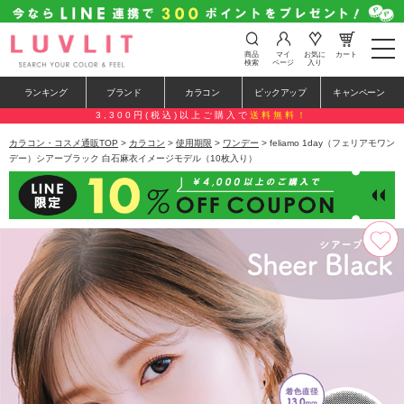
t
商品
マイ
お気に
カート
o
検索
ページ
入り
g
g
ランキング
ブランド
カラコン
ピックアップ
キャンペーン
l
e
3,300円(税込)以上ご購入で
送料無料！
n
a
カラコン・コスメ通販TOP
>
カラコン
>
使用期限
>
ワンデー
> feliamo 1day（フェリアモワン
v
デー）シアーブラック 白石麻衣イメージモデル（10枚入り）
i
g
a
t
i
o
n