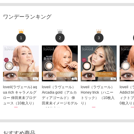
ワンデーランキング
1
2
3
loveil(ラヴェール) aq
loveil（ラヴェール）
loveil（ラヴェール）
lovei
ua rich キャラメルグ
Arcadia gold（アルカ
Honey trick（ハニー
Addict
ロー 倖田來未プロデ
ディアゴールド） 倖
トリック） （10枚入
ィクトブ
ュース（10枚入り）
田來未イメージモデル
り）
0枚入り
1,760円
（10枚入り）
1,760円
1,760
(税込)
(税込)
1,760円
(税込)
おすすめ商品