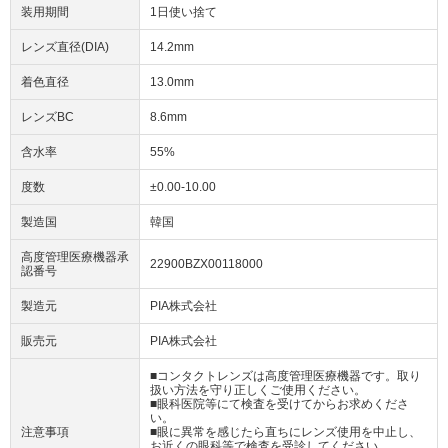
装用期間
1日使い捨て
レンズ直径(DIA)
14.2mm
着色直径
13.0mm
レンズBC
8.6mm
含水率
55%
度数
±0.00-10.00
製造国
韓国
高度管理医療機器承
22900BZX00118000
認番号
製造元
PIA株式会社
販売元
PIA株式会社
■コンタクトレンズは高度管理医療機器です。取り
扱い方法を守り正しくご使用ください。
■眼科医院等にて検査を受けてからお求めくださ
い。
注意事項
■眼に異常を感じたら直ちにレンズ使用を中止し、
お近くの眼科等で検査を受診してください。