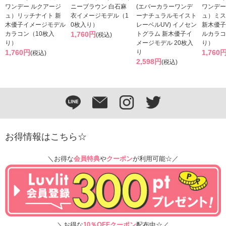
ワンデー ルクアージ
ニーブラウン 白石麻
(エバーカラーワンデ
ワンデー
ュ）リッチナイト 新
衣イメージモデル（1
ーナチュラルモイスト
ュ）ミス
木優子イメージモデル
0枚入り）
レーベルUV) イノセン
新木優子
カラコン（10枚入
1,760円
トグラム 新木優子イ
ルカラコ
(税込)
り）
メージモデル 20枚入
り）
1,760円
り
1,760
(税込)
2,598円
(税込)
お得情報はこちら☆
＼お得な
会員特典
や
クーポン
が利用可能☆／
＼お得な
10％OFFクーポン
配布中☆／