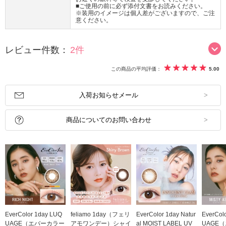
■ご使用の前に必ず添付文書をお読みください。
※装用のイメージは個人差がございますので、ご注
意ください。
レビュー件数：
2件
この商品の平均評価：
5.00
入荷お知らせメール
商品についてのお問い合わせ
EverColor 1day LUQ
feliamo 1day（フェリ
EverColor 1day Natur
EverCol
UAGE（エバーカラー
アモワンデー）シャイ
al MOIST LABEL UV
UAGE