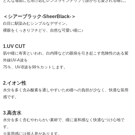
どんな場面にも溶け込むレンズラインナップで誰からも愛される瞳に。
＜シアーブラック-SheerBlack-＞
白目に馴染みむシンプルなデザイン。
裸眼をくっきりフチどり、自然な可愛い瞳に♪
1.UV CUT
肌や瞳に有害といわれ、白内障などの眼病を引き起こす危険性のある紫
外線UV-A波を
75％、UV-B波を99％カットします。
2.イオン性
水分を多く含み酸素を通しやすいため瞳への負担が少なく、快適な装用
感です。
3.高含水
水分を多く含むやわらかい素材で、瞳に違和感なく快適なつけ心地で
す。
※装用感には個人差があります。