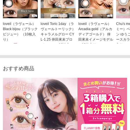
loveil（ラヴェール）
loveil Toric 1day （ラ
loveil（ラヴェール）
Chu's
Black bijou（ブラック
ヴェールトーリック）
Arcadia gold（アルカ
ミー）ベ
ビジュー） （10枚入
キャラメルグロー CY
ディアゴールド） 倖
ン ゆう
り）
L-1.25 倖田來未プロ
田來未イメージモデル
ースカラ
1,760円
デュース （10枚入
（10枚入り）
入り）
(税込)
り）
1,760円
1,705
(税込)
1,760円
(税込)
おすすめ商品