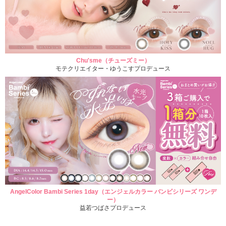
Chu'sme（チューズミー）
モテクリエイター・ゆうこすプロデュース
AngelColor Bambi Series 1day（エンジェルカラー バンビシリーズ ワンデ
ー）
益若つばさプロデュース