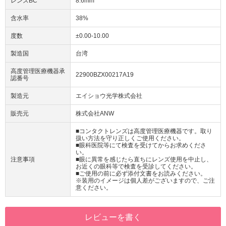
レンズBC
8.6mm
含水率
38%
度数
±0.00-10.00
製造国
台湾
高度管理医療機器承
22900BZX00217A19
認番号
製造元
エイショウ光学株式会社
販売元
株式会社ANW
■コンタクトレンズは高度管理医療機器です。取り
扱い方法を守り正しくご使用ください。
■眼科医院等にて検査を受けてからお求めくださ
い。
注意事項
■眼に異常を感じたら直ちにレンズ使用を中止し、
お近くの眼科等で検査を受診してください。
■ご使用の前に必ず添付文書をお読みください。
※装用のイメージは個人差がございますので、ご注
意ください。
レビューを書く