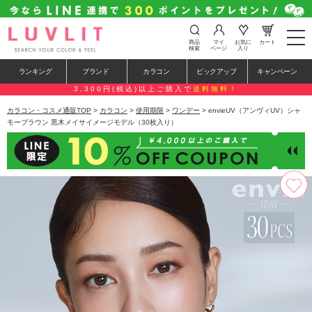
t
商品
マイ
お気に
カート
o
検索
ページ
入り
g
g
ランキング
ブランド
カラコン
ピックアップ
キャンペーン
l
e
3,300円(税込)以上ご購入で
送料無料！
n
a
カラコン・コスメ通販TOP
>
カラコン
>
使用期限
>
ワンデー
> envieUV（アンヴィUV）シャ
v
モーブラウン 黒木メイサイメージモデル（30枚入り）
i
g
a
t
i
o
n