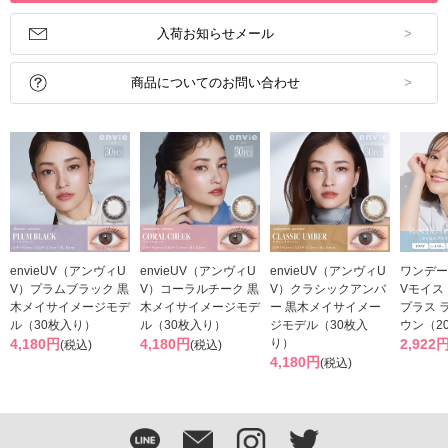
入荷お知らせメール
商品についてのお問い合わせ
envieUV（アンヴィU
envieUV（アンヴィU
envieUV（アンヴィU
ワンデー
V）プラムブラック 黒
V）コーラルチーク 黒
V）クラシックアンバ
Vモイス
木メイサイメージモデ
木メイサイメージモデ
ー 黒木メイサイメー
プラス 
ル（30枚入り）
ル（30枚入り）
ジモデル（30枚入
ウン（2
4,180円
4,180円
り）
2,922
(税込)
(税込)
4,180円
(税込)