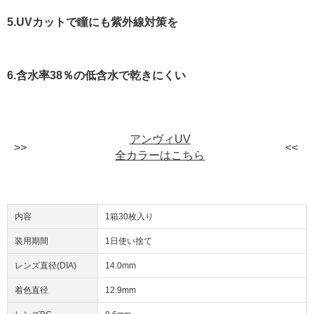
5.UVカットで瞳にも紫外線対策を
6.含水率38％の低含水で乾きにくい
アンヴィUV
全カラーはこちら
内容
1箱30枚入り
装用期間
1日使い捨て
レンズ直径(DIA)
14.0mm
着色直径
12.9mm