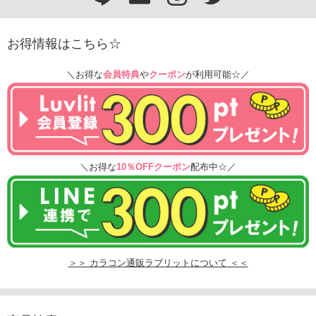
お得情報はこちら☆
＼お得な
会員特典
や
クーポン
が利用可能☆／
＼お得な
10％OFFクーポン
配布中☆／
＞＞ カラコン通販ラブリットについて ＜＜