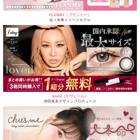
FLANMY（フランミー）
佐々木希イメージモデル
loveil（ラヴェール）
倖田來未デザインプロデュース