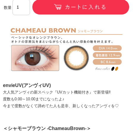
数量
envieUV(アンヴィUV)
大人気アンヴィの新スペック『UVカット機能付き』で新登場‼
度数も0.00～10.00までになったよ♪
今まで度数がなくて諦めてた人も是非、新しくなったアンヴィを♡
＜シャモーブラウン -ChameauBrown-＞