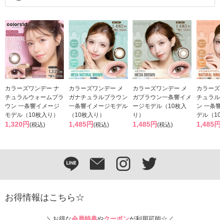
カラーズワンデー ナ
カラーズワンデー メ
カラーズワンデー メ
カラーズ
チュラルウォームブラ
ガナチュラルブラウン
ガブラウン一条響イメ
チュラル
ウン 一条響イメージ
一条響イメージモデル
ージモデル（10枚入
ン 一条
モデル（10枚入り）
（10枚入り）
り）
デル（1
1,320円
1,485円
1,485円
1,485
(税込)
(税込)
(税込)
お得情報はこちら☆
＼お得な
会員特典
や
クーポン
が利用可能☆／