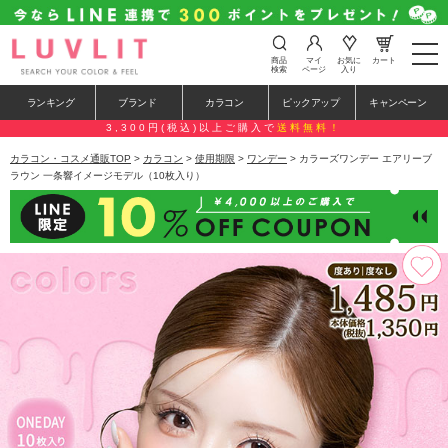
t
商品
マイ
お気に
カート
o
検索
ページ
入り
g
g
ランキング
ブランド
カラコン
ピックアップ
キャンペーン
l
e
3,300円(税込)以上ご購入で
送料無料！
n
a
カラコン・コスメ通販TOP
>
カラコン
>
使用期限
>
ワンデー
> カラーズワンデー エアリーブ
v
ラウン 一条響イメージモデル（10枚入り）
i
g
a
t
i
o
n