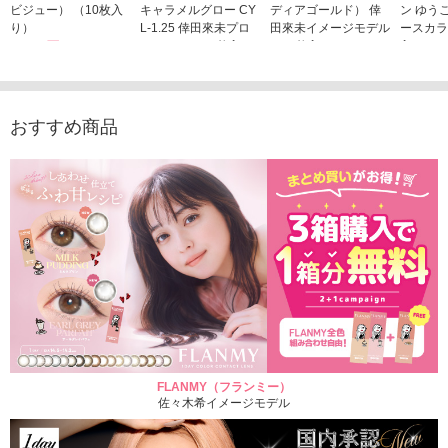
ビジュー） （10枚入
キャラメルグロー CY
ディアゴールド） 倖
ン ゆう
り）
L-1.25 倖田來未プロ
田來未イメージモデル
ースカラ
1,760円
デュース （10枚入
（10枚入り）
入り）
(税込)
り）
1,760円
1,705
(税込)
1,760円
(税込)
おすすめ商品
FLANMY（フランミー）
佐々木希イメージモデル