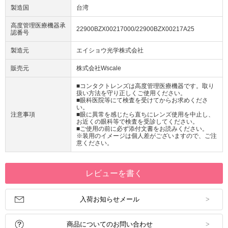
製造国
台湾
高度管理医療機器承
22900BZX00217000/22900BZX00217A25
認番号
製造元
エイショウ光学株式会社
販売元
株式会社Wscale
■コンタクトレンズは高度管理医療機器です。取り
扱い方法を守り正しくご使用ください。
■眼科医院等にて検査を受けてからお求めくださ
い。
注意事項
■眼に異常を感じたら直ちにレンズ使用を中止し、
お近くの眼科等で検査を受診してください。
■ご使用の前に必ず添付文書をお読みください。
※装用のイメージは個人差がございますので、ご注
意ください。
レビューを書く
入荷お知らせメール
商品についてのお問い合わせ