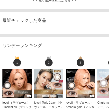
＞＞ 絞り込み検索はこちら ＜＜
最近チェックした商品
ワンデーランキング
1
2
3
loveil（ラヴェール）
loveil Toric 1day （ラ
loveil（ラヴェール）
Chu's
Black bijou（ブラック
ヴェールトーリック）
Arcadia gold（アルカ
ミー）ベ