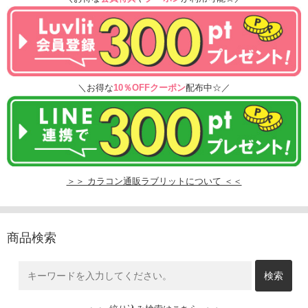
＼お得な
10％OFFクーポン
配布中☆／
＞＞ カラコン通販ラブリットについて ＜＜
商品検索