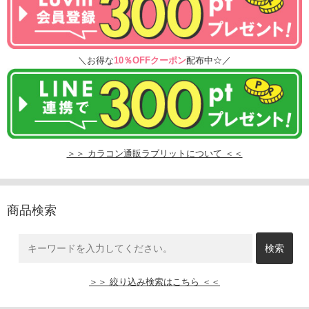
＼お得な
10％OFFクーポン
配布中☆／
＞＞ カラコン通販ラブリットについて ＜＜
商品検索
＞＞ 絞り込み検索はこちら ＜＜