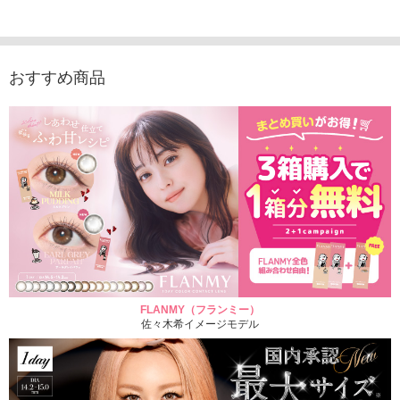
1,760円
デュース （10枚入
（10枚入り）
入り）
(税込)
り）
1,760円
1,705
(税込)
1,760円
(税込)
おすすめ商品
FLANMY（フランミー）
佐々木希イメージモデル