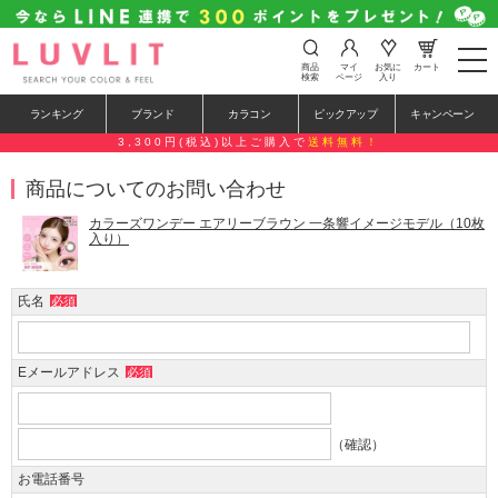
t
商品
マイ
お気に
カート
o
検索
ページ
入り
g
g
ランキング
ブランド
カラコン
ピックアップ
キャンペーン
l
e
3,300円(税込)以上ご購入で
送料無料！
n
a
商品についてのお問い合わせ
v
i
g
カラーズワンデー エアリーブラウン 一条響イメージモデル（10枚
a
入り）
t
i
o
氏名
必須
n
Eメールアドレス
必須
（確認）
お電話番号