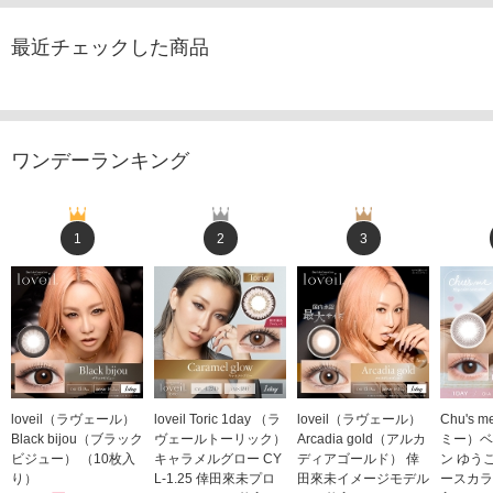
最近チェックした商品
ワンデーランキング
1
2
3
loveil（ラヴェール）
loveil Toric 1day （ラ
loveil（ラヴェール）
Chu's
Black bijou（ブラック
ヴェールトーリック）
Arcadia gold（アルカ
ミー）ベ
ビジュー） （10枚入
キャラメルグロー CY
ディアゴールド） 倖
ン ゆう
り）
L-1.25 倖田來未プロ
田來未イメージモデル
ースカラ