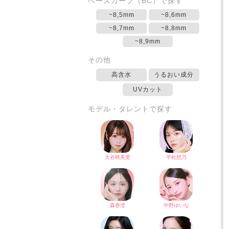
ベースカーブ（BC）で探す
~8,5mm
~8,6mm
~8,7mm
~8,8mm
~8,9mm
その他
高含水
うるおい成分
UVカット
モデル・タレントで探す