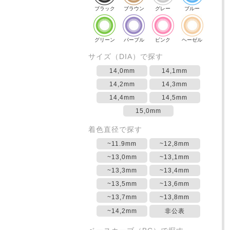
ブラック
ブラウン
グレー
ブルー
グリーン
パープル
ピンク
ヘーゼル
サイズ（DIA）で探す
14,0mm
14,1mm
14,2mm
14,3mm
14,4mm
14,5mm
15,0mm
着色直径で探す
~11.9mm
~12,8mm
~13,0mm
~13,1mm
~13,3mm
~13,4mm
~13,5mm
~13,6mm
~13,7mm
~13,8mm
~14,2mm
非公表