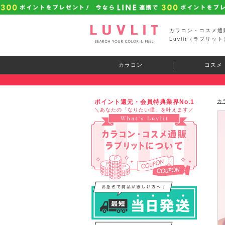
カラコン・コスメ通
Luvlit（ラブリット
カラコン
コスメ
ポイント還元・会員特典業界No.1
カ
＼あなたの「なりたい瞳」を叶えます／