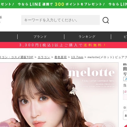
販
）
ブランド
ランキング
ピ
3,300円(税込)以上ご購入で
送料無料！
ラコン・コスメ通販TOP
>
カラコン
>
着色直径
>
13.7mm
> melotte(メロット) ピ
m
当
[