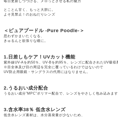
毎日更新しつづける、メロっとさせる私の魅力
とことん甘く、もっと大胆に。
よそ見禁止！のおねだりレンズ
＜ピュアプードル -Pure Poodle-＞
思わずかまいたくなる、
きゅるんと欲張りな瞳に。
1.日差しもケア！UVカット機能
紫外線UV-Aを約50％、UV-Bを約95％、レンズに配合されたUV吸
※目全体及び目の周辺を完全に覆っているわけではないので
UV防止用眼鏡・サングラスの代用にはなりません。
2.うるおい成分配合
うるおい成分”MPC”ポリマー配合で、レンズをやさしく包み込みま
3.含水率38％ 低含水レンズ
低含水レンズ素材は、水分蒸発量が少ないため、