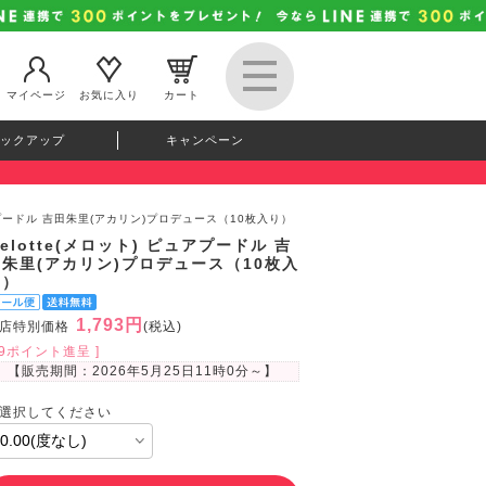
マイページ
お気に入り
カート
ックアップ
キャンペーン
ュアプードル 吉田朱里(アカリン)プロデュース（10枚入り）
elotte(メロット) ピュアプードル 吉
田朱里(アカリン)プロデュース（10枚入
り）
1,793円
店特別価格
(税込)
49ポイント進呈 ]
【販売期間：
2026年5月25日11時0分
～】