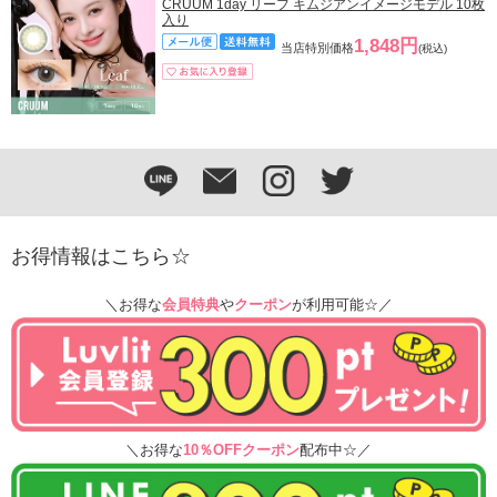
CRUUM 1day リーフ キムジアンイメージモデル 10枚
入り
1,848円
当店特別価格
(税込)
お得情報はこちら☆
＼お得な
会員特典
や
クーポン
が利用可能☆／
＼お得な
10％OFFクーポン
配布中☆／