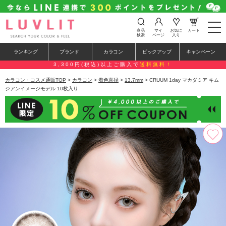
t
商品
マイ
お気に
カート
o
検索
ページ
入り
g
g
ランキング
ブランド
カラコン
ピックアップ
キャンペーン
l
e
3,300円(税込)以上ご購入で
送料無料！
n
a
カラコン・コスメ通販TOP
>
カラコン
>
着色直径
>
13.7mm
> CRUUM 1day マカダミア キム
v
ジアンイメージモデル 10枚入り
i
g
a
t
i
o
n