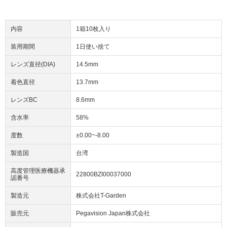
内容
1箱10枚入り
装用期間
1日使い捨て
レンズ直径(DIA)
14.5mm
着色直径
13.7mm
レンズBC
8.6mm
含水率
58%
度数
±0.00~-8.00
製造国
台湾
高度管理医療機器承
22800BZI00037000
認番号
製造元
株式会社T-Garden
販売元
Pegavision Japan株式会社