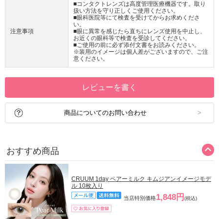
■コンタクトレンズは高度管理医療機器です。取り
扱い方法を守り正しくご使用ください。
■眼科医院等にて検査を受けてからお求めくださ
い。
注意事項
■眼に異常を感じたら直ちにレンズ使用を中止し、
お近くの眼科等で検査を受診してください。
■ご使用の前に必ず添付文書をお読みください。
※装用のイメージは個人差がございますので、ご注
意ください。
レビューを書く
商品についてのお問い合わせ
おすすめ商品
CRUUM 1day ペアーミルク キムジアンイメージモデ
ル 10枚入り
1,848円
当店特別価格
(税込)