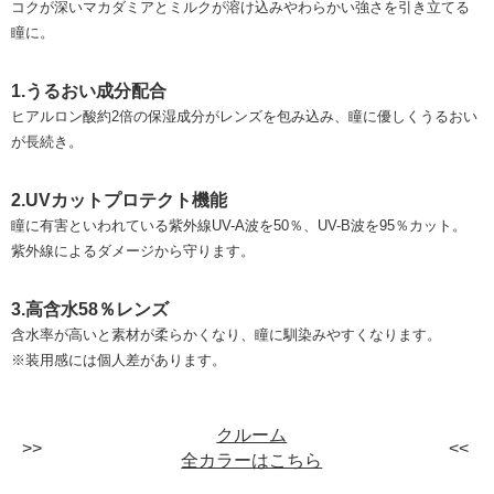
コクが深いマカダミアとミルクが溶け込みやわらかい強さを引き立てる
瞳に。
1.うるおい成分配合
ヒアルロン酸約2倍の保湿成分がレンズを包み込み、瞳に優しくうるおい
が長続き。
2.UVカットプロテクト機能
瞳に有害といわれている紫外線UV-A波を50％、UV-B波を95％カット。
紫外線によるダメージから守ります。
3.高含水58％レンズ
含水率が高いと素材が柔らかくなり、瞳に馴染みやすくなります。
※装用感には個人差があります。
クルーム
全カラーはこちら