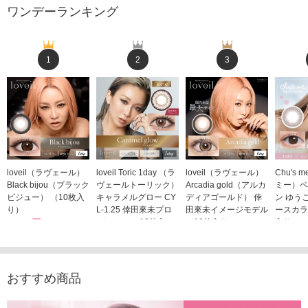
ワンデーランキング
1
2
3
loveil（ラヴェール）
loveil Toric 1day （ラ
loveil（ラヴェール）
Chu's
Black bijou（ブラック
ヴェールトーリック）
Arcadia gold（アルカ
ミー）ベ
ビジュー） （10枚入
キャラメルグロー CY
ディアゴールド） 倖
ン ゆう
り）
L-1.25 倖田來未プロ
田來未イメージモデル
ースカラ
1,760円
デュース （10枚入
（10枚入り）
入り）
(税込)
り）
1,760円
1,705
(税込)
1,760円
(税込)
おすすめ商品