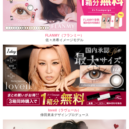
FLANMY（フランミー）
佐々木希イメージモデル
loveil（ラヴェール）
倖田來未デザインプロデュース