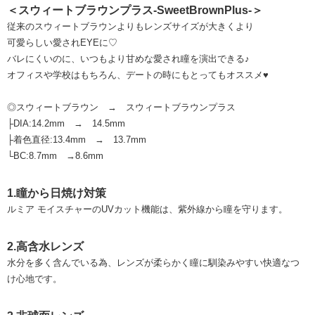
＜スウィートブラウンプラス-SweetBrownPlus-＞
従来のスウィートブラウンよりもレンズサイズが大きくより
可愛らしい愛されEYEに♡
バレにくいのに、いつもより甘めな愛され瞳を演出できる♪
オフィスや学校はもちろん、デートの時にもとってもオススメ♥
◎スウィートブラウン → スウィートブラウンプラス
├DIA:14.2mm → 14.5mm
├着色直径:13.4mm → 13.7mm
└BC:8.7mm →8.6mm
1.瞳から日焼け対策
ルミア モイスチャーのUVカット機能は、紫外線から瞳を守ります。
2.高含水レンズ
水分を多く含んでいる為、レンズが柔らかく瞳に馴染みやすい快適なつ
け心地です。