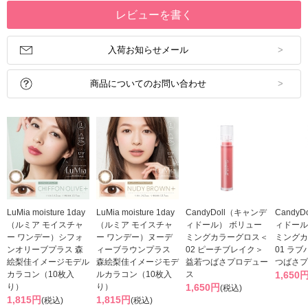
レビューを書く
入荷お知らせメール
商品についてのお問い合わせ
LuMia moisture 1day
LuMia moisture 1day
CandyDoll（キャンデ
Candy
（ルミア モイスチャ
（ルミア モイスチャ
ィドール） ボリュー
ィドール
ー ワンデー）シフォ
ー ワンデー）ヌーデ
ミングカラーグロス＜
ミングカ
ンオリーブプラス 森
ィーブラウンプラス
02 ピーチブレイク＞
01 ラ
絵梨佳イメージモデル
森絵梨佳イメージモデ
益若つばさプロデュー
つばさプ
カラコン（10枚入
ルカラコン（10枚入
ス
1,650
り）
り）
1,650円
(税込)
1,815円
1,815円
(税込)
(税込)