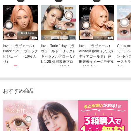
loveil（ラヴェール）
loveil Toric 1day （ラ
loveil（ラヴェール）
Chu's
Black bijou（ブラック
ヴェールトーリック）
Arcadia gold（アルカ
ミー）ベ
ビジュー） （10枚入
キャラメルグロー CY
ディアゴールド） 倖
ン ゆう
り）
L-1.25 倖田來未プロ
田來未イメージモデル
ースカラ
1,760円
デュース （10枚入
（10枚入り）
入り）
(税込)
り）
1,760円
1,705
(税込)
1,760円
(税込)
おすすめ商品