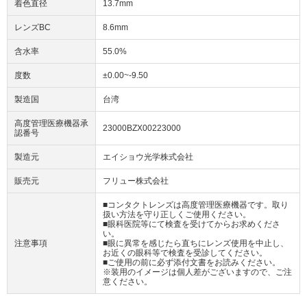
着色直径
13.7mm
レンズBC
8.6mm
含水率
55.0%
度数
±0.00~-9.50
製造国
台湾
高度管理医療機器承
23000BZX00223000
認番号
製造元
エイショウ光学株式会社
販売元
フリュー株式会社
■コンタクトレンズは高度管理医療機器です。取り
扱い方法を守り正しくご使用ください。
■眼科医院等にて検査を受けてからお求めくださ
い。
注意事項
■眼に異常を感じたら直ちにレンズ使用を中止し、
お近くの眼科等で検査を受診してください。
■ご使用の前に必ず添付文書をお読みください。
※装用のイメージは個人差がございますので、ご注
意ください。