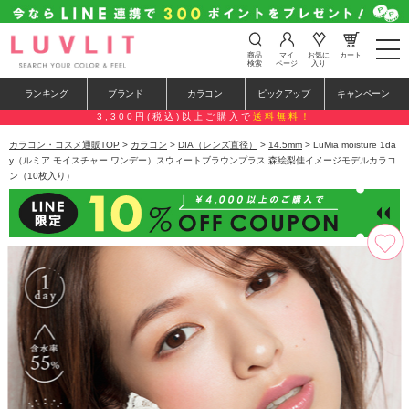
t
商品
マイ
お気に
カート
o
検索
ページ
入り
g
g
ランキング
ブランド
カラコン
ピックアップ
キャンペーン
l
e
3,300円(税込)以上ご購入で
送料無料！
n
a
カラコン・コスメ通販TOP
>
カラコン
>
DIA（レンズ直径）
>
14.5mm
> LuMia moisture 1da
v
y（ルミア モイスチャー ワンデー）スウィートブラウンプラス 森絵梨佳イメージモデルカラコ
i
ン（10枚入り）
g
a
t
i
o
n