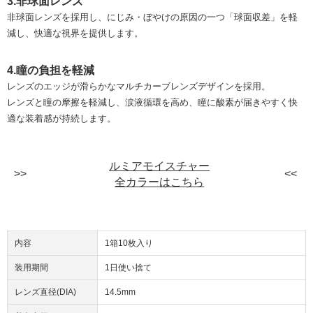
3.非球面レンズ
非球面レンズを採用し、にじみ・ぼやけの原因の一つ「球面収差」を軽
減し、快適な視界を提供します。
4.瞳の負担を軽減
レンズのエッジが滑らかなマルチカーブレンズデザインを採用。
レンズと瞳の摩擦を軽減し、涙液循環を高め、瞳に酸素が届きやすく快
適な装着感が持続します。
ルミアモイスチャー
全カラーはこちら
内容
1箱10枚入り
装用期間
1日使い捨て
レンズ直径(DIA)
14.5mm