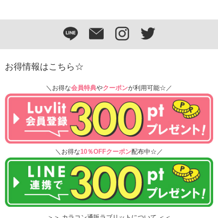
お得情報はこちら☆
＼お得な
会員特典
や
クーポン
が利用可能☆／
＼お得な
10％OFFクーポン
配布中☆／
＞＞ カラコン通販ラブリットについて ＜＜