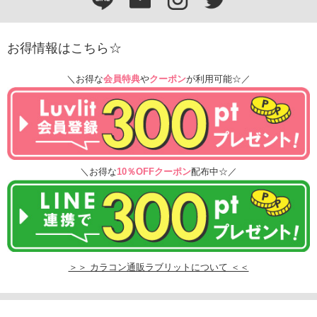
お得情報はこちら☆
＼お得な
会員特典
や
クーポン
が利用可能☆／
＼お得な
10％OFFクーポン
配布中☆／
＞＞ カラコン通販ラブリットについて ＜＜