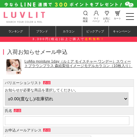
t
商品
マイ
お気に
カート
o
検索
ページ
入り
g
g
ランキング
ブランド
カラコン
ピックアップ
キャンペーン
l
e
3,300円(税込)以上ご購入で
送料無料！
n
a
入荷お知らせメール申込
v
i
g
LuMia moisture 1day（ルミア モイスチャー ワンデー）スウィー
a
トブラウンプラス 森絵梨佳イメージモデルカラコン（10枚入り）
t
i
o
バリエーションリスト
必須
n
お知らせが必要な商品を選択してください。
氏名
必須
お申込メールアドレス
必須