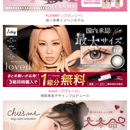
FLANMY（フランミー）
佐々木希イメージモデル
loveil（ラヴェール）
倖田來未デザインプロデュース