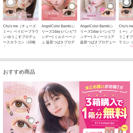
Chu's me（チューズ
AngelColor Bambiシ
AngelColor Bambiシ
Chu's
ミー）ベイビーブラウ
リーズ1day (バンビワ
リーズ1day (バンビワ
ミー）ノ
ン ゆうこすプロデュ
ンデー) ミルクベージ
ンデー) スノーココア
うこすプ
ースカラコン（10枚
ュ 益若つばさプロデ
益若つばさプロデュー
ラコン（
入り）
ュース（10枚入り）
ス（10枚入り）
1,705
1,705円
1,848円
1,848円
(税込)
(税込)
(税込)
おすすめ商品