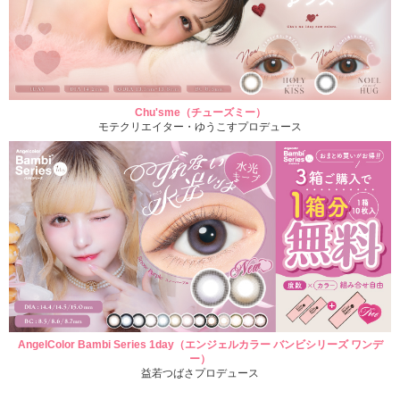
Chu'sme（チューズミー）
モテクリエイター・ゆうこすプロデュース
AngelColor Bambi Series 1day（エンジェルカラー バンビシリーズ ワンデ
ー）
益若つばさプロデュース