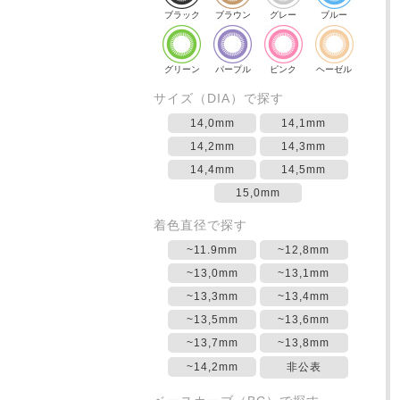
ブラック
ブラウン
グレー
ブルー
グリーン
パープル
ピンク
ヘーゼル
サイズ（DIA）で探す
14,0mm
14,1mm
14,2mm
14,3mm
14,4mm
14,5mm
15,0mm
着色直径で探す
~11.9mm
~12,8mm
~13,0mm
~13,1mm
~13,3mm
~13,4mm
~13,5mm
~13,6mm
~13,7mm
~13,8mm
~14,2mm
非公表