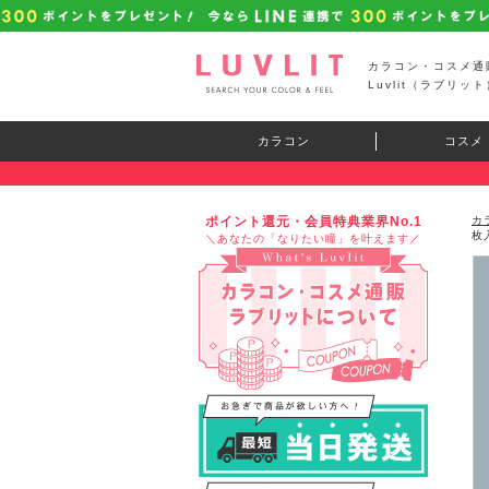
カラコン・コスメ通
Luvlit（ラブリット
カラコン
コスメ
ポイント還元・会員特典業界No.1
カ
枚
＼あなたの「なりたい瞳」を叶えます／