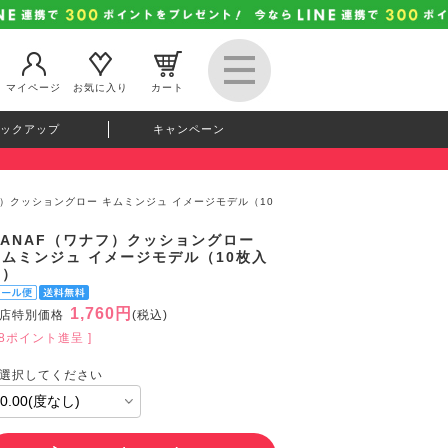
マイページ
お気に入り
カート
ックアップ
キャンペーン
フ）クッショングロー キムミンジュ イメージモデル（10
WANAF（ワナフ）クッショングロー
キムミンジュ イメージモデル（10枚入
り）
1,760円
店特別価格
(税込)
48ポイント進呈 ]