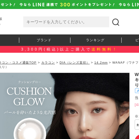
販
）
ブランド
ランキング
ピ
3,300円(税込)以上ご購入で
送料無料！
ラコン・コスメ通販TOP
>
カラコン
>
DIA（レンズ直径）
>
14.2mm
> WANAF（ワナ
入り）
当
[