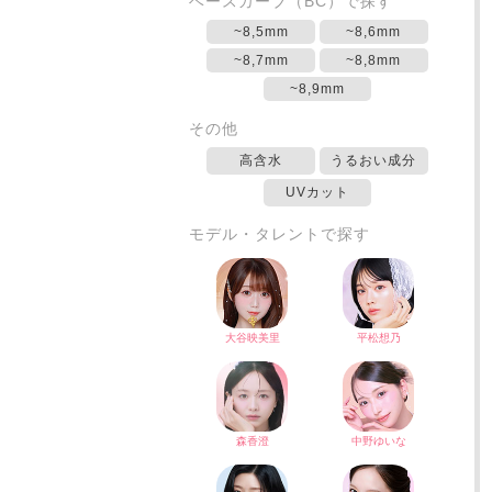
ベースカーブ（BC）で探す
~8,5mm
~8,6mm
~8,7mm
~8,8mm
~8,9mm
その他
高含水
うるおい成分
UVカット
モデル・タレントで探す