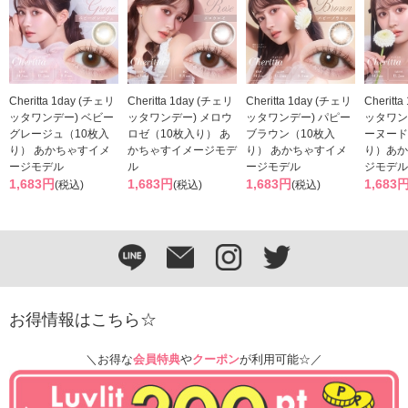
Cheritta 1day (チェリ
Cheritta 1day (チェリ
Cheritta 1day (チェリ
Cheritt
ッタワンデー) ベビー
ッタワンデー) メロウ
ッタワンデー) パピー
ッタワン
グレージュ（10枚入
ロゼ（10枚入り） あ
ブラウン（10枚入
ーヌード
り） あかちゃすイメ
かちゃすイメージモデ
り） あかちゃすイメ
り）あか
ージモデル
ル
ージモデル
ジモデル
1,683円
1,683円
1,683円
1,683
(税込)
(税込)
(税込)
お得情報はこちら☆
＼お得な
会員特典
や
クーポン
が利用可能☆／