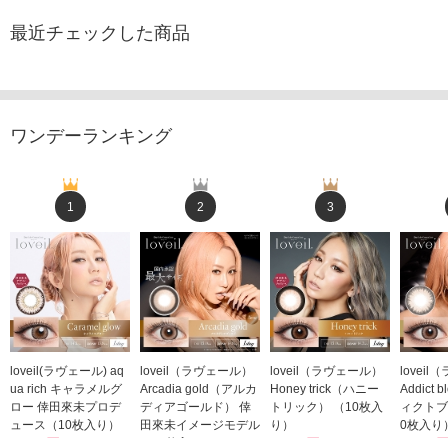
最近チェックした商品
ワンデーランキング
1
2
3
loveil(ラヴェール) aq
loveil（ラヴェール）
loveil（ラヴェール）
lovei
ua rich キャラメルグ
Arcadia gold（アルカ
Honey trick（ハニー
Addict
ロー 倖田來未プロデ
ディアゴールド） 倖
トリック） （10枚入
ィクトブ
ュース（10枚入り）
田來未イメージモデル
り）
0枚入り
1,760円
（10枚入り）
1,760円
1,760
(税込)
(税込)