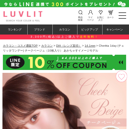
t
商品
マイ
お気に
カート
o
検索
ページ
入り
g
g
ランキング
ブランド
カラコン
ピックアップ
キャンペーン
l
e
3,300円(税込)以上ご購入で
送料無料！
n
a
カラコン・コスメ通販TOP
>
カラコン
>
DIA（レンズ直径）
>
14.1mm
> Cheritta 1day (チェ
v
リッタワンデー) チークベージュ（10枚入り） あかちゃすイメージモデル
i
g
a
t
i
o
n