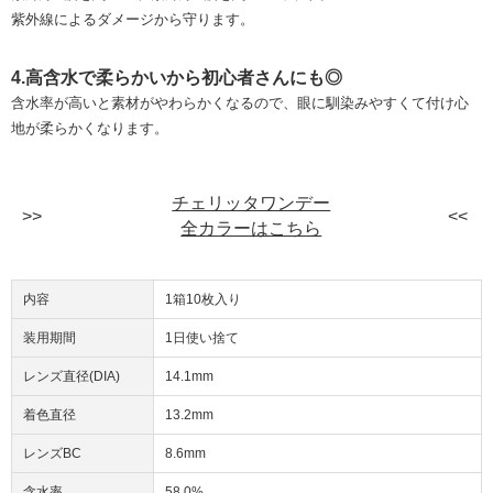
紫外線によるダメージから守ります。
4.高含水で柔らかいから初心者さんにも◎
含水率が高いと素材がやわらかくなるので、眼に馴染みやすくて付け心
地が柔らかくなります。
チェリッタワンデー
全カラーはこちら
内容
1箱10枚入り
装用期間
1日使い捨て
レンズ直径(DIA)
14.1mm
着色直径
13.2mm
レンズBC
8.6mm
含水率
58.0%