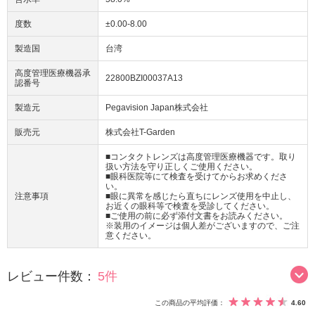
度数
±0.00-8.00
製造国
台湾
高度管理医療機器承
22800BZI00037A13
認番号
製造元
Pegavision Japan株式会社
販売元
株式会社T-Garden
■コンタクトレンズは高度管理医療機器です。取り
扱い方法を守り正しくご使用ください。
■眼科医院等にて検査を受けてからお求めくださ
い。
注意事項
■眼に異常を感じたら直ちにレンズ使用を中止し、
お近くの眼科等で検査を受診してください。
■ご使用の前に必ず添付文書をお読みください。
※装用のイメージは個人差がございますので、ご注
意ください。
レビュー件数：
5件
この商品の平均評価：
4.60