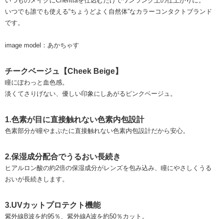
いつものメイクにCherittaを仕込むだけでワンランク上の仕上がりに。
いつでも誰でも使える“ちょうどよく自然体”なカラーコンタクトブランド
です。
image model：あかちゃす
チークベージュ【Cheek Beige】
瞳にぽわっと血色感。
淡くてさりげない、優しい印象にしあがるピンクベージュ。
1.色素が目に直接触れない色素内包設計
色素部分が瞳やまぶたに直接触れない色素内包設計だから安心。
2.保湿成分配合でうるおい長続き
ヒアルロン酸の約2倍の保湿成分がレンズを包み込み、瞳にやさしくうる
おいが長続きします。
3.UVカットプロテクト機能
紫外線B波を約95％、紫外線A波を約50％カット。