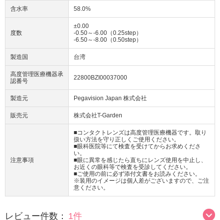
含水率
58.0%
±0.00
度数
-0.50～-6.00（0.25step）
-6.50～-8.00（0.50step）
製造国
台湾
高度管理医療機器承
22800BZI00037000
認番号
製造元
Pegavision Japan 株式会社
販売元
株式会社T-Garden
■コンタクトレンズは高度管理医療機器です。取り
扱い方法を守り正しくご使用ください。
■眼科医院等にて検査を受けてからお求めくださ
い。
注意事項
■眼に異常を感じたら直ちにレンズ使用を中止し、
お近くの眼科等で検査を受診してください。
■ご使用の前に必ず添付文書をお読みください。
※装用のイメージは個人差がございますので、ご注
意ください。
レビュー件数：
1件