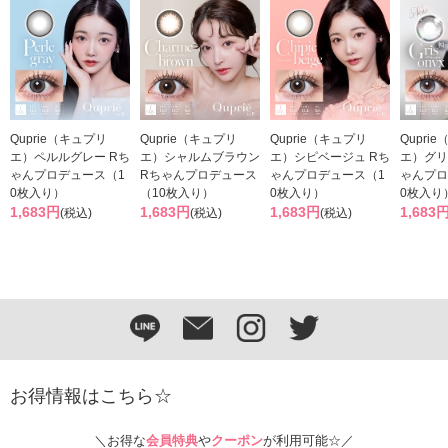
Quprie（キュプリ
Quprie（キュプリ
Quprie（キュプリ
Qupri
エ）ペルルグレー Rち
エ）シャルムブラウン
エ）シピベージュ Rち
エ）グリ
ゃんプロデュース（1
Rちゃんプロデュース
ゃんプロデュース（1
ゃんプロ
0枚入り）
（10枚入り）
0枚入り）
0枚入り
1,683円
1,683円
1,683円
1,683
(税込)
(税込)
(税込)
お得情報はこちら☆
＼お得な
会員特典
や
クーポン
が利用可能☆／