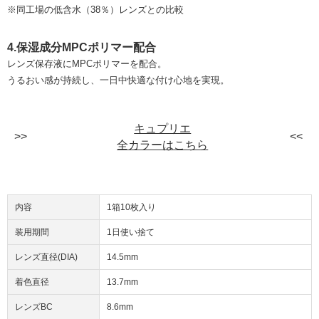
※同工場の低含水（38％）レンズとの比較
4.保湿成分MPCポリマー配合
レンズ保存液にMPCポリマーを配合。
うるおい感が持続し、一日中快適な付け心地を実現。
キュプリエ
全カラーはこちら
内容
1箱10枚入り
装用期間
1日使い捨て
レンズ直径(DIA)
14.5mm
着色直径
13.7mm
レンズBC
8.6mm