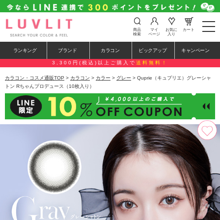
t
商品
マイ
お気に
カート
o
検索
ページ
入り
g
g
ランキング
ブランド
カラコン
ピックアップ
キャンペーン
l
e
3,300円(税込)以上ご購入で
送料無料！
n
a
カラコン・コスメ通販TOP
>
カラコン
>
カラー
>
グレー
> Quprie（キュプリエ）グレーシャ
v
トン Rちゃんプロデュース（10枚入り）
i
g
a
t
i
o
n