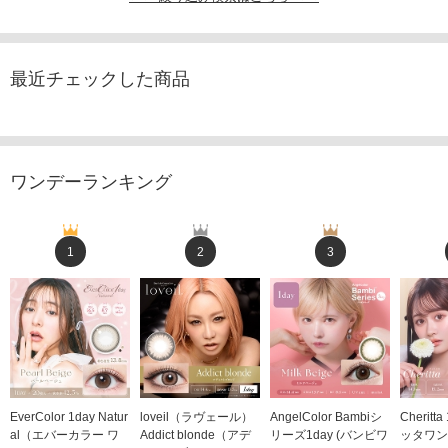
最近チェックした商品
ワンデーランキング
1
2
3
EverColor 1day Natur
loveil（ラヴェール）
AngelColor Bambiシ
Cheritt
al（エバーカラー ワ
Addict blonde（アデ
リーズ1day (バンビワ
ッタワン