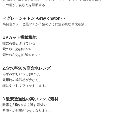
この瞳が、あなたを証明する。
＜グレーシャトン -Gray chaton-＞
高発色グレーと黒フチが子猫のように無邪気な目元を演出
UVカット搭載機能
瞳に有害とされている
紫外線B波を約95％、
紫外線A波を約50％カット。
2.含水率58％高含水レンズ
みずみずしいうるおいで、
装用時の違和感が少なく、
瞳にやさしくフィットします。
3.酸素透過性の高いレンズ素材
酸素を2.5倍※多く通す素材で、
角膜への影響が少なくなります。