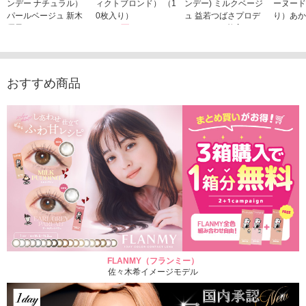
ンデー ナチュラル）
ィクトブロンド） （1
ンデー) ミルクベージ
ーヌード
パールベージュ 新木
0枚入り）
ュ 益若つばさプロデ
り）あか
優子イメージモデルカ
1,760円
ュース（10枚入り）
ジモデル
(税込)
ラコン（20枚入り）
1,848円
1,683
(税込)
2,598円
(税込)
おすすめ商品
FLANMY（フランミー）
佐々木希イメージモデル