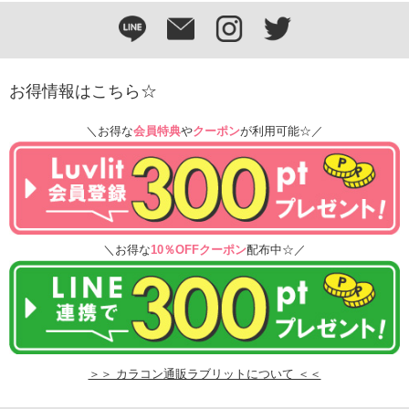
お得情報はこちら☆
＼お得な
会員特典
や
クーポン
が利用可能☆／
＼お得な
10％OFFクーポン
配布中☆／
＞＞ カラコン通販ラブリットについて ＜＜