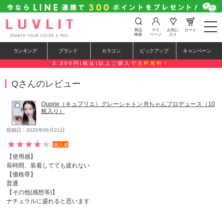
t
商品
マイ
お気に
カート
o
検索
ページ
入り
g
g
ランキング
ブランド
カラコン
ピックアップ
キャンペーン
l
e
3,300円(税込)以上ご購入で
送料無料！
n
a
Qさんのレビュー
v
i
g
Quprie（キュプリエ）グレーシャトン Rちゃんプロデュース（10
a
枚入り）
t
i
o
投稿日：2025年06月21日
n
購入者
【使用感】
長時間、装着してても疲れない
【価格帯】
普通
【その他(感想等)】
ナチュラルに盛れると思います