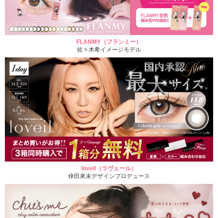
FLANMY（フランミー）
佐々木希イメージモデル
loveil（ラヴェール）
倖田來未デザインプロデュース