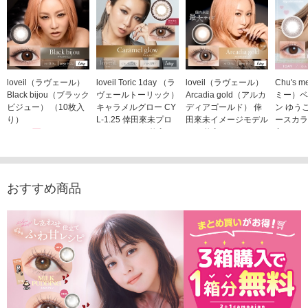
loveil（ラヴェール）
loveil Toric 1day （ラ
loveil（ラヴェール）
Chu's
Black bijou（ブラック
ヴェールトーリック）
Arcadia gold（アルカ
ミー）ベ
ビジュー） （10枚入
キャラメルグロー CY
ディアゴールド） 倖
ン ゆう
り）
L-1.25 倖田來未プロ
田來未イメージモデル
ースカラ
1,760円
デュース （10枚入
（10枚入り）
入り）
(税込)
り）
1,760円
1,705
(税込)
1,760円
(税込)
おすすめ商品