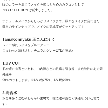
瞳のカラーを変えてメイクを楽しむためのカラコンとして
N’s COLLECTION は誕生しました。
ナチュラルメイクからしっかりメイクまで、様々なメイクに合わせた
独自のラインナップで、メイクの完成度がグッとアップ！
TamaKonnyaku 玉こんにゃく
シアー感たっぷりなブルーグレー。
じゅわっと溶け込むナチュラルグレーEYEが完成♪
1.UV CUT
肌や瞳に有害といわれ、白内障などの眼病を引き起こす危険性のある紫
外線を
99％カットします。※UV-A波75％、UV-B波99％
2.高含水
水分を多く含むやわらかい素材で、瞳に違和感なく快適なつけ心地で
す。