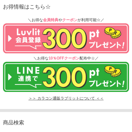
お得情報はこちら☆
＼お得な
会員特典
や
クーポン
が利用可能☆／
＼お得な
10％OFFクーポン
配布中☆／
＞＞ カラコン通販ラブリットについて ＜＜
商品検索