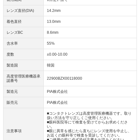
レンズ直径(DIA)
14.2mm
着色直径
13.0mm
レンズBC
8.6mm
含水率
55%
度数
±0.00-10.00
製造国
韓国
高度管理医療機器承
22900BZX00118000
認番号
製造元
PIA株式会社
販売元
PIA株式会社
■コンタクトレンズは高度管理医療機器です。取り
扱い方法を守り正しくご使用ください。
■眼科医院等にて検査を受けてからお求めくださ
い。
注意事項
■眼に異常を感じたら直ちにレンズ使用を中止し、
お近くの眼科等で検査を受診してください。
■ご使用の前に必ず添付文書をお読みください。