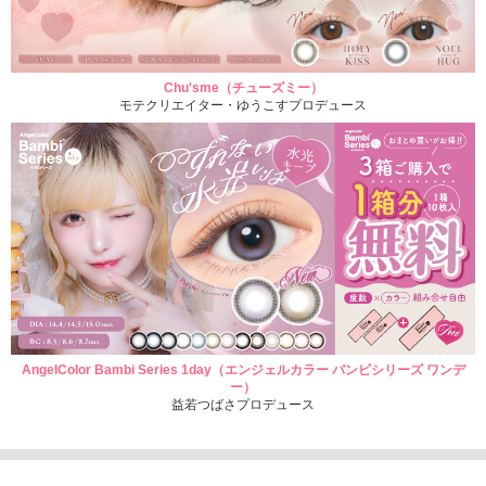
Chu'sme（チューズミー）
モテクリエイター・ゆうこすプロデュース
AngelColor Bambi Series 1day（エンジェルカラー バンビシリーズ ワンデ
ー）
益若つばさプロデュース