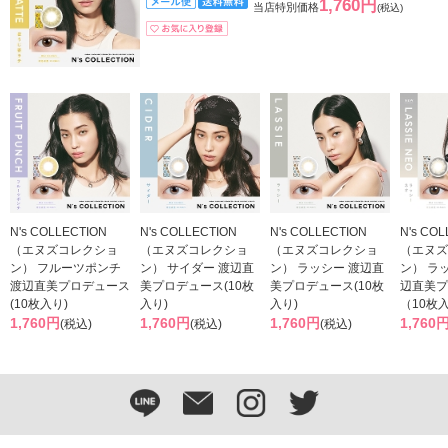
1,760円
当店特別価格
(税込)
N's COLLECTION
N's COLLECTION
N's COLLECTION
N's CO
（エヌズコレクショ
（エヌズコレクショ
（エヌズコレクショ
（エヌズ
ン） フルーツポンチ
ン） サイダー 渡辺直
ン） ラッシー 渡辺直
ン） ラ
渡辺直美プロデュース
美プロデュース(10枚
美プロデュース(10枚
辺直美プ
(10枚入り)
入り)
入り)
（10枚
1,760円
1,760円
1,760円
1,760
(税込)
(税込)
(税込)