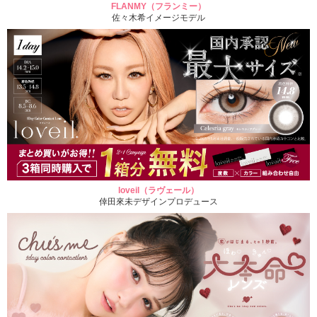
FLANMY（フランミー）
佐々木希イメージモデル
loveil（ラヴェール）
倖田來未デザインプロデュース