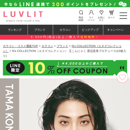
t
商品
マイ
お気に
カート
o
検索
ページ
入り
g
g
ランキング
ブランド
カラコン
ピックアップ
キャンペーン
l
e
3,300円(税込)以上ご購入で
送料無料！
n
a
カラコン・コスメ通販TOP
>
カラコン
>
ブランド
>
N's COLLECTION（エヌズコレクショ
v
ン）
> N's COLLECTION（エヌズコレクション） 玉こんにゃく 渡辺直美プロデュース(10枚入
i
り)
g
a
t
i
o
n