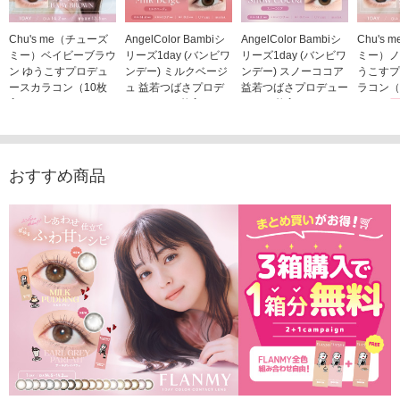
Chu's me（チューズ
AngelColor Bambiシ
AngelColor Bambiシ
Chu's
ミー）ベイビーブラウ
リーズ1day (バンビワ
リーズ1day (バンビワ
ミー）ノ
ン ゆうこすプロデュ
ンデー) ミルクベージ
ンデー) スノーココア
うこすプ
ースカラコン（10枚
ュ 益若つばさプロデ
益若つばさプロデュー
ラコン（
入り）
ュース（10枚入り）
ス（10枚入り）
1,705
1,705円
1,848円
1,848円
(税込)
(税込)
(税込)
おすすめ商品