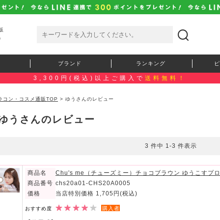
販
）
ブランド
ランキング
ピ
3,300円(税込)以上ご購入で
送料無料！
ラコン・コスメ通販TOP
> ゆうさんのレビュー
ゆうさんのレビュー
3 件中 1-3 件表示
商品名
Chu's me（チューズミー）チョコブラウン ゆうこす
商品番号
chs20a01-CHS20A0005
価格
当店特別価格 1,705円
(税込)
購入者
おすすめ度