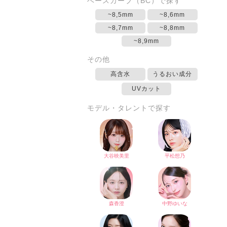
ベースカーブ（BC）で探す
~8,5mm
~8,6mm
~8,7mm
~8,8mm
~8,9mm
その他
高含水
うるおい成分
UVカット
モデル・タレントで探す