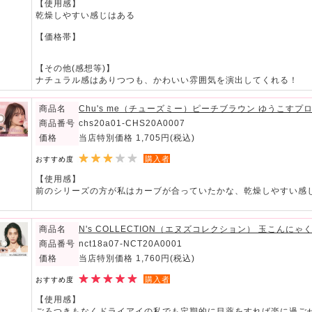
【使用感】
乾燥しやすい感じはある
【価格帯】
【その他(感想等)】
ナチュラル感はありつつも、かわいい雰囲気を演出してくれる！
商品名
Chu's me（チューズミー）ピーチブラウン ゆうこす
商品番号
chs20a01-CHS20A0007
価格
当店特別価格 1,705円
(税込)
購入者
おすすめ度
【使用感】
前のシリーズの方が私はカーブが合っていたかな、乾燥しやすい感
商品名
N's COLLECTION（エヌズコレクション） 玉こんにゃ
商品番号
nct18a07-NCT20A0001
価格
当店特別価格 1,760円
(税込)
購入者
おすすめ度
【使用感】
ごろつきもなくドライアイの私でも定期的に目薬をすれば楽に過ご