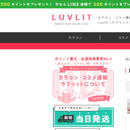
カラコン・コスメ通
Luvlit（ラブリット
カラコン
コスメ
ポイント還元・会員特典業界No.1
カ
＼あなたの「なりたい瞳」を叶えます／