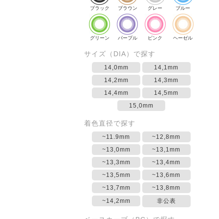
ブラック
ブラウン
グレー
ブルー
グリーン
パープル
ピンク
ヘーゼル
サイズ（DIA）で探す
14,0mm
14,1mm
14,2mm
14,3mm
14,4mm
14,5mm
15,0mm
着色直径で探す
~11.9mm
~12,8mm
~13,0mm
~13,1mm
~13,3mm
~13,4mm
~13,5mm
~13,6mm
~13,7mm
~13,8mm
~14,2mm
非公表