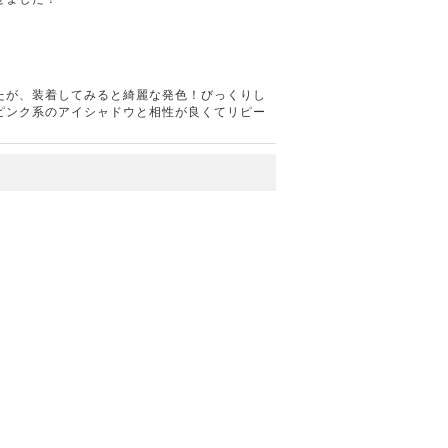
たが、装着してみると綺麗な発色！びっくりし
ピンク系のアイシャドウと相性が良くてリピー