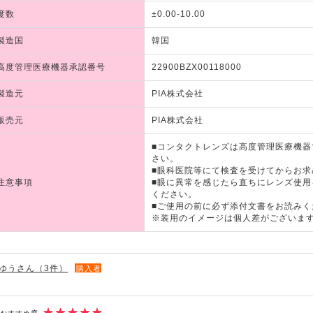
度数
±0.00-10.00
製造国
韓国
高度管理医療機器承認番号
22900BZX00118000
製造元
PIA株式会社
販売元
PIA株式会社
■コンタクトレンズは高度管理医療機
さい。
■眼科医院等にて検査を受けてからお求
注意事項
■眼に異常を感じたら直ちにレンズ使
ください。
■ご使用の前に必ず添付文書をお読みく
※装用のイメージは個人差がございま
ゆうさん（3件）
購入者