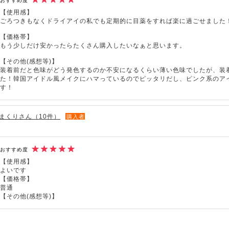
おすすめ度
【使用感】
ごろつきもなくドライアイの私でも定期的に目薬をすれば楽に過ごせました
【価格帯】
もう少しだけ安かったらたくさん購入したいなぁと思います。
【その他(感想等)】
装着前だと色味がどう発色するのか不安になるくらい薄い色味でしたが、装
た！韓国アイドル風メイクにハマっているのでピッタリだし、ピンク系のア
す！
まくりさん（10件）
購入者
おすすめ度
【使用感】
よいです
【価格帯】
普通
【その他(感想等)】