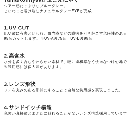
シアー感たっぷりなブルーグレー。
じゅわっと溶け込むナチュラルグレーEYEが完成♪
1.UV CUT
肌や瞳に有害といわれ、白内障などの眼病を引き起こす危険性のある
99％カットします。※UV-A波75％、UV-B波99％
2.高含水
水分を多く含むやわらかい素材で、瞳に違和感なく快適なつけ心地で
※装用感には個人差があります。
3.レンズ形状
フチを丸みのある形状にすることで自然な装用感を実現しました。
4.サンドイッチ構造
色素が直接瞳とまぶたに触れることがないレンズ構造採用しています