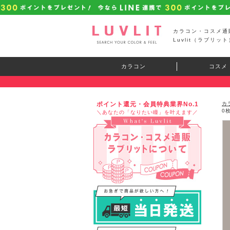
カラコン・コスメ通
Luvlit（ラブリット
カラコン
コスメ
ポイント還元・会員特典業界No.1
カ
0
＼あなたの「なりたい瞳」を叶えます／