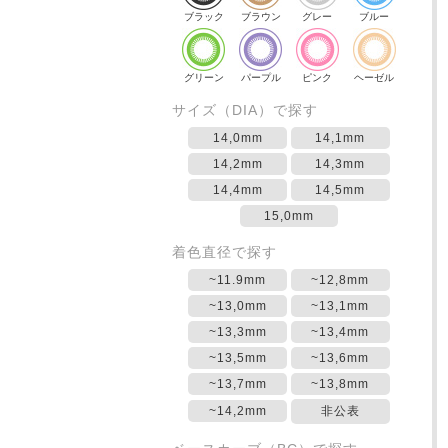
ブラック
ブラウン
グレー
ブルー
グリーン
パープル
ピンク
ヘーゼル
サイズ（DIA）で探す
14,0mm
14,1mm
14,2mm
14,3mm
14,4mm
14,5mm
15,0mm
着色直径で探す
~11.9mm
~12,8mm
~13,0mm
~13,1mm
~13,3mm
~13,4mm
~13,5mm
~13,6mm
~13,7mm
~13,8mm
~14,2mm
非公表