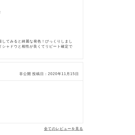
！
着してみると綺麗な発色！びっくりしまし
イシャドウと相性が良くてリピート確定で
非公開
投稿日：2020年11月15日
全てのレビューを見る