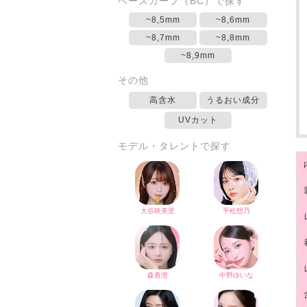
ベースカーブ（BC）で探す
~8,5mm
~8,6mm
~8,7mm
~8,8mm
~8,9mm
その他
高含水
うるおい成分
UVカット
モデル・タレントで探す