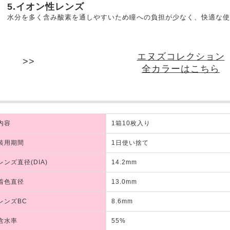
5.イオン性レンズ
水分を多く含み酸素を通しやすいため瞳への負担が少なく、快適な使
エヌズコレクション
全カラーはこちら
内容
1箱10枚入り
装用期間
1日使い捨て
レンズ直径(DIA)
14.2mm
着色直径
13.0mm
レンズBC
8.6mm
含水率
55%