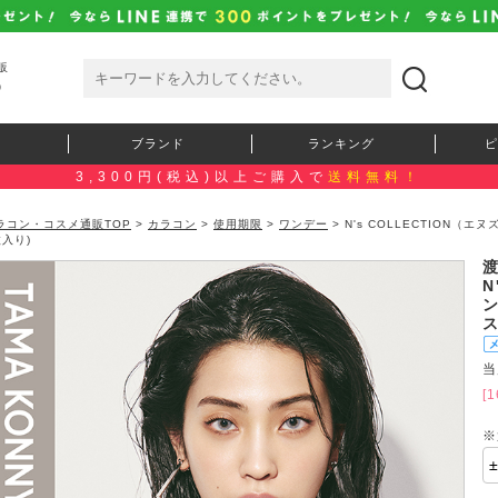
販
）
ブランド
ランキング
ピ
3,300円(税込)以上ご購入で
送料無料！
ラコン・コスメ通販TOP
>
カラコン
>
使用期限
>
ワンデー
> N's COLLECTION
枚入り)
N
ス
当
[