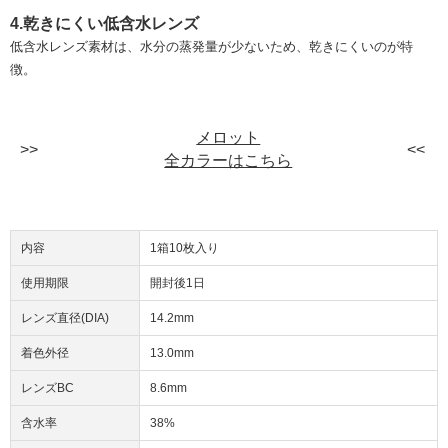
4.乾きにくい低含水レンズ
低含水レンズ素材は、水分の蒸発量が少ないため、乾きにくいのが特
徴。
メロット
全カラーはこちら
内容
1箱10枚入り
使用期限
開封後1日
レンズ直径(DIA)
14.2mm
着色外径
13.0mm
レンズBC
8.6mm
含水率
38%