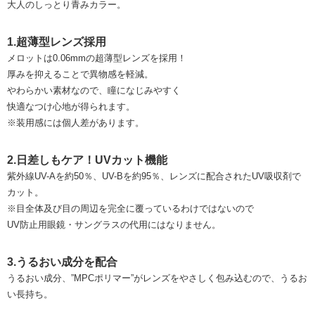
大人のしっとり青みカラー。
1.超薄型レンズ採用
メロットは0.06mmの超薄型レンズを採用！
厚みを抑えることで異物感を軽減。
やわらかい素材なので、瞳になじみやすく
快適なつけ心地が得られます。
※装用感には個人差があります。
2.日差しもケア！UVカット機能
紫外線UV-Aを約50％、UV-Bを約95％、レンズに配合されたUV吸収剤で
カット。
※目全体及び目の周辺を完全に覆っているわけではないので
UV防止用眼鏡・サングラスの代用にはなりません。
3.うるおい成分を配合
うるおい成分、”MPCポリマー”がレンズをやさしく包み込むので、うるお
い長持ち。