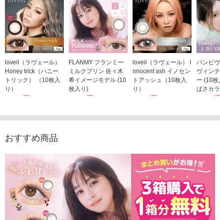
loveil（ラヴェール）
FLANMY フランミー
loveil（ラヴェール） I
バンビヴ
Honey trick（ハニー
ミルクプリン 佐々木
nnocent ash イノセン
ヴィンテ
トリック） （10枚入
希イメージモデル (10
トアッシュ（10枚入
ー (10
り）
枚入り)
り）
ばさカラ
1,760円
1,815円
1,760円
1,848
(税込)
(税込)
(税込)
おすすめ商品