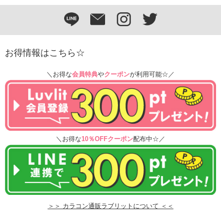
お得情報はこちら☆
＼お得な
会員特典
や
クーポン
が利用可能☆／
＼お得な
10％OFFクーポン
配布中☆／
＞＞ カラコン通販ラブリットについて ＜＜