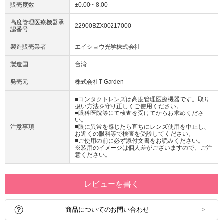
販売度数
±0.00~-8.00
高度管理医療機器承
22900BZX00217000
認番号
製造販売業者
エイショウ光学株式会社
製造国
台湾
発売元
株式会社T-Garden
■コンタクトレンズは高度管理医療機器です。取り
扱い方法を守り正しくご使用ください。
■眼科医院等にて検査を受けてからお求めくださ
い。
注意事項
■眼に異常を感じたら直ちにレンズ使用を中止し、
お近くの眼科等で検査を受診してください。
■ご使用の前に必ず添付文書をお読みください。
※装用のイメージは個人差がございますので、ご注
意ください。
レビューを書く
商品についてのお問い合わせ