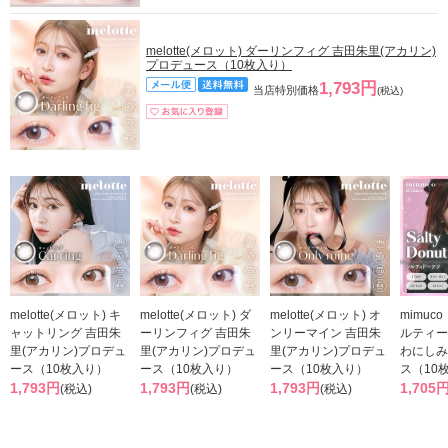
melotte(メロット) ダーリンフィグ 吉田朱里(アカリン)
プロデュース（10枚入り）
1,793円
当店特別価格
(税込)
melotte(メロット) キ
melotte(メロット) ダ
melotte(メロット) オ
mimuc
ャットリング 吉田朱
ーリンフィグ 吉田朱
ンリーマイン 吉田朱
ルティー
里(アカリン)プロデュ
里(アカリン)プロデュ
里(アカリン)プロデュ
わにしみ
ース（10枚入り）
ース（10枚入り）
ース（10枚入り）
ス（10
1,793円
1,793円
1,793円
1,705
(税込)
(税込)
(税込)