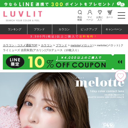
t
商品
マイ
お気に
カート
o
検索
ページ
入り
g
g
ランキング
ブランド
カラコン
ピックアップ
キャンペーン
l
e
3,300円(税込)以上ご購入で
送料無料！
n
a
カラコン・コスメ通販TOP
>
カラコン
>
ブランド
>
melotte(メロット)
> melotte(メロット) ク
v
ライミューズ 吉田朱里(アカリン)プロデュース（10枚入り）
i
g
a
t
i
o
n