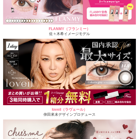
FLANMY（フランミー）
佐々木希イメージモデル
loveil（ラヴェール）
倖田來未デザインプロデュース