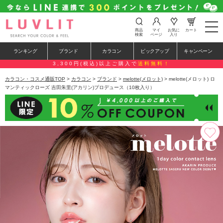
t
商品
マイ
お気に
カート
o
検索
ページ
入り
g
g
ランキング
ブランド
カラコン
ピックアップ
キャンペーン
l
e
3,300円(税込)以上ご購入で
送料無料！
n
a
カラコン・コスメ通販TOP
>
カラコン
>
ブランド
>
melotte(メロット)
> melotte(メロット) ロ
v
マンティックローズ 吉田朱里(アカリン)プロデュース（10枚入り）
i
g
a
t
i
o
n