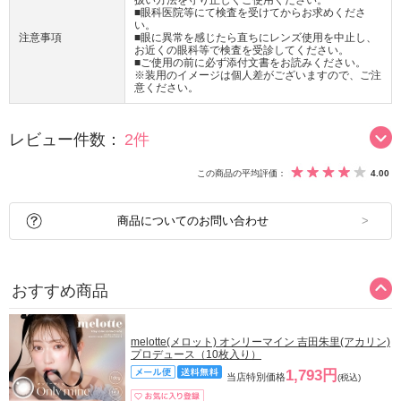
扱い方法を守り正しくご使用ください。
■眼科医院等にて検査を受けてからお求めくださ
い。
注意事項
■眼に異常を感じたら直ちにレンズ使用を中止し、
お近くの眼科等で検査を受診してください。
■ご使用の前に必ず添付文書をお読みください。
※装用のイメージは個人差がございますので、ご注
意ください。
レビュー件数：
2件
この商品の平均評価：
4.00
商品についてのお問い合わせ
おすすめ商品
melotte(メロット) オンリーマイン 吉田朱里(アカリン)
プロデュース（10枚入り）
1,793円
当店特別価格
(税込)