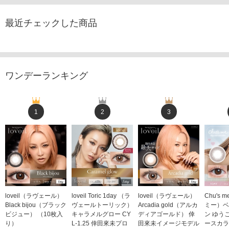
最近チェックした商品
ワンデーランキング
1
2
3
loveil（ラヴェール）
loveil Toric 1day （ラ
loveil（ラヴェール）
Chu's
Black bijou（ブラック
ヴェールトーリック）
Arcadia gold（アルカ
ミー）ベ
ビジュー） （10枚入
キャラメルグロー CY
ディアゴールド） 倖
ン ゆう
り）
L-1.25 倖田來未プロ
田來未イメージモデル
ースカラ