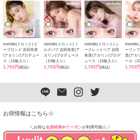
melotte(メロット) ビ
melotte(メロット) ミ
melotte(メロット) シ
melott
ーブロンド 吉田朱里
ルクパフ 吉田朱里(ア
ークレットベア 吉田
ーリンフ
(アカリン)プロデュー
カリン)プロデュース
朱里(アカリン)プロデ
里(アカ
ス（10枚入り）
（10枚入り）
ュース（10枚入り）
ース（1
1,793円
1,793円
1,793円
1,793
(税込)
(税込)
(税込)
お得情報はこちら☆
＼お得な
会員特典
や
クーポン
が利用可能☆／