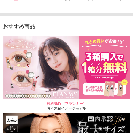
1,760円
デュース （10枚入
（10枚入り）
入り）
(税込)
り）
1,760円
1,705
(税込)
1,760円
(税込)
おすすめ商品
FLANMY（フランミー）
佐々木希イメージモデル