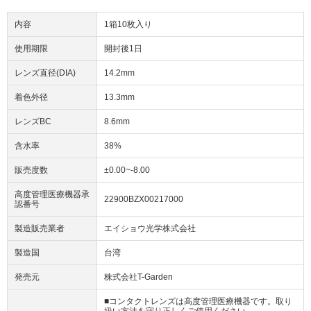
内容
1箱10枚入り
使用期限
開封後1日
レンズ直径(DIA)
14.2mm
着色外径
13.3mm
レンズBC
8.6mm
含水率
38%
販売度数
±0.00~-8.00
高度管理医療機器承
22900BZX00217000
認番号
製造販売業者
エイショウ光学株式会社
製造国
台湾
発売元
株式会社T-Garden
■コンタクトレンズは高度管理医療機器です。取り