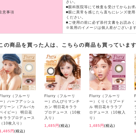
さい。
■眼科医院等にて検査を受けてからお求
注意事項
■眼に異常を感じたら直ちにレンズ使
ください。
■ご使用の前に必ず添付文書をお読みく
※装用のイメージは個人差がございま
この商品を買った人は、こちらの商品も買っていま
Flurry（フルーリ
Flurry（フルーリ
Flurry（フルーリ
ー）ハーフアッシュ
ー）のんびりマンチ
ー）くりくりプード
グリーン（アルパカ
カン 明日花キララ
ル 明日花キララプ
ベイビー） 明日花
プロデュース（10枚
ロデュース（10枚入
キララプロデュース
入り）
り）
（10枚入り）
1,485円
(税込)
1,485円
(税込)
1,485円
(税込)