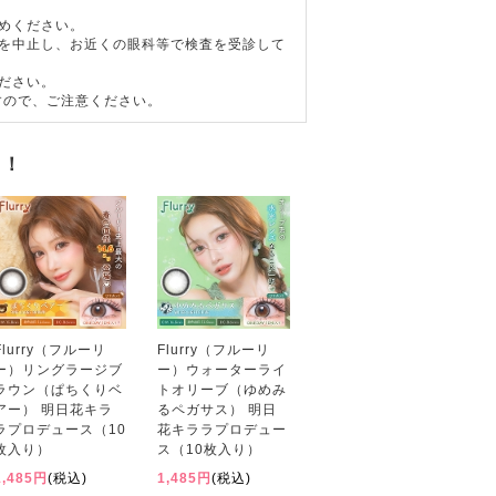
めください。
用を中止し、お近くの眼科等で検査を受診して
ださい。
すので、ご注意ください。
す！
Flurry（フルーリ
Flurry（フルーリ
ー）リングラージブ
ー）ウォーターライ
ラウン（ぱちくりベ
トオリーブ（ゆめみ
アー） 明日花キラ
るペガサス） 明日
ラプロデュース（10
花キララプロデュー
枚入り）
ス（10枚入り）
1,485円
(税込)
1,485円
(税込)