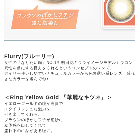
Flurry(フルーリー)
女性の「なりたい顔」NO.1!! 明日花キラライメージモデルカラコン
異性を虜にする目力をくれるというコンセプトのレンズ。
デイリー使いしやすいナチュラルカラーから色素薄い系レンズ、盛れ
きなカラーを選んでね♪
＜Ring Yellow Gold 『華麗なキツネ』＞
イエローゴールドの瞳が高貴で
スタイリッシュな魅力を
引き出してくれる。
ブラウンのぼかしフチが絶妙に
立体感を出してくれて
盛れるのに品がある瞳に。