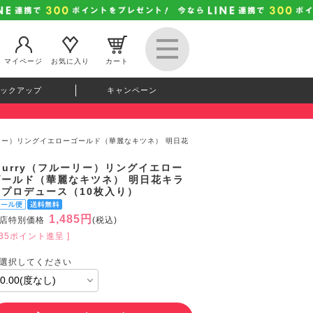
マイページ
お気に入り
カート
ックアップ
キャンペーン
ルーリー）リングイエローゴールド（華麗なキツネ） 明日花
lurry（フルーリー）リングイエロー
ゴールド（華麗なキツネ） 明日花キラ
ラプロデュース（10枚入り）
1,485円
店特別価格
(税込)
135ポイント進呈 ]