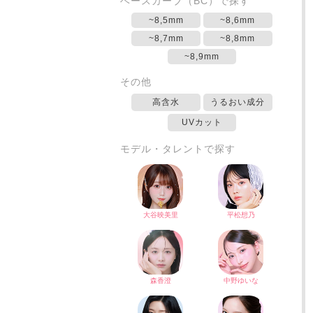
ベースカーブ（BC）で探す
~8,5mm
~8,6mm
~8,7mm
~8,8mm
~8,9mm
その他
高含水
うるおい成分
UVカット
モデル・タレントで探す