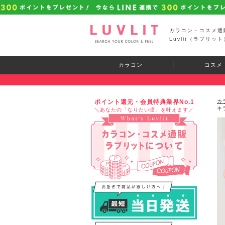
カラコン・コスメ通
Luvlit（ラブリット
カラコン
コスメ
ポイント還元・会員特典業界No.1
カ
キ
＼あなたの「なりたい瞳」を叶えます／