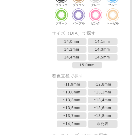
ブラック
ブラウン
グレー
ブルー
グリーン
パープル
ピンク
ヘーゼル
サイズ（DIA）で探す
14,0mm
14,1mm
14,2mm
14,3mm
14,4mm
14,5mm
15,0mm
着色直径で探す
~11.9mm
~12,8mm
~13,0mm
~13,1mm
~13,3mm
~13,4mm
~13,5mm
~13,6mm
~13,7mm
~13,8mm
~14,2mm
非公表