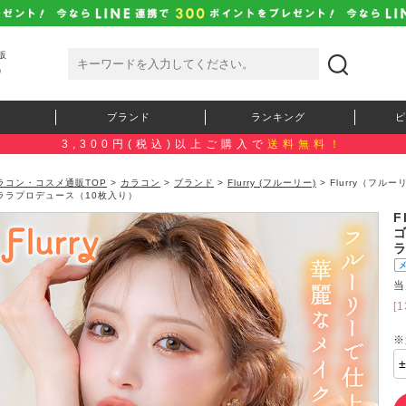
販
）
ブランド
ランキング
ピ
3,300円(税込)以上ご購入で
送料無料！
ラコン・コスメ通販TOP
>
カラコン
>
ブランド
>
Flurry (フルーリー)
> Flurry（フ
ララプロデュース（10枚入り）
F
当
[