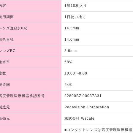
内容
1箱10枚入り
装用期間
1日使い捨て
レンズ直径(DIA)
14.5mm
着色直径
14.0mm
レンズBC
8.6mm
含水率
58%
度数
±0.00~-8.00
製造国
台湾
高度管理医療機器承認番号
22800BZI00037A31
製造元
Pegavision Corporation
販売元
株式会社 Wscale
■コンタクトレンズは高度管理医療機