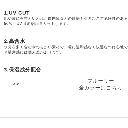
1.UV CUT
肌や瞳に有害といわれ、白内障などの眼病を引き起こす危険性のある紫
50％、UV-B波を95％カットします。
2.高含水
水分を多く含むやわらかい素材で、瞳に違和感なく快適なつけ心地で
※装用感には個人差があります。
3.保湿成分配合
フルーリー
全カラーはこちら