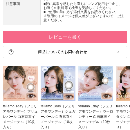
注意事項
■眼に異常を感じたら直ちにレンズ使用を中止し、
お近くの眼科等で検査を受診してください。
■ご使用の前に必ず添付文書をお読みください。
※装用のイメージは個人差がございますので、ご注
意ください。
レビューを書く
商品についてのお問い合わせ
feliamo 1day（フェリ
feliamo 1day（フェリ
feliamo 1day（フェリ
feliam
アモワンデー）ブリュ
アモワンデー）シュガ
アモワンデー）ウーロ
アモワン
レパール 白石麻衣イ
ーパール 白石麻衣イ
ンティー 白石麻衣イ
タタン 
メージモデル（10枚
メージモデル（10枚
メージモデル（10枚
ージモデ
入り）
入り）
入り）
り）