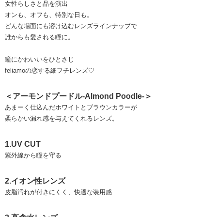
女性らしさと品を演出
オンも、オフも、特別な日も。
どんな場面にも溶け込むレンズラインナップで
誰からも愛される瞳に。
瞳にかわいいをひとさじ
feliamoの恋する細フチレンズ♡
＜アーモンドプードル-Almond Poodle-＞
あまーく仕込んだホワイトとブラウンカラーが
柔らかい漏れ感を与えてくれるレンズ。
1.UV CUT
紫外線から瞳を守る
2.イオン性レンズ
皮脂汚れが付きにくく、快適な装用感