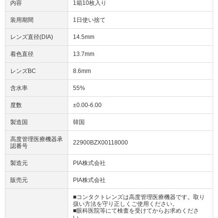
内容
1箱10枚入り
装用期間
1日使い捨て
レンズ直径(DIA)
14.5mm
着色直径
13.7mm
レンズBC
8.6mm
含水率
55%
度数
±0.00-6.00
製造国
韓国
高度管理医療機器承
22900BZX00118000
認番号
製造元
PIA株式会社
販売元
PIA株式会社
■コンタクトレンズは高度管理医療機器です。取り
扱い方法を守り正しくご使用ください。
■眼科医院等にて検査を受けてからお求めくださ
い。