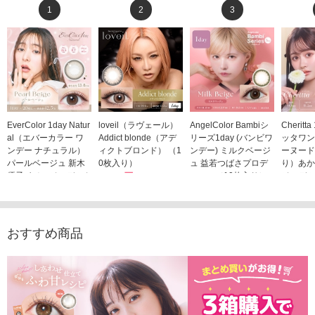
1
2
3
EverColor 1day Natur
loveil（ラヴェール）
AngelColor Bambiシ
Cheritt
al（エバーカラー ワ
Addict blonde（アデ
リーズ1day (バンビワ
ッタワン
ンデー ナチュラル）
ィクトブロンド） （1
ンデー) ミルクベージ
ーヌード
パールベージュ 新木
0枚入り）
ュ 益若つばさプロデ
り）あか
優子イメージモデルカ
1,760円
ュース（10枚入り）
ジモデル
(税込)
ラコン（20枚入り）
1,848円
1,683
(税込)
2,598円
(税込)
おすすめ商品