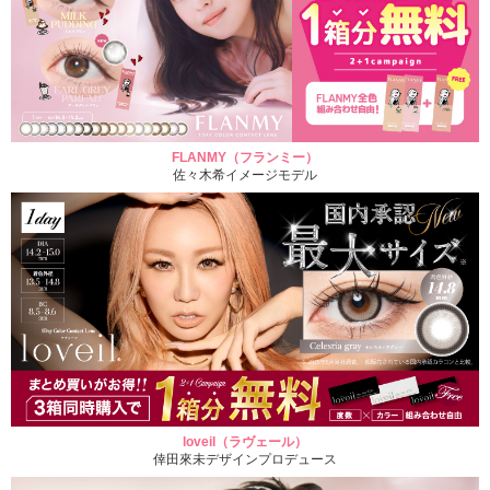
FLANMY（フランミー）
佐々木希イメージモデル
loveil（ラヴェール）
倖田來未デザインプロデュース