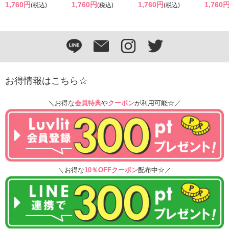
1,760円
1,760円
1,760円
1,760
(税込)
(税込)
(税込)
お得情報はこちら☆
＼お得な
会員特典
や
クーポン
が利用可能☆／
＼お得な
10％OFFクーポン
配布中☆／