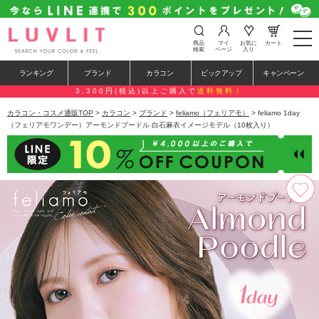
t
商品
マイ
お気に
カート
o
検索
ページ
入り
g
g
ランキング
ブランド
カラコン
ピックアップ
キャンペーン
l
e
3,300円(税込)以上ご購入で
送料無料！
n
a
カラコン・コスメ通販TOP
>
カラコン
>
ブランド
>
feliamo（フェリアモ）
> feliamo 1day
v
（フェリアモワンデー）アーモンドプードル 白石麻衣イメージモデル（10枚入り）
i
g
a
t
i
o
n