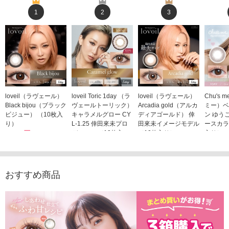
1
2
3
loveil（ラヴェール）
loveil Toric 1day （ラ
loveil（ラヴェール）
Chu's
Black bijou（ブラック
ヴェールトーリック）
Arcadia gold（アルカ
ミー）ベ
ビジュー） （10枚入
キャラメルグロー CY
ディアゴールド） 倖
ン ゆう
り）
L-1.25 倖田來未プロ
田來未イメージモデル
ースカラ
1,760円
デュース （10枚入
（10枚入り）
入り）
(税込)
り）
1,760円
1,705
(税込)
1,760円
(税込)
おすすめ商品