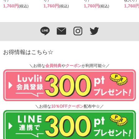
り）
り）
り）
枚入り）
1,760円
1,760円
1,760円
1,760
(税込)
(税込)
(税込)
お得情報はこちら☆
＼お得な
会員特典
や
クーポン
が利用可能☆／
＼お得な
10％OFFクーポン
配布中☆／