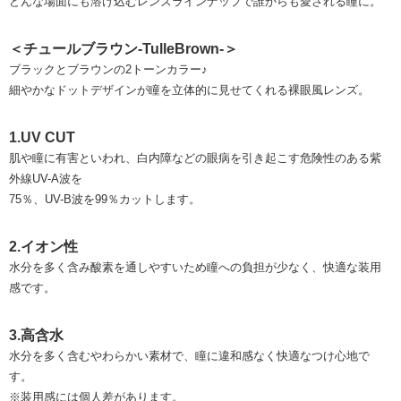
どんな場面にも溶け込むレンズラインナップで誰からも愛される瞳に。
＜チュールブラウン-TulleBrown-＞
ブラックとブラウンの2トーンカラー♪
細やかなドットデザインが瞳を立体的に見せてくれる裸眼風レンズ。
1.UV CUT
肌や瞳に有害といわれ、白内障などの眼病を引き起こす危険性のある紫
外線UV-A波を
75％、UV-B波を99％カットします。
2.イオン性
水分を多く含み酸素を通しやすいため瞳への負担が少なく、快適な装用
感です。
3.高含水
水分を多く含むやわらかい素材で、瞳に違和感なく快適なつけ心地で
す。
※装用感には個人差があります。