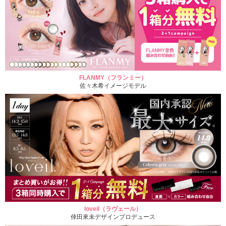
FLANMY（フランミー）
佐々木希イメージモデル
loveil（ラヴェール）
倖田來未デザインプロデュース