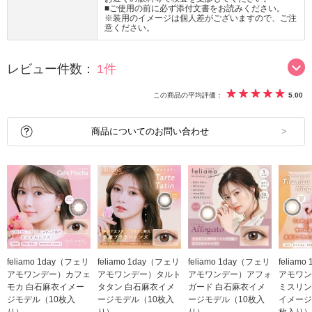
■ご使用の前に必ず添付文書をお読みください。
※装用のイメージは個人差がございますので、ご注
意ください。
レビュー件数：
1件
この商品の平均評価：
5.00
商品についてのお問い合わせ
feliamo 1day（フェリ
feliamo 1day（フェリ
feliamo 1day（フェリ
feliam
アモワンデー）カフェ
アモワンデー）タルト
アモワンデー）アフォ
アモワン
モカ 白石麻衣イメー
タタン 白石麻衣イメ
ガード 白石麻衣イメ
ミスリン
ジモデル（10枚入
ージモデル（10枚入
ージモデル（10枚入
イメージ