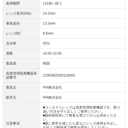
装用期間
1日使い捨て
レンズ直径(DIA)
14.2mm
着色直径
13.3mm
レンズBC
8.6mm
含水率
55%
度数
±0.00-10.00
製造国
韓国
高度管理医療機器承
22900BZX00118000
認番号
製造元
PIA株式会社
販売元
PIA株式会社
■コンタクトレンズは高度管理医療機器です。取り
扱い方法を守り正しくご使用ください。
■眼科医院等にて検査を受けてからお求めくださ
い。
注意事項
■眼に異常を感じたら直ちにレンズ使用を中止し、
お近くの眼科等で検査を受診してください。