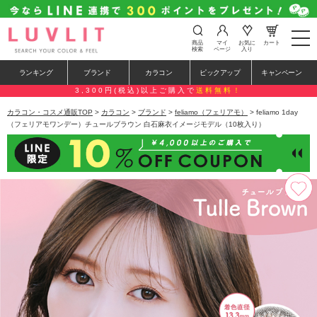
t
商品
マイ
お気に
カート
o
検索
ページ
入り
g
g
ランキング
ブランド
カラコン
ピックアップ
キャンペーン
l
e
3,300円(税込)以上ご購入で
送料無料！
n
a
カラコン・コスメ通販TOP
>
カラコン
>
ブランド
>
feliamo（フェリアモ）
> feliamo 1day
v
（フェリアモワンデー）チュールブラウン 白石麻衣イメージモデル（10枚入り）
i
g
a
t
i
o
n