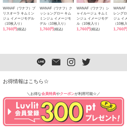
WANAF（ワナフ）ブ
WANAF（ワナフ）ク
WANAF（ワナフ）シ
WANA
リスオーラ キムミン
ッショングロー キム
ャイルージュ キムミ
レングロ
ジュ イメージモデル
ミンジュ イメージモ
ンジュ イメージモデ
ジュ イ
（10枚入り）
デル（10枚入り）
ル（10枚入り）
（10枚
1,760円
1,760円
1,760円
1,760
(税込)
(税込)
(税込)
お得情報はこちら☆
＼お得な
会員特典
や
クーポン
が利用可能☆／