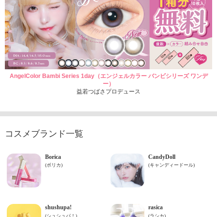
AngelColor Bambi Series 1day（エンジェルカラー バンビシリーズ ワンデ
ー）
益若つばさプロデュース
コスメブランド一覧