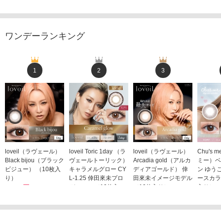
ワンデーランキング
1
2
3
loveil（ラヴェール）
loveil Toric 1day （ラ
loveil（ラヴェール）
Chu's
Black bijou（ブラック
ヴェールトーリック）
Arcadia gold（アルカ
ミー）ベ
ビジュー） （10枚入
キャラメルグロー CY
ディアゴールド） 倖
ン ゆう
り）
L-1.25 倖田來未プロ
田來未イメージモデル
ースカラ
1,760円
デュース （10枚入
（10枚入り）
入り）
(税込)
り）
1,760円
1,705
(税込)
1,760円
(税込)