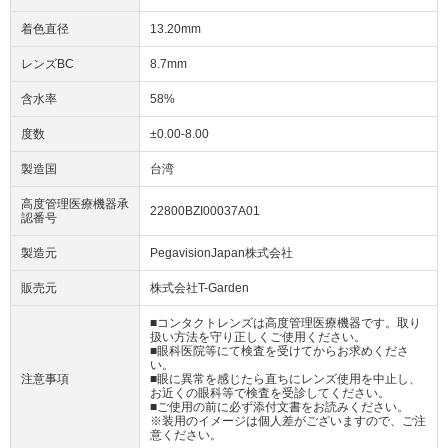
着色直径
13.20mm
レンズBC
8.7mm
含水率
58%
度数
±0.00-8.00
製造国
台湾
高度管理医療機器承
22800BZI00037A01
認番号
製造元
PegavisionJapan株式会社
販売元
株式会社T-Garden
■コンタクトレンズは高度管理医療機器です。取り
扱い方法を守り正しくご使用ください。
■眼科医院等にて検査を受けてからお求めくださ
い。
注意事項
■眼に異常を感じたら直ちにレンズ使用を中止し、
お近くの眼科等で検査を受診してください。
■ご使用の前に必ず添付文書をお読みください。
※装用のイメージは個人差がございますので、ご注
意ください。