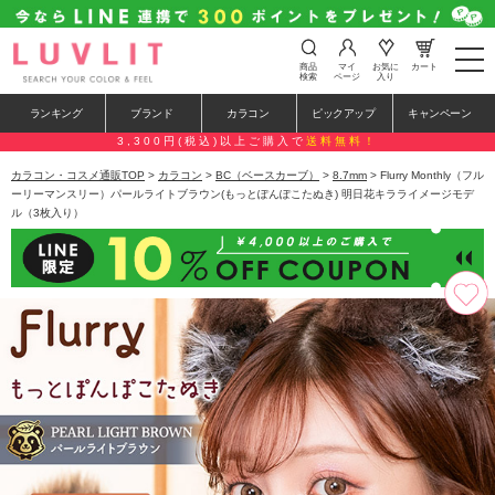
t
商品
マイ
お気に
カート
o
検索
ページ
入り
g
g
ランキング
ブランド
カラコン
ピックアップ
キャンペーン
l
e
3,300円(税込)以上ご購入で
送料無料！
n
a
カラコン・コスメ通販TOP
>
カラコン
>
BC（ベースカーブ）
>
8.7mm
> Flurry Monthly（フル
v
ーリーマンスリー）パールライトブラウン(もっとぽんぽこたぬき) 明日花キラライメージモデ
i
ル（3枚入り）
g
a
t
i
o
n