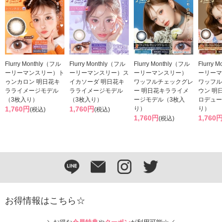
Flurry Monthly（フル
Flurry Monthly（フル
Flurry Monthly（フル
Flurry 
ーリーマンスリー）ト
ーリーマンスリー）ス
ーリーマンスリー）
ーリーマ
ゥンカロン 明日花キ
イカソーダ 明日花キ
ワッフルチェックグレ
ワッフル
ラライメージモデル
ラライメージモデル
ー 明日花キラライメ
ウン 明
（3枚入り）
（3枚入り）
ージモデル（3枚入
ロデュー
1,760円
1,760円
り）
り）
(税込)
(税込)
1,760円
1,760
(税込)
お得情報はこちら☆