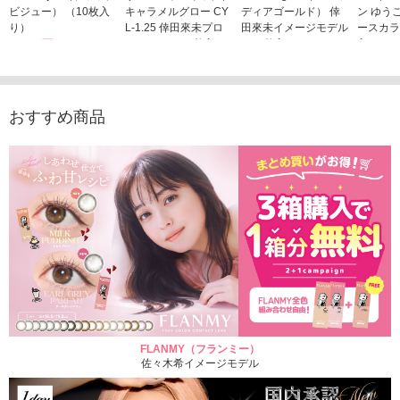
ビジュー） （10枚入
キャラメルグロー CY
ディアゴールド） 倖
ン ゆう
り）
L-1.25 倖田來未プロ
田來未イメージモデル
ースカラ
1,760円
デュース （10枚入
（10枚入り）
入り）
(税込)
り）
1,760円
1,705
(税込)
1,760円
(税込)
おすすめ商品
FLANMY（フランミー）
佐々木希イメージモデル