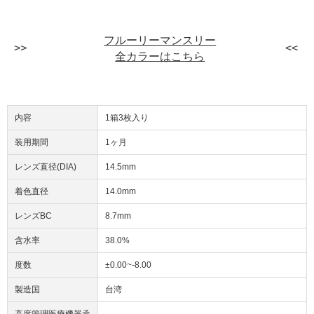
フルーリーマンスリー
全カラーはこちら
内容
1箱3枚入り
装用期間
1ヶ月
レンズ直径(DIA)
14.5mm
着色直径
14.0mm
レンズBC
8.7mm
含水率
38.0%
度数
±0.00~-8.00
製造国
台湾
高度管理医療機器承