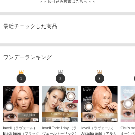
＞＞ 絞り込み検索はこちら ＜＜
最近チェックした商品
ワンデーランキング
1
2
3
loveil（ラヴェール）
loveil Toric 1day （ラ
loveil（ラヴェール）
Chu's
Black bijou（ブラック
ヴェールトーリック）
Arcadia gold（アルカ
ミー）ベ