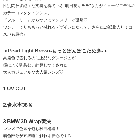
性別問わず絶大な支持を得ている"明日花キララ"さんがイメージモデルの
カラーコンタクトレンズ、
『フルーリー』からついにマンスリーが登場♡
ワンデーよりももっと盛れるデザインになって、さらに1箱3枚入りでコ
スパも最強♪
＜Pearl Light Brown-もっとぽんぽこたぬき-＞
⾼発色で盛れるのに上品なグレージュが
瞳によく馴染む。計算しつくされた
⼤⼈カジュアルな⼤⼈気レンズ♡
1.UV CUT
2.含水率38％
3.BMW 3D Wrap製法
レンズで色素を包む独自構造！
着色部分が直接瞳に触れず安心です♡