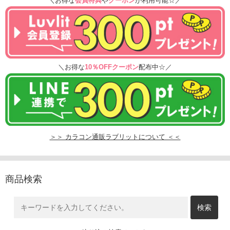
＼お得な
会員特典
や
クーポン
が利用可能☆／
＼お得な
10％OFFクーポン
配布中☆／
＞＞ カラコン通販ラブリットについて ＜＜
商品検索