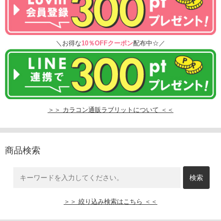
＼お得な
10％OFFクーポン
配布中☆／
＞＞ カラコン通販ラブリットについて ＜＜
商品検索
＞＞ 絞り込み検索はこちら ＜＜