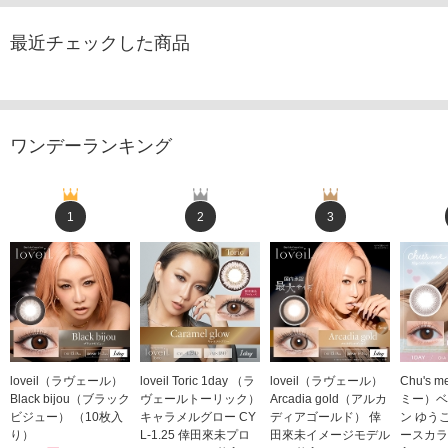
最近チェックした商品
ワンデーランキング
1
2
3
loveil（ラヴェール）
loveil Toric 1day （ラ
loveil（ラヴェール）
Chu's
Black bijou（ブラック
ヴェールトーリック）
Arcadia gold（アルカ
ミー）ベ
ビジュー） （10枚入
キャラメルグロー CY
ディアゴールド） 倖
ン ゆう
り）
L-1.25 倖田來未プロ
田來未イメージモデル
ースカラ