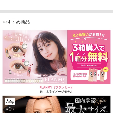
1,760円
デュース （10枚入
（10枚入り）
入り）
(税込)
り）
1,760円
1,705
(税込)
1,760円
(税込)
おすすめ商品
FLANMY（フランミー）
佐々木希イメージモデル