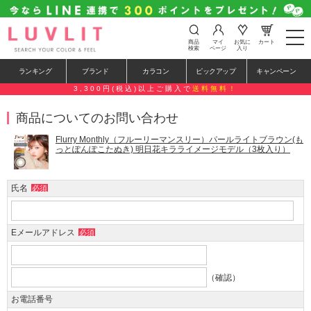
t
商品
マイ
お気に
カート
o
検索
ページ
入り
g
g
ランキング
ブランド
カラコン
ピックアップ
キャンペーン
l
e
3,300円(税込)以上ご購入で
送料無料！
n
a
商品についてのお問い合わせ
v
i
g
Flurry Monthly（フルーリーマンスリー）パールライトブラウン(も
a
っとぽんぽこたぬき) 明日花キラライメージモデル（3枚入り）
t
i
o
氏名
必須
n
Eメールアドレス
必須
（確認）
お電話番号