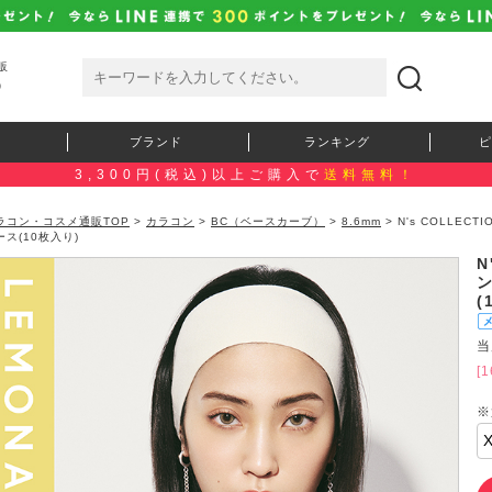
販
）
ブランド
ランキング
ピ
3,300円(税込)以上ご購入で
送料無料！
ラコン・コスメ通販TOP
>
カラコン
>
BC（ベースカーブ）
>
8.6mm
> N's COLLE
ース(10枚入り)
N
(
当
[