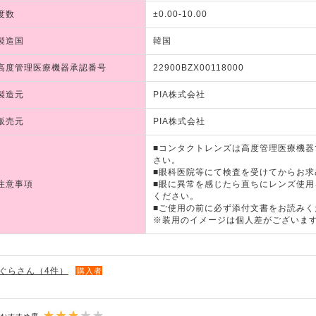
度数
±0.00-10.00
製造国
韓国
高度管理医療機器承認番号
22900BZX00118000
製造元
PIA株式会社
販売元
PIA株式会社
■コンタクトレンズは高度管理医療機
さい。
■眼科医院等にて検査を受けてからお求
注意事項
■眼に異常を感じたら直ちにレンズ使
ください。
■ご使用の前に必ず添付文書をお読みく
※装用のイメージは個人差がございま
ぐらさん（4件）
購入者