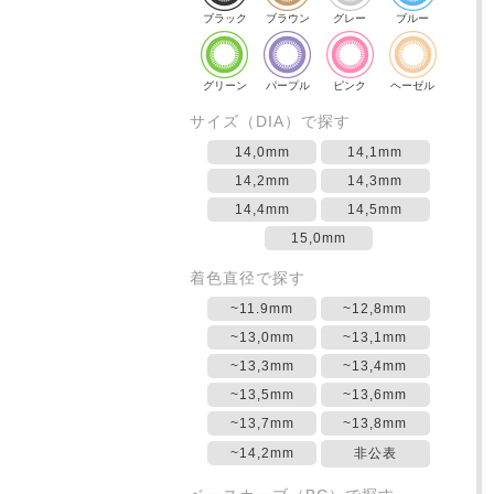
ブラック
ブラウン
グレー
ブルー
グリーン
パープル
ピンク
ヘーゼル
サイズ（DIA）で探す
14,0mm
14,1mm
14,2mm
14,3mm
14,4mm
14,5mm
15,0mm
着色直径で探す
~11.9mm
~12,8mm
~13,0mm
~13,1mm
~13,3mm
~13,4mm
~13,5mm
~13,6mm
~13,7mm
~13,8mm
~14,2mm
非公表