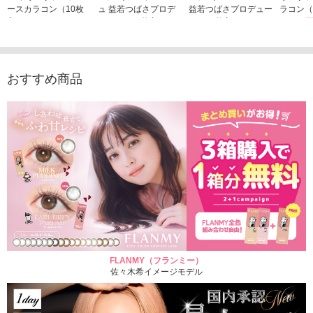
ースカラコン（10枚
ュ 益若つばさプロデ
益若つばさプロデュー
ラコン（
入り）
ュース（10枚入り）
ス（10枚入り）
1,705
1,705円
1,848円
1,848円
(税込)
(税込)
(税込)
おすすめ商品
FLANMY（フランミー）
佐々木希イメージモデル