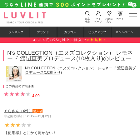
t
商品
マイ
お気に
カート
o
検索
ページ
入り
g
g
ランキング
ブランド
カラコン
ピックアップ
キャンペーン
l
e
3,300円(税込)以上ご購入で
送料無料！
n
a
N's COLLECTION（エヌズコレクション） レモネ
v
ード 渡辺直美プロデュース(10枚入り)のレビュー
i
g
a
N's COLLECTION（エヌズコレクション） レモネード 渡辺直美プ
t
ロデュース(10枚入り)
i
o
n
この商品の平均評価
4.00
ぐらさん（4件）
購入者
非公開 投稿日：2019年12月12日
【使用感】とにかく乾かない！