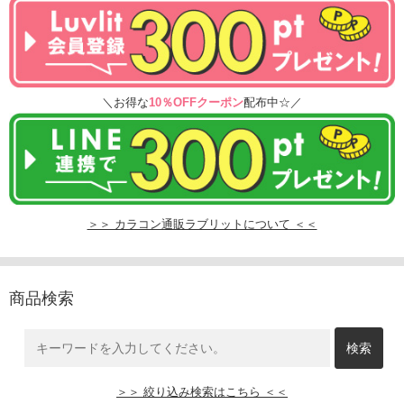
＼お得な
10％OFFクーポン
配布中☆／
＞＞ カラコン通販ラブリットについて ＜＜
商品検索
＞＞ 絞り込み検索はこちら ＜＜