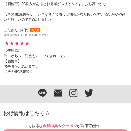
【価格帯】30枚入があるとお得感がありそうです、少し高いかな
【その他(感想等)】レンズが薄くて着け心地もかなり良いです、値段がやや高
いと感じたので星3にしました
ぼたさん（4件）
購入者
非公開 投稿日：2019年09月12日
【使用感】
潤いがあって発色もすっごくきれいです。
【価格帯】
お手頃かと思います。
【その他(感想等)】
お得情報はこちら☆
＼お得な
会員特典
や
クーポン
が利用可能☆／