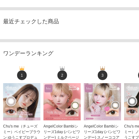
最近チェックした商品
ワンデーランキング
1
2
3
Chu's me（チューズ
AngelColor Bambiシ
AngelColor Bambiシ
Chu's
ミー）ベイビーブラウ
リーズ1day (バンビワ
リーズ1day (バンビワ
ミー）ノ
ン ゆうこすプロデュ
ンデー) ミルクベージ
ンデー) スノーココア
うこすプ