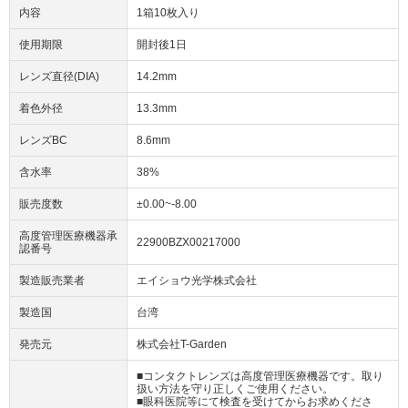
内容
1箱10枚入り
使用期限
開封後1日
レンズ直径(DIA)
14.2mm
着色外径
13.3mm
レンズBC
8.6mm
含水率
38%
販売度数
±0.00~-8.00
高度管理医療機器承
22900BZX00217000
認番号
製造販売業者
エイショウ光学株式会社
製造国
台湾
発売元
株式会社T-Garden
■コンタクトレンズは高度管理医療機器です。取り
扱い方法を守り正しくご使用ください。
■眼科医院等にて検査を受けてからお求めくださ