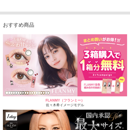
1,760円
デュース （10枚入
（10枚入り）
入り）
(税込)
り）
1,760円
1,705
(税込)
1,760円
(税込)
おすすめ商品
FLANMY（フランミー）
佐々木希イメージモデル