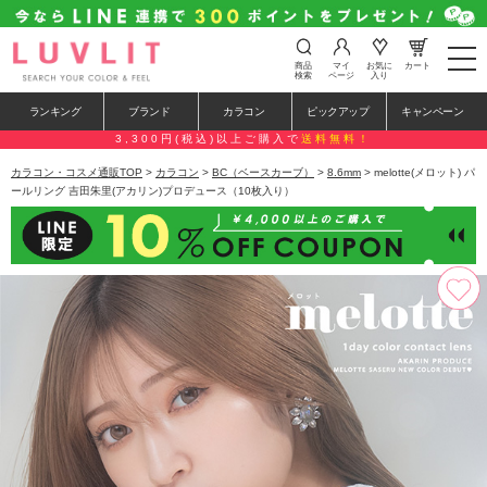
t
商品
マイ
お気に
カート
o
検索
ページ
入り
g
g
ランキング
ブランド
カラコン
ピックアップ
キャンペーン
l
e
3,300円(税込)以上ご購入で
送料無料！
n
a
カラコン・コスメ通販TOP
>
カラコン
>
BC（ベースカーブ）
>
8.6mm
> melotte(メロット) パ
v
ールリング 吉田朱里(アカリン)プロデュース（10枚入り）
i
g
a
t
i
o
n