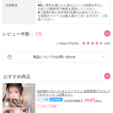
い。
注意事項
■眼に異常を感じたら直ちにレンズ使用を中止し、
お近くの眼科等で検査を受診してください。
■ご使用の前に必ず添付文書をお読みください。
※装用のイメージは個人差がございますので、ご注
意ください。
レビュー件数：
2件
この商品の平均評価：
4.50
商品についてのお問い合わせ
おすすめ商品
melotte(メロット) オンリーマイン 吉田朱里(アカリン)
プロデュース（10枚入り）
1,793円
当店特別価格
(税込)