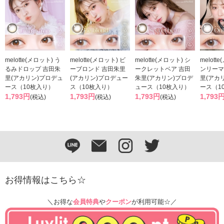
melotte(メロット) う
melotte(メロット) ビ
melotte(メロット) シ
melott
るみドロップ 吉田朱
ーブロンド 吉田朱里
ークレットベア 吉田
ンリーマ
里(アカリン)プロデュ
(アカリン)プロデュー
朱里(アカリン)プロデ
里(アカ
ース（10枚入り）
ス（10枚入り）
ュース（10枚入り）
ース（1
1,793円
1,793円
1,793円
1,793
(税込)
(税込)
(税込)
お得情報はこちら☆
＼お得な
会員特典
や
クーポン
が利用可能☆／