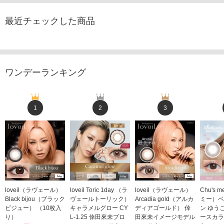
最近チェックした商品
ワンデーランキング
1
2
3
loveil（ラヴェール）
loveil Toric 1day （ラ
loveil（ラヴェール）
Chu's
Black bijou（ブラック
ヴェールトーリック）
Arcadia gold（アルカ
ミー）ベ
ビジュー） （10枚入
キャラメルグロー CY
ディアゴールド） 倖
ン ゆう
り）
L-1.25 倖田來未プロ
田來未イメージモデル
ースカラ