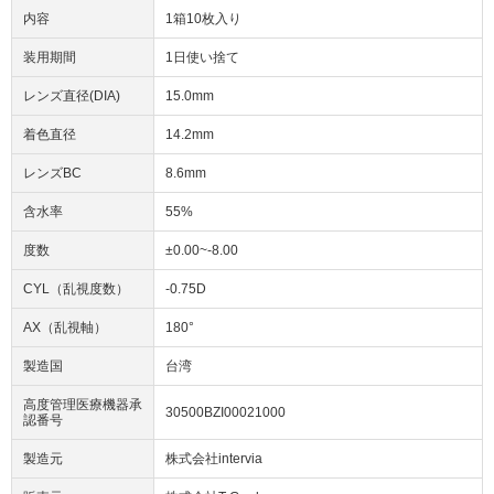
内容
1箱10枚入り
装用期間
1日使い捨て
レンズ直径(DIA)
15.0mm
着色直径
14.2mm
レンズBC
8.6mm
含水率
55%
度数
±0.00~-8.00
CYL（乱視度数）
-0.75D
AX（乱視軸）
180°
製造国
台湾
高度管理医療機器承
30500BZI00021000
認番号
製造元
株式会社intervia