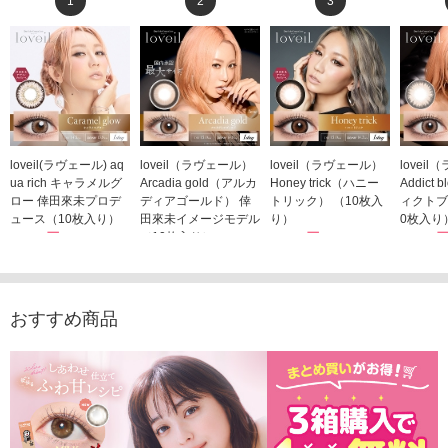
1
2
3
loveil(ラヴェール) aq
loveil（ラヴェール）
loveil（ラヴェール）
lovei
ua rich キャラメルグ
Arcadia gold（アルカ
Honey trick（ハニー
Addict
ロー 倖田來未プロデ
ディアゴールド） 倖
トリック） （10枚入
ィクトブ
ュース（10枚入り）
田來未イメージモデル
り）
0枚入り
1,760円
（10枚入り）
1,760円
1,760
(税込)
(税込)
1,760円
(税込)
おすすめ商品