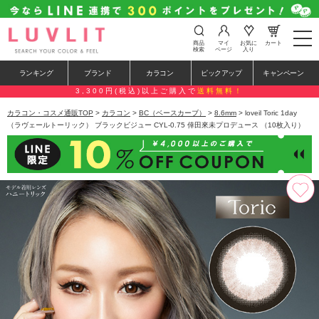
t
商品
マイ
お気に
カート
o
検索
ページ
入り
g
g
ランキング
ブランド
カラコン
ピックアップ
キャンペーン
l
e
3,300円(税込)以上ご購入で
送料無料！
n
a
カラコン・コスメ通販TOP
>
カラコン
>
BC（ベースカーブ）
>
8.6mm
> loveil Toric 1day
v
（ラヴェールトーリック） ブラックビジュー CYL-0.75 倖田來未プロデュース （10枚入り）
i
g
a
t
i
o
n