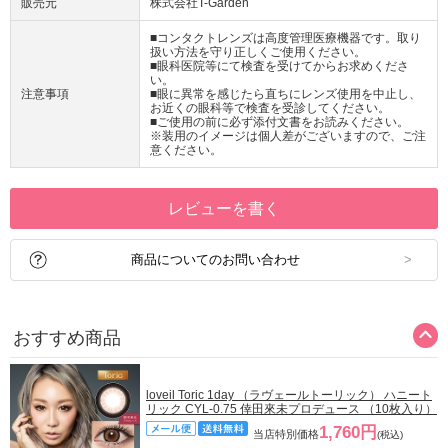
販売元
株式会社T-Garden
■コンタクトレンズは高度管理医療機器です。取り
扱い方法を守り正しくご使用ください。
■眼科医院等にて検査を受けてからお求めくださ
い。
注意事項
■眼に異常を感じたら直ちにレンズ使用を中止し、
お近くの眼科等で検査を受診してください。
■ご使用の前に必ず添付文書をお読みください。
※装用のイメージは個人差がございますので、ご注
意ください。
レビューを書く
商品についてのお問い合わせ
おすすめ商品
loveil Toric 1day （ラヴェールトーリック） ハニート
リック CYL-0.75 倖田來未プロデュース （10枚入り）
1,760円
当店特別価格
(税込)