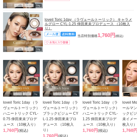
loveil Toric 1day （ラヴェールトーリック） キャラメ
ルグロー CYL-1.25 倖田來未プロデュース （10枚入
り）
1,760円
当店特別価格
(税込)
loveil Toric 1day （ラ
loveil Toric 1day （ラ
loveil Toric 1day （ラ
loveil 
ヴェールトーリック）
ヴェールトーリック）
ヴェールトーリック）
ールマン
ハニートリック CYL-
ブラックビジュー CY
ハニートリック CYL-
ックビジ
0.75 倖田來未プロデ
L-1.25 倖田來未プロ
1.25 倖田來未プロデ
未イメー
ュース （10枚入り）
デュース （10枚入
ュース （10枚入り）
枚入り）
1,760円
り）
1,760円
1,760
(税込)
(税込)
1,760円
(税込)