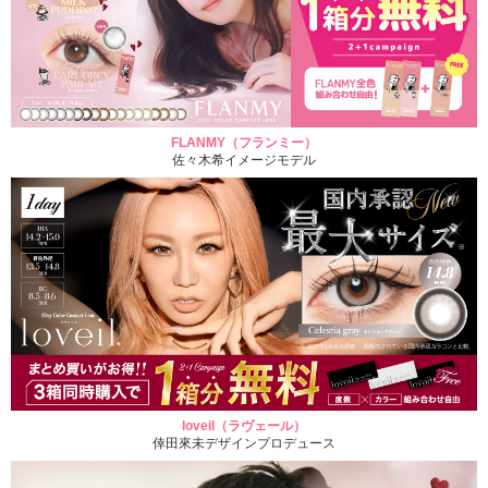
FLANMY（フランミー）
佐々木希イメージモデル
loveil（ラヴェール）
倖田來未デザインプロデュース