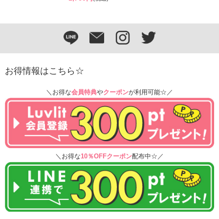
お得情報はこちら☆
＼お得な
会員特典
や
クーポン
が利用可能☆／
＼お得な
10％OFFクーポン
配布中☆／