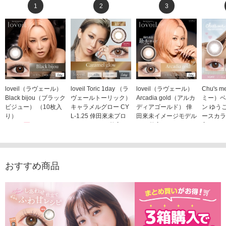
1
2
3
loveil（ラヴェール）
loveil Toric 1day （ラ
loveil（ラヴェール）
Chu's
Black bijou（ブラック
ヴェールトーリック）
Arcadia gold（アルカ
ミー）ベ
ビジュー） （10枚入
キャラメルグロー CY
ディアゴールド） 倖
ン ゆう
り）
L-1.25 倖田來未プロ
田來未イメージモデル
ースカラ
1,760円
デュース （10枚入
（10枚入り）
入り）
(税込)
り）
1,760円
1,705
(税込)
1,760円
(税込)
おすすめ商品