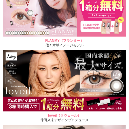
FLANMY（フランミー）
佐々木希イメージモデル
loveil（ラヴェール）
倖田來未デザインプロデュース