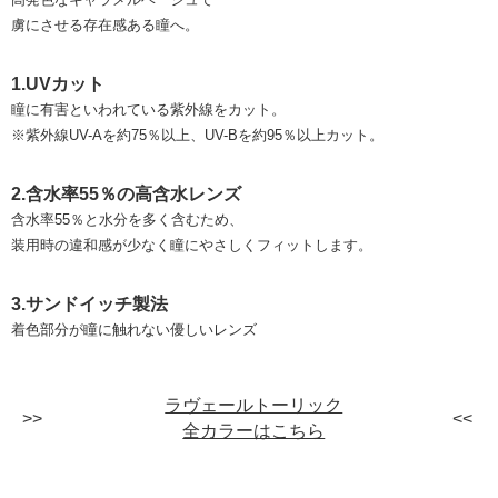
虜にさせる存在感ある瞳へ。
1.UVカット
瞳に有害といわれている紫外線をカット。
※紫外線UV-Aを約75％以上、UV-Bを約95％以上カット。
2.含水率55％の高含水レンズ
含水率55％と水分を多く含むため、
装用時の違和感が少なく瞳にやさしくフィットします。
3.サンドイッチ製法
着色部分が瞳に触れない優しいレンズ
ラヴェールトーリック
全カラーはこちら