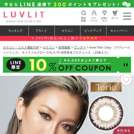
t
商品
マイ
お気に
カート
o
検索
ページ
入り
g
g
ランキング
ブランド
カラコン
ピックアップ
キャンペーン
l
e
3,300円(税込)以上ご購入で
送料無料！
n
a
カラコン・コスメ通販TOP
>
カラコン
>
使用期限
>
ワンデー
> loveil Toric 1day （ラヴェール
v
トーリック） キャラメルグロー CYL-0.75 倖田來未プロデュース （10枚入り）
i
g
a
t
i
o
n