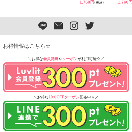
1,760円
1,760
(税込)
お得情報はこちら☆
＼お得な
会員特典
や
クーポン
が利用可能☆／
＼お得な
10％OFFクーポン
配布中☆／