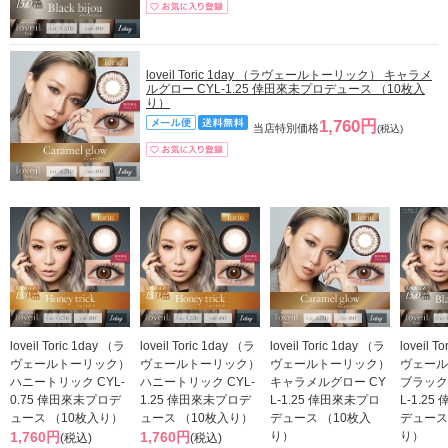
loveil Toric 1day （ラヴェールトーリック） キャラメ
ルグロー CYL-1.25 倖田來未プロデュース （10枚入
り）
1,760円
当店特別価格
(税込)
loveil Toric 1day （ラ
loveil Toric 1day （ラ
loveil Toric 1day （ラ
loveil T
ヴェールトーリック）
ヴェールトーリック）
ヴェールトーリック）
ヴェール
ハニートリック CYL-
ハニートリック CYL-
キャラメルグロー CY
ブラック
0.75 倖田來未プロデ
1.25 倖田來未プロデ
L-1.25 倖田來未プロ
L-1.2
ュース （10枚入り）
ュース （10枚入り）
デュース （10枚入
デュース
1,760円
1,760円
り）
り）
(税込)
(税込)