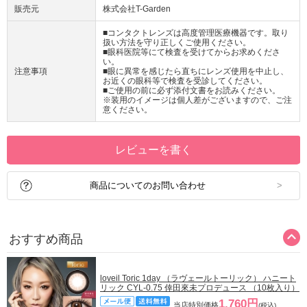
販売元
株式会社T-Garden
■コンタクトレンズは高度管理医療機器です。取り
扱い方法を守り正しくご使用ください。
■眼科医院等にて検査を受けてからお求めくださ
い。
注意事項
■眼に異常を感じたら直ちにレンズ使用を中止し、
お近くの眼科等で検査を受診してください。
■ご使用の前に必ず添付文書をお読みください。
※装用のイメージは個人差がございますので、ご注
意ください。
レビューを書く
商品についてのお問い合わせ
おすすめ商品
loveil Toric 1day （ラヴェールトーリック） ハニート
リック CYL-0.75 倖田來未プロデュース （10枚入り）
1,760円
当店特別価格
(税込)