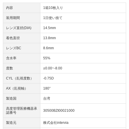
内容
1箱10枚入り
装用期間
1日使い捨て
レンズ直径(DIA)
14.5mm
着色直径
13.8mm
レンズBC
8.6mm
含水率
55%
度数
±0.00~-8.00
CYL（乱視度数）
-0.75D
AX（乱視軸）
180°
製造国
台湾
高度管理医療機器承
30500BZI00021000
認番号
製造元
株式会社intervia