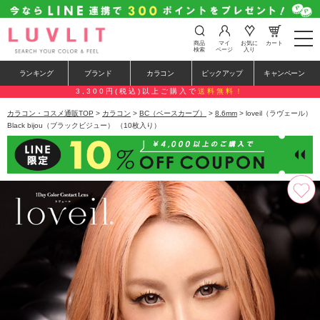
t
商品
マイ
お気に
カート
o
検索
ページ
入り
g
g
ランキング
ブランド
カラコン
ピックアップ
キャンペーン
l
e
3,300円(税込)以上ご購入で
送料無料！
n
a
カラコン・コスメ通販TOP
>
カラコン
>
BC（ベースカーブ）
>
8.6mm
> loveil（ラヴェール）
v
Black bijou（ブラックビジュー） （10枚入り）
i
g
a
t
i
o
n