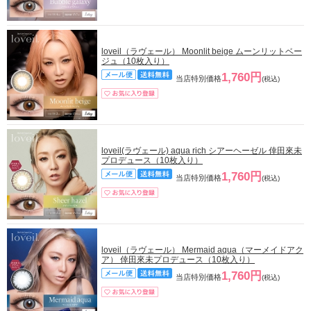
loveil（ラヴェール） Moonlit beige ムーンリットベー
ジュ（10枚入り）
1,760円
当店特別価格
(税込)
loveil(ラヴェール) aqua rich シアーヘーゼル 倖田來未
プロデュース（10枚入り）
1,760円
当店特別価格
(税込)
loveil（ラヴェール） Mermaid aqua（マーメイドアク
ア） 倖田來未プロデュース（10枚入り）
1,760円
当店特別価格
(税込)