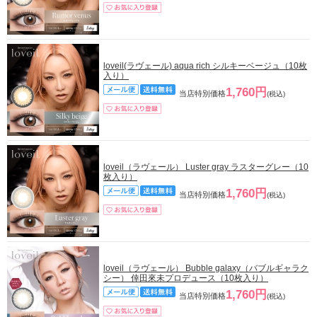
loveil(ラヴェール) aqua rich シルキーベージュ（10枚
入り）
1,760円
当店特別価格
(税込)
loveil（ラヴェール） Luster gray ラスターグレー（10
枚入り）
1,760円
当店特別価格
(税込)
loveil（ラヴェール） Bubble galaxy（バブルギャラク
シー） 倖田來未プロデュース（10枚入り）
1,760円
当店特別価格
(税込)