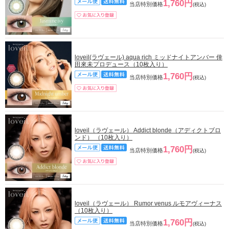
1,760円
当店特別価格
(税込)
loveil(ラヴェール) aqua rich ミッドナイトアンバー 倖
田來未プロデュース（10枚入り）
1,760円
当店特別価格
(税込)
loveil（ラヴェール） Addict blonde（アディクトブロ
ンド） （10枚入り）
1,760円
当店特別価格
(税込)
loveil（ラヴェール） Rumor venus ルモアヴィーナス
（10枚入り）
1,760円
当店特別価格
(税込)