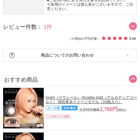
■ご使用の前に必ず添付文書をお読みください。
※装用のイメージは個人差がございますので、ご注
意ください。
レビュー件数：
1件
この商品の平均評価：
5.00
商品についてのお問い合わせ
おすすめ商品
loveil（ラヴェール） Arcadia gold（アルカディアゴー
ルド） 倖田來未イメージモデル（10枚入り）
1,760円
当店特別価格
(税込)