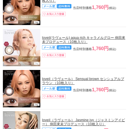
枚入り）
1,760円
当店特別価格
(税込)
loveil(ラヴェール) aqua rich キャラメルグロー 倖田來
未プロデュース（10枚入り）
1,760円
当店特別価格
(税込)
loveil（ラヴェール） Sensual brown センシュアルブ
ラウン （10枚入り）
1,760円
当店特別価格
(税込)
loveil（ラヴェール） Jasmine ivy（ジャスミンアイビ
ー） 倖田來未プロデュース（10枚入り）