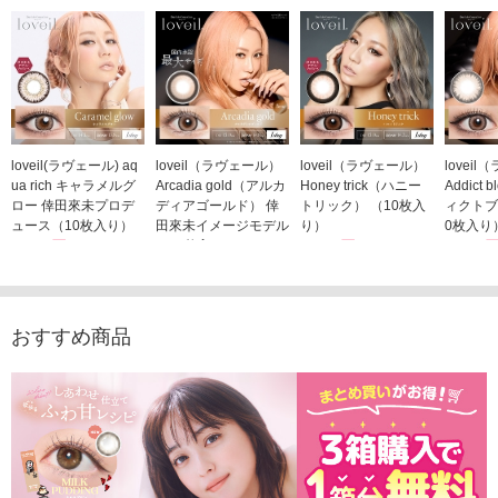
loveil(ラヴェール) aq
loveil（ラヴェール）
loveil（ラヴェール）
lovei
ua rich キャラメルグ
Arcadia gold（アルカ
Honey trick（ハニー
Addict
ロー 倖田來未プロデ
ディアゴールド） 倖
トリック） （10枚入
ィクトブ
ュース（10枚入り）
田來未イメージモデル
り）
0枚入り
1,760円
（10枚入り）
1,760円
1,760
(税込)
(税込)
1,760円
(税込)
おすすめ商品