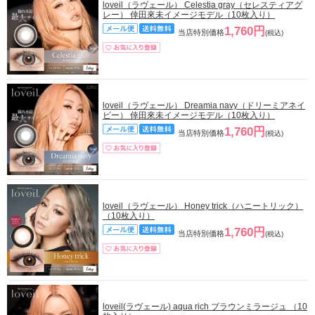
loveil（ラヴェール） Celestia gray（セレスティアグ
レー） 倖田來未イメージモデル（10枚入り）
1,760円
当店特別価格
(税込)
loveil（ラヴェール） Dreamia navy（ドリーミアネイ
ビー） 倖田來未イメージモデル（10枚入り）
1,760円
当店特別価格
(税込)
loveil（ラヴェール） Honey trick（ハニートリック）
（10枚入り）
1,760円
当店特別価格
(税込)
loveil(ラヴェール) aqua rich ブラウンミラージュ （10