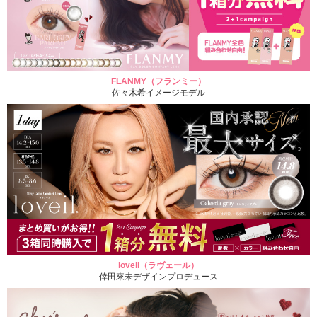
FLANMY（フランミー）
佐々木希イメージモデル
loveil（ラヴェール）
倖田來未デザインプロデュース