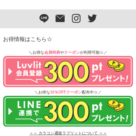
お得情報はこちら☆
＼お得な
会員特典
や
クーポン
が利用可能☆／
＼お得な
10％OFFクーポン
配布中☆／
＞＞ カラコン通販ラブリットについて ＜＜