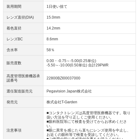
装用期間
1日使い捨て
レンズ直径(DIA)
15.0mm
着色直径
14.2mm
レンズBC
8.6mm
含水率
58％
0.00・-0.75～-5.00(0.25単位)
販売度数
-5.50～-10.00(0.50単位) 合計29PWR
高度管理医療機器承
22800BZI00037000
認番号
選任製造販売元
Pegavision Japan株式会社
発売元
株式会社T-Garden
■コンタクトレンズは高度管理医療機器です。取り
扱い方法を守り正しくご使用ください。
■眼科医院等にて検査を受けてからお求めくださ
い。
注意事項
■眼に異常を感じたら直ちにレンズ使用を中止し、
お近くの眼科等で検査を受診してください。