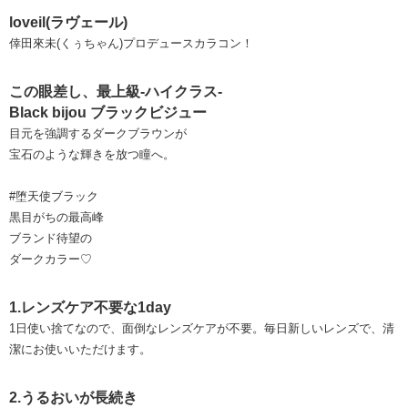
loveil(ラヴェール)
倖田來未(くぅちゃん)プロデュースカラコン！
この眼差し、最上級-ハイクラス-
Black bijou ブラックビジュー
目元を強調するダークブラウンが
宝石のような輝きを放つ瞳へ。
#堕天使ブラック
黒目がちの最高峰
ブランド待望の
ダークカラー♡
1.レンズケア不要な1day
1日使い捨てなので、面倒なレンズケアが不要。毎日新しいレンズで、清
潔にお使いいただけます。
2.うるおいが長続き