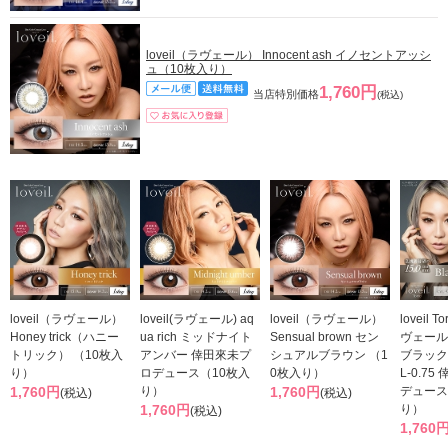
loveil（ラヴェール） Innocent ash イノセントアッシ
ュ（10枚入り）
1,760円
当店特別価格
(税込)
loveil（ラヴェール）
loveil(ラヴェール) aq
loveil（ラヴェール）
loveil T
Honey trick（ハニー
ua rich ミッドナイト
Sensual brown セン
ヴェール
トリック） （10枚入
アンバー 倖田來未プ
シュアルブラウン （1
ブラック
り）
ロデュース（10枚入
0枚入り）
L-0.7
1,760円
り）
1,760円
デュース
(税込)
(税込)
1,760円
り）
(税込)
1,760