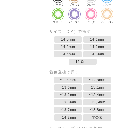
ブラック
ブラウン
グレー
ブルー
グリーン
パープル
ピンク
ヘーゼル
サイズ（DIA）で探す
14,0mm
14,1mm
14,2mm
14,3mm
14,4mm
14,5mm
15,0mm
着色直径で探す
~11.9mm
~12,8mm
~13,0mm
~13,1mm
~13,3mm
~13,4mm
~13,5mm
~13,6mm
~13,7mm
~13,8mm
~14,2mm
非公表