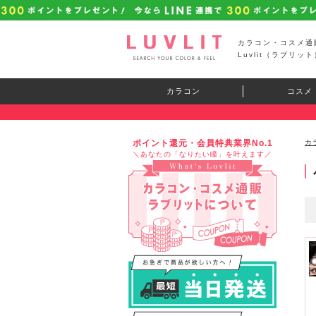
カラコン・コスメ通
Luvlit（ラブリット
カラコン
コスメ
ポイント還元・会員特典業界No.1
カ
＼あなたの「なりたい瞳」を叶えます／