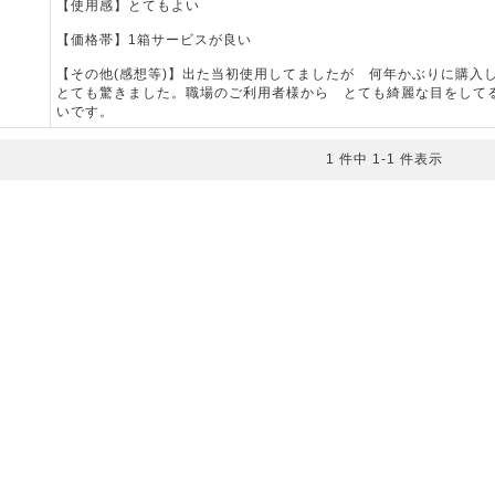
【使用感】とてもよい
【価格帯】1箱サービスが良い
【その他(感想等)】出た当初使用してましたが 何年かぶりに購
とても驚きました。職場のご利用者様から とても綺麗な目をして
いです。
1 件中 1-1 件表示