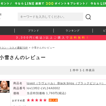
販
）
ブランド
ランキング
ピ
3,300円(税込)以上ご購入で
送料無料！
ラコン・コスメ通販TOP
> 小雪さんのレビュー
小雪さんのレビュー
1 件中 1-1 件表示
商品名
loveil（ラヴェール） Black bijou（ブラックビジュー
商品番号
lov13f02-LVL24A0002
価格
当店特別価格 1,760円
(税込)
購入者
おすすめ度