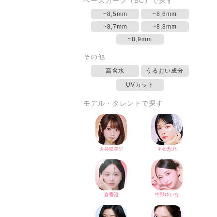
ベースカーブ（BC）で探す
~8,5mm
~8,6mm
~8,7mm
~8,8mm
~8,9mm
その他
高含水
うるおい成分
UVカット
モデル・タレントで探す