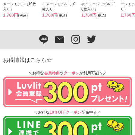
メージモデル（10枚
イメージモデル（10
衣イメージモデル（1
ージモデ
入り）
枚入り）
0枚入り）
り）
1,760円
1,760円
1,760円
1,760
(税込)
(税込)
(税込)
お得情報はこちら☆
＼お得な
会員特典
や
クーポン
が利用可能☆／
＼お得な
10％OFFクーポン
配布中☆／