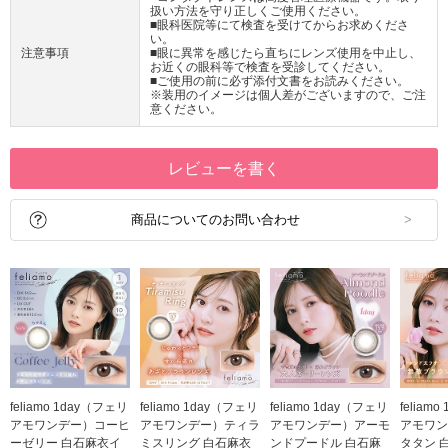
扱い方法を守り正しくご使用ください。
■眼科医院等にて検査を受けてからお求めくださ
い。
注意事項
■眼に異常を感じたら直ちにレンズ使用を中止し、
お近くの眼科等で検査を受診してください。
■ご使用の前に必ず添付文書をお読みください。
※装用のイメージは個人差がございますので、ご注
意ください。
レビューを書く
商品についてのお問い合わせ
feliamo 1day（フェリ
feliamo 1day（フェリ
feliamo 1day（フェリ
feliam
アモワンデー）コーヒ
アモワンデー）ティラ
アモワンデー）アーモ
アモワン
ーゼリー 白石麻衣イ
ミスリング 白石麻衣
ンドプードル 白石麻
タタン 