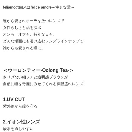
feliamoの由来はfelice amore～幸せな愛～
瞳から愛されオーラを放つレンズで
女性らしさと品を演出
オンも、オフも、特別な日も。
どんな場面にも溶け込むレンズラインナップで
誰からも愛される瞳に。
＜ウーロンティー-Oolong Tea-＞
さりげない細フチと透明感ブラウンが
自然に瞳を奇麗にみせてくれる裸眼盛れレンズ
1.UV CUT
紫外線から瞳を守る
2.イオン性レンズ
酸素を通しやすい