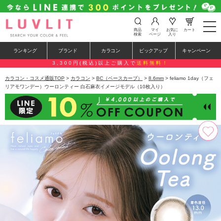
t
商品
マイ
お気に
カート
o
検索
ページ
入り
g
g
ランキング
ブランド
カラコン
ピックアップ
キャンペーン
l
e
3,300円(税込)以上ご購入で
送料無料！
n
a
カラコン・コスメ通販TOP
>
カラコン
>
BC（ベースカーブ）
>
8.6mm
> feliamo 1day（フェ
v
リアモワンデー）ウーロンティー 白石麻衣イメージモデル（10枚入り）
i
g
a
t
i
o
n