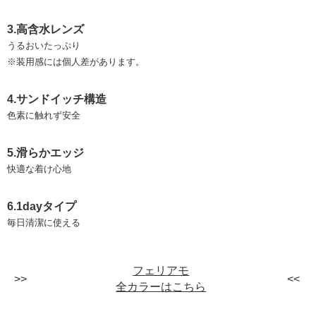
3.高含水レンズ
うるおいたっぷり
※装用感には個人差があります。
4.サンドイッチ構造
色素に触れず安全
5.滑らかエッジ
快適な着け心地
6.1dayタイプ
毎日清潔に使える
フェリアモ
全カラーはこちら