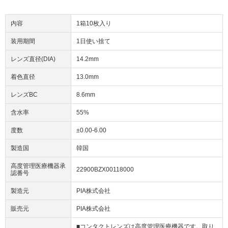
内容
1箱10枚入り
装用期間
1日使い捨て
レンズ直径(DIA)
14.2mm
着色直径
13.0mm
レンズBC
8.6mm
含水率
55%
度数
±0.00-6.00
製造国
韓国
高度管理医療機器承
22900BZX00118000
認番号
製造元
PIA株式会社
販売元
PIA株式会社
■コンタクトレンズは高度管理医療機器です。取り