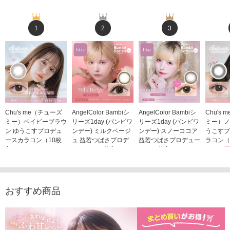
1
2
3
Chu's me（チューズ
AngelColor Bambiシ
AngelColor Bambiシ
Chu's
ミー）ベイビーブラウ
リーズ1day (バンビワ
リーズ1day (バンビワ
ミー）ノ
ン ゆうこすプロデュ
ンデー) ミルクベージ
ンデー) スノーココア
うこすプ
ースカラコン（10枚
ュ 益若つばさプロデ
益若つばさプロデュー
ラコン（
入り）
ュース（10枚入り）
ス（10枚入り）
1,705
1,705円
1,848円
1,848円
(税込)
(税込)
(税込)
おすすめ商品