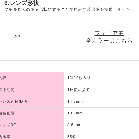
6.レンズ形状
フチを丸みのある形状にすることで自然な装用感を実現しました。
フェリアモ
全カラーはこちら
内容
1箱10枚入り
装用期間
1日使い捨て
レンズ直径(DIA)
14.5mm
着色直径
13.5mm
レンズBC
8.6mm
含水率
55%