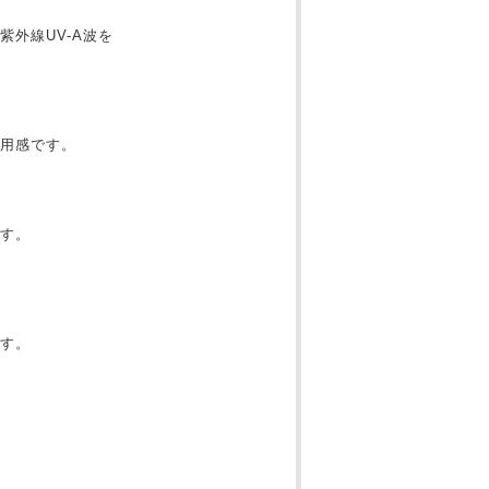
外線UV-A波を
用感です。
す。
す。