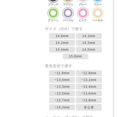
ブラック
ブラウン
グレー
ブルー
グリーン
パープル
ピンク
ヘーゼル
サイズ（DIA）で探す
14,0mm
14,1mm
14,2mm
14,3mm
14,4mm
14,5mm
15,0mm
着色直径で探す
~11.9mm
~12,8mm
~13,0mm
~13,1mm
~13,3mm
~13,4mm
~13,5mm
~13,6mm
~13,7mm
~13,8mm
~14,2mm
非公表