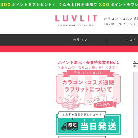
カラコン・コスメ通
Luvlit（ラブリット
カラコン
コスメ
ポイント還元・会員特典業界No.1
カ
デ
＼あなたの「なりたい瞳」を叶えます／