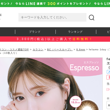
販
）
ブランド
ランキング
ピ
3,300円(税込)以上ご購入で
送料無料！
ラコン・コスメ通販TOP
>
カラコン
>
BC（ベースカーブ）
>
8.6mm
> feliamo 1
ル（10枚入り）
f
当
[