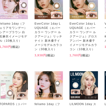
feliamo 1day（フ
EverColor 1day L
EverColor 1day L
ェリアモワンデー）
UQUAGE（エバー
UQUAGE（エバー
シアーブラウン 白
カラー ワンデー ル
カラー ワンデー ル
石麻衣イメージモデ
クアージュ）リッチ
クアージュ）グロス
ル（10枚入り）
ナイト 新木優子イ
アンバー 新木優子
メージモデルカラコ
イメージモデルカラ
1,760円
(税込)
ン（30枚入り）
コン（10枚入り）
3,938円
(税込)
1,760円
(税込)
TOPARDS（トパー
feliamo 1day（フ
LILMOON 1day ス