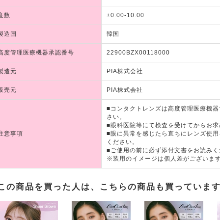
度数
±0.00-10.00
製造国
韓国
高度管理医療機器承認番号
22900BZX00118000
製造元
PIA株式会社
販売元
PIA株式会社
■コンタクトレンズは高度管理医療機
さい。
■眼科医院等にて検査を受けてからお求
注意事項
■眼に異常を感じたら直ちにレンズ使
ください。
■ご使用の前に必ず添付文書をお読みく
※装用のイメージは個人差がございま
この商品を買った人は、こちらの商品も買っていま