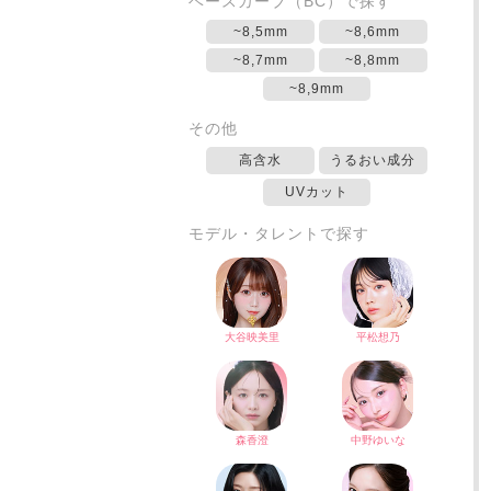
ベースカーブ（BC）で探す
~8,5mm
~8,6mm
~8,7mm
~8,8mm
~8,9mm
その他
高含水
うるおい成分
UVカット
モデル・タレントで探す