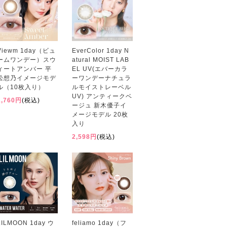
Viewm 1day（ビュ
EverColor 1day N
ームワンデー）スウ
atural MOIST LAB
ィートアンバー 平
EL UV(エバーカラ
松想乃イメージモデ
ーワンデーナチュラ
ル（10枚入り）
ルモイストレーベル
UV) アンティークベ
1,760円
(税込)
ージュ 新木優子イ
メージモデル 20枚
入り
2,598円
(税込)
LILMOON 1day ウ
feliamo 1day（フ