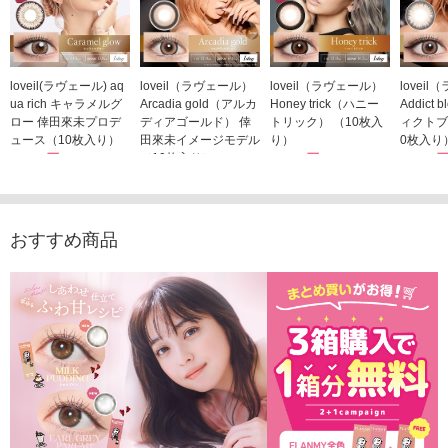
loveil(ラヴェール) aq
loveil（ラヴェール）
loveil（ラヴェール）
lovei
ua rich キャラメルグ
Arcadia gold（アルカ
Honey trick（ハニー
Addict
ロー 倖田來未プロデ
ディアゴールド） 倖
トリック） （10枚入
ィクトブ
ュース（10枚入り）
田來未イメージモデル
り）
0枚入り
1,760円
（10枚入り）
1,760円
1,760
(税込)
(税込)
1,760円
(税込)
おすすめ商品