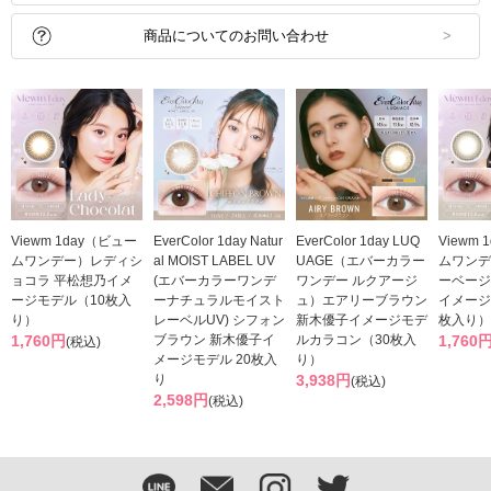
商品についてのお問い合わせ
Viewm 1day（ビュー
EverColor 1day Natur
EverColor 1day LUQ
Viewm
ムワンデー）レディシ
al MOIST LABEL UV
UAGE（エバーカラー
ムワンデ
ョコラ 平松想乃イメ
(エバーカラーワンデ
ワンデー ルクアージ
ーベージ
ージモデル（10枚入
ーナチュラルモイスト
ュ）エアリーブラウン
イメージ
り）
レーベルUV) シフォン
新木優子イメージモデ
枚入り）
1,760円
ブラウン 新木優子イ
ルカラコン（30枚入
1,760
(税込)
メージモデル 20枚入
り）
り
3,938円
(税込)
2,598円
(税込)