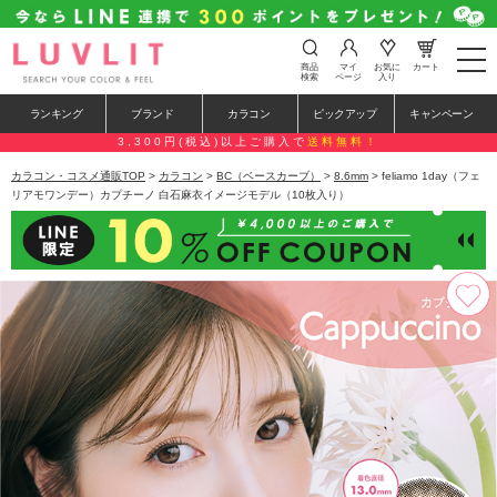
t
商品
マイ
お気に
カート
o
検索
ページ
入り
g
g
ランキング
ブランド
カラコン
ピックアップ
キャンペーン
l
e
3,300円(税込)以上ご購入で
送料無料！
n
a
カラコン・コスメ通販TOP
>
カラコン
>
BC（ベースカーブ）
>
8.6mm
> feliamo 1day（フェ
v
リアモワンデー）カプチーノ 白石麻衣イメージモデル（10枚入り）
i
g
a
t
i
o
n