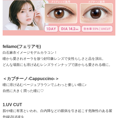
feliamo(フェリアモ)
白石麻衣イメージモデルカラコン！
瞳から愛されオーラを放つ好印象レンズで女性らしさと品を演出。
どんな場面にも溶け込むレンズラインナップで誰からも愛される瞳に。
＜カプチーノ-Cappuccino-＞
瞳に溶け込むベージュブラウンでふわっと優しい瞳に♪
自然に大きく潤った瞳に♡
1.UV CUT
肌や瞳に有害といわれ、白内障などの眼病を引き起こす危険性のある紫
外線UV-A波を