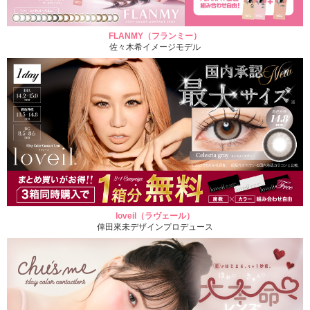
FLANMY（フランミー）
佐々木希イメージモデル
loveil（ラヴェール）
倖田來未デザインプロデュース