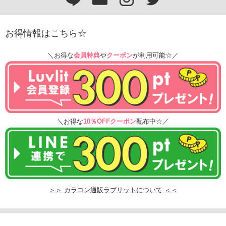
お得情報はこちら☆
＼お得な
会員特典
や
クーポン
が利用可能☆／
＼お得な
10％OFFクーポン
配布中☆／
＞＞ カラコン通販ラブリットについて ＜＜