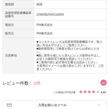
製造国
韓国
高度管理医療機器承
22900BZX00118000
認番号
製造元
PIA株式会社
販売元
PIA株式会社
■コンタクトレンズは高度管理医療機器です。取り
扱い方法を守り正しくご使用ください。
■眼科医院等にて検査を受けてからお求めくださ
い。
注意事項
■眼に異常を感じたら直ちにレンズ使用を中止し、
お近くの眼科等で検査を受診してください。
■ご使用の前に必ず添付文書をお読みください。
※装用のイメージは個人差がございますので、ご注
意ください。
レビュー件数：
1件
この商品の平均評価：
4.00
入荷お知らせメール