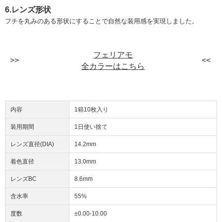
6.レンズ形状
フチを丸みのある形状にすることで自然な装用感を実現しました。
フェリアモ
全カラーはこちら
内容
1箱10枚入り
装用期間
1日使い捨て
レンズ直径(DIA)
14.2mm
着色直径
13.0mm
レンズBC
8.6mm
含水率
55%
度数
±0.00-10.00