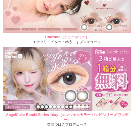
Chu'sme（チューズミー）
モテクリエイター・ゆうこすプロデュース
AngelColor Bambi Series 1day（エンジェルカラー バンビシリーズ ワンデ
ー）
益若つばさプロデュース