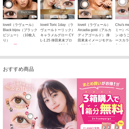
loveil（ラヴェール）
loveil Toric 1day （ラ
loveil（ラヴェール）
Chu's
Black bijou（ブラック
ヴェールトーリック）
Arcadia gold（アルカ
ミー）ベ
ビジュー） （10枚入
キャラメルグロー CY
ディアゴールド） 倖
ン ゆう
り）
L-1.25 倖田來未プロ
田來未イメージモデル
ースカラ
1,760円
デュース （10枚入
（10枚入り）
入り）
(税込)
り）
1,760円
1,705
(税込)
1,760円
(税込)
おすすめ商品