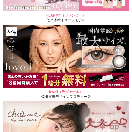
FLANMY（フランミー）
佐々木希イメージモデル
loveil（ラヴェール）
倖田來未デザインプロデュース