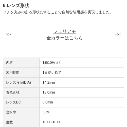
6.レンズ形状
フチを丸みのある形状にすることで自然な装用感を実現しました。
フェリアモ
全カラーはこちら
内容
1箱10枚入り
装用期間
1日使い捨て
レンズ直径(DIA)
14.2mm
着色直径
13.0mm
レンズBC
8.6mm
含水率
55%
度数
±0.00-10.00