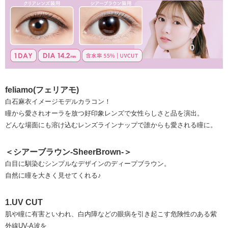
feliamo(フェリアモ)
白石麻衣イメージモデルカラコン！
瞳から愛されオーラを放つ好印象レンズで女性らしさと品を演出。
どんな場面にも溶け込むレンズラインナップで誰からも愛される瞳に。
＜シアーブラウン-SheerBrown-＞
白目に馴染むシンプルなデザインのディープブラウン。
自然に瞳を大きく見せてくれる♪
1.UV CUT
肌や瞳に有害といわれ、白内障などの眼病を引き起こす危険性のある紫
外線UV-A波を