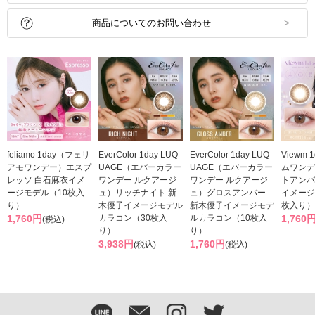
商品についてのお問い合わせ
feliamo 1day（フェリ
EverColor 1day LUQ
EverColor 1day LUQ
Viewm
アモワンデー）エスプ
UAGE（エバーカラー
UAGE（エバーカラー
ムワンデ
レッソ 白石麻衣イメ
ワンデー ルクアージ
ワンデー ルクアージ
トアンバ
ージモデル（10枚入
ュ）リッチナイト 新
ュ）グロスアンバー
イメージ
り）
木優子イメージモデル
新木優子イメージモデ
枚入り）
1,760円
カラコン（30枚入
ルカラコン（10枚入
1,760
(税込)
り）
り）
3,938円
1,760円
(税込)
(税込)