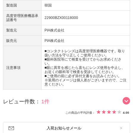
製造国
韓国
高度管理医療機器承
22900BZX00118000
認番号
製造元
PIA株式会社
販売元
PIA株式会社
■コンタクトレンズは高度管理医療機器です。取り
扱い方法を守り正しくご使用ください。
■眼科医院等にて検査を受けてからお求めくださ
い。
注意事項
■眼に異常を感じたら直ちにレンズ使用を中止し、
お近くの眼科等で検査を受診してください。
■ご使用の前に必ず添付文書をお読みください。
※装用のイメージは個人差がございますので、ご注
意ください。
レビュー件数：
1件
この商品の平均評価：
4.00
入荷お知らせメール