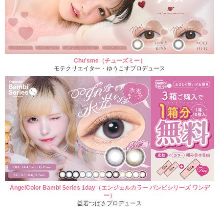
Chu'sme（チューズミー）
モテクリエイター・ゆうこすプロデュース
AngelColor Bambi Series 1day（エンジェルカラー バンビシリーズ ワンデ
ー）
益若つばさプロデュース