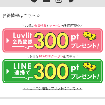
お得情報はこちら☆
＼お得な
会員特典
や
クーポン
が利用可能☆／
＼お得な
10％OFFクーポン
配布中☆／
＞＞ カラコン通販ラブリットについて ＜＜