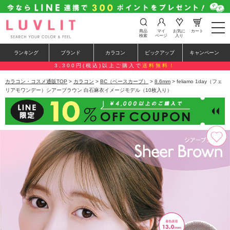
t
商品
マイ
お気に
カート
o
検索
ページ
入り
g
g
ランキング
ブランド
カラコン
ピックアップ
キャンペーン
l
e
3,300円(税込)以上ご購入で
送料無料！
n
a
カラコン・コスメ通販TOP
>
カラコン
>
BC（ベースカーブ）
>
8.6mm
> feliamo 1day（フェ
v
リアモワンデー）シアーブラウン 白石麻衣イメージモデル（10枚入り）
i
g
a
t
i
o
n