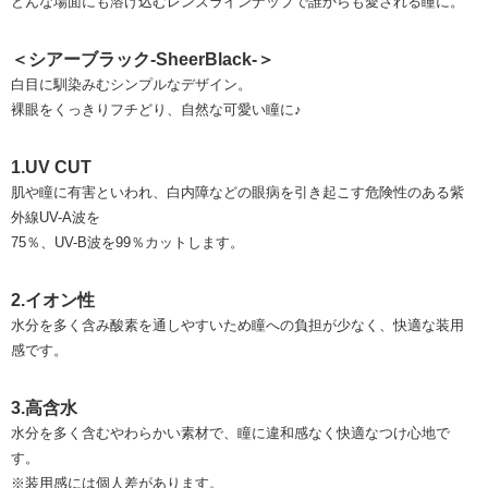
どんな場面にも溶け込むレンズラインナップで誰からも愛される瞳に。
＜シアーブラック-SheerBlack-＞
白目に馴染みむシンプルなデザイン。
裸眼をくっきりフチどり、自然な可愛い瞳に♪
1.UV CUT
肌や瞳に有害といわれ、白内障などの眼病を引き起こす危険性のある紫
外線UV-A波を
75％、UV-B波を99％カットします。
2.イオン性
水分を多く含み酸素を通しやすいため瞳への負担が少なく、快適な装用
感です。
3.高含水
水分を多く含むやわらかい素材で、瞳に違和感なく快適なつけ心地で
す。
※装用感には個人差があります。