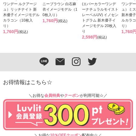
ワンデー ルクアージ
ニーブラウン 白石麻
(エバーカラーワンデ
ワンデー
ュ）リッチナイト 新
衣イメージモデル（1
ーナチュラルモイスト
ュ）ミス
木優子イメージモデル
0枚入り）
レーベルUV) イノセン
新木優子
カラコン（10枚入
1,760円
トグラム 新木優子イ
ルカラコ
(税込)
り）
メージモデル 20枚入
り）
1,760円
り
1,760
(税込)
2,598円
(税込)
お得情報はこちら☆
＼お得な
会員特典
や
クーポン
が利用可能☆／
＼お得な
10％OFFクーポン
配布中☆／