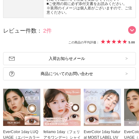
■ご使用の前に必ず添付文書をお読みください。
※装用のイメージは個人差がございますので、ご注
意ください。
レビュー件数：
2件
この商品の平均評価：
5.00
入荷お知らせメール
商品についてのお問い合わせ
EverColor 1day LUQ
feliamo 1day（フェリ
EverColor 1day Natur
EverCol
UAGE（エバーカラー
アモワンデー）シャイ
al MOIST LABEL UV
UAGE