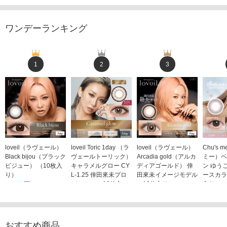
ワンデーランキング
1
2
3
loveil（ラヴェール）
loveil Toric 1day （ラ
loveil（ラヴェール）
Chu's
Black bijou（ブラック
ヴェールトーリック）
Arcadia gold（アルカ
ミー）ベ
ビジュー） （10枚入
キャラメルグロー CY
ディアゴールド） 倖
ン ゆう
り）
L-1.25 倖田來未プロ
田來未イメージモデル
ースカラ
1,760円
デュース （10枚入
（10枚入り）
入り）
(税込)
り）
1,760円
1,705
(税込)
1,760円
(税込)
おすすめ商品