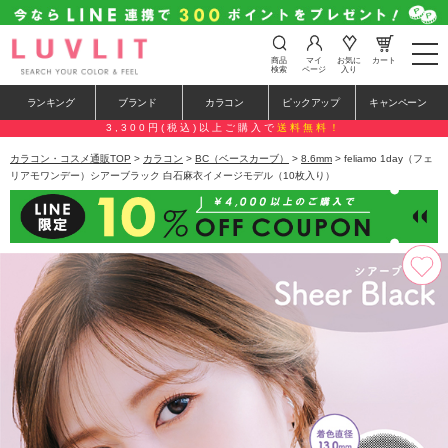
t
商品
マイ
お気に
カート
o
検索
ページ
入り
g
g
ランキング
ブランド
カラコン
ピックアップ
キャンペーン
l
e
3,300円(税込)以上ご購入で
送料無料！
n
a
カラコン・コスメ通販TOP
>
カラコン
>
BC（ベースカーブ）
>
8.6mm
> feliamo 1day（フェ
v
リアモワンデー）シアーブラック 白石麻衣イメージモデル（10枚入り）
i
g
a
t
i
o
n