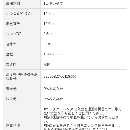
装用期間
1日使い捨て
レンズ直径(DIA)
14.2mm
着色直径
13.0mm
レンズBC
8.6mm
含水率
55%
度数
±0.00-10.00
製造国
韓国
高度管理医療機器承
22900BZX00118000
認番号
製造元
PIA株式会社
販売元
PIA株式会社
■コンタクトレンズは高度管理医療機器です。取り
扱い方法を守り正しくご使用ください。
■眼科医院等にて検査を受けてからお求めくださ
い。
注意事項
■眼に異常を感じたら直ちにレンズ使用を中止し、
お近くの眼科等で検査を受診してください。