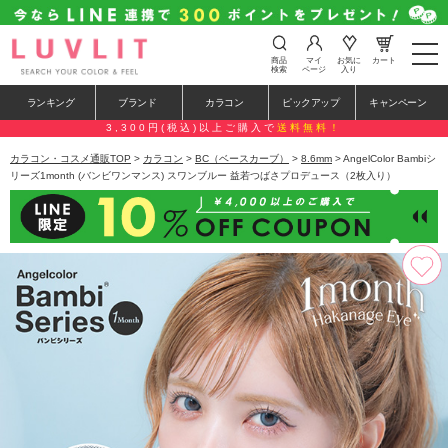
t
商品
マイ
お気に
カート
o
検索
ページ
入り
g
g
ランキング
ブランド
カラコン
ピックアップ
キャンペーン
l
e
3,300円(税込)以上ご購入で
送料無料！
n
a
カラコン・コスメ通販TOP
>
カラコン
>
BC（ベースカーブ）
>
8.6mm
> AngelColor Bambiシ
v
リーズ1month (バンビワンマンス) スワンブルー 益若つばさプロデュース（2枚入り）
i
g
a
t
i
o
n