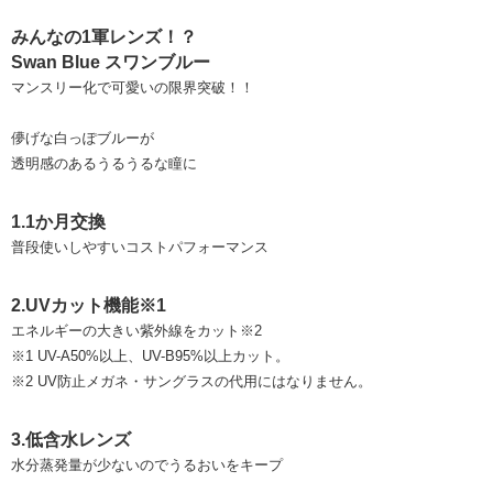
みんなの1軍レンズ！？
Swan Blue スワンブルー
マンスリー化で可愛いの限界突破！！
儚げな白っぽブルーが
透明感のあるうるうるな瞳に
1.1か月交換
普段使いしやすいコストパフォーマンス
2.UVカット機能※1
エネルギーの大きい紫外線をカット※2
※1 UV-A50%以上、UV-B95%以上カット。
※2 UV防止メガネ・サングラスの代用にはなりません。
3.低含水レンズ
水分蒸発量が少ないのでうるおいをキープ