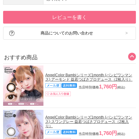
レビューを書く
商品についてのお問い合わせ
おすすめ商品
AngelColor Bambiシリーズ1month (バンビワンマン
ス) アーモンド 益若つばさプロデュース（2枚入り）
1,760円
当店特別価格
(税込)
AngelColor Bambiシリーズ1month (バンビワンマン
ス) スワングレー 益若つばさプロデュース（2枚入
り）
1,760円
当店特別価格
(税込)