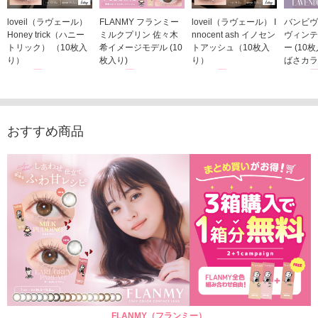
loveil（ラヴェール）
FLANMY フランミー
loveil（ラヴェール） I
バンビヴ
Honey trick（ハニー
ミルクプリン 佐々木
nnocent ash イノセン
ヴィンテ
トリック） （10枚入
希イメージモデル (10
トアッシュ（10枚入
ー (10
り）
枚入り)
り）
ばさカラ
1,760円
1,815円
1,760円
1,848
(税込)
(税込)
(税込)
おすすめ商品
FLANMY（フランミー）