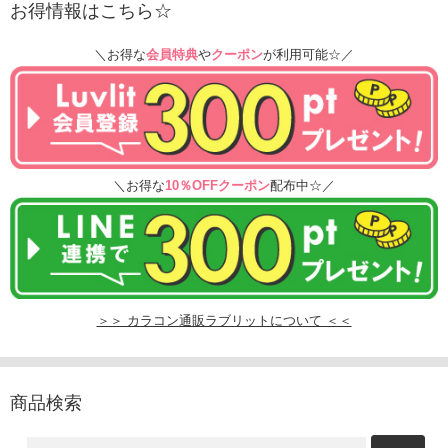
お得情報はこちら☆
＼お得な
会員特典
や
クーポン
が利用可能☆／
＼お得な
10％OFFクーポン
配布中☆／
＞＞ カラコン通販ラブリットについて ＜＜
商品検索