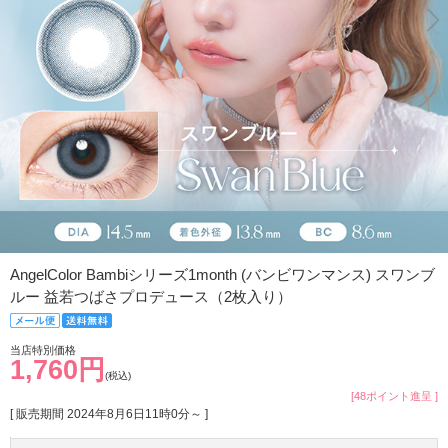
AngelColor Bambiシリーズ1month (バンビワンマンス) スワンブ
ルー 益若つばさプロデュース（2枚入り）
当店特別価格
1,760円
(税込)
[48ポイント進呈 ]
[ 販売期間
2024年8月6日11時0分
～ ]