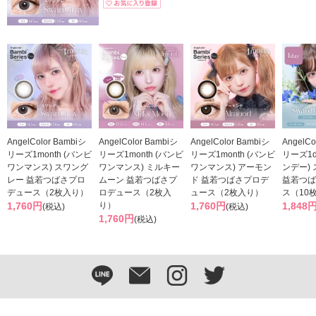
AngelColor Bambiシ
AngelColor Bambiシ
AngelColor Bambiシ
AngelCo
リーズ1month (バンビ
リーズ1month (バンビ
リーズ1month (バンビ
リーズ1d
ワンマンス) スワング
ワンマンス) ミルキー
ワンマンス) アーモン
ンデー)
レー 益若つばさプロ
ムーン 益若つばさプ
ド 益若つばさプロデ
益若つば
デュース（2枚入り）
ロデュース（2枚入
ュース（2枚入り）
ス（10
1,760円
り）
1,760円
1,848
(税込)
(税込)
1,760円
(税込)