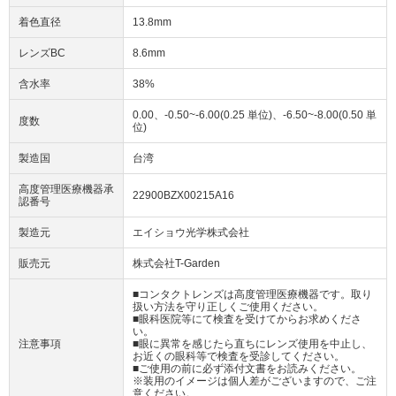
着色直径
13.8mm
レンズBC
8.6mm
含水率
38%
0.00、-0.50~-6.00(0.25 単位)、-6.50~-8.00(0.50 単
度数
位)
製造国
台湾
高度管理医療機器承
22900BZX00215A16
認番号
製造元
エイショウ光学株式会社
販売元
株式会社T-Garden
■コンタクトレンズは高度管理医療機器です。取り
扱い方法を守り正しくご使用ください。
■眼科医院等にて検査を受けてからお求めくださ
い。
注意事項
■眼に異常を感じたら直ちにレンズ使用を中止し、
お近くの眼科等で検査を受診してください。
■ご使用の前に必ず添付文書をお読みください。
※装用のイメージは個人差がございますので、ご注
意ください。