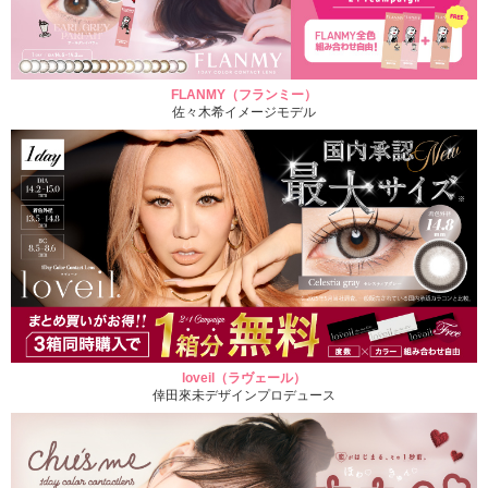
FLANMY（フランミー）
佐々木希イメージモデル
loveil（ラヴェール）
倖田來未デザインプロデュース