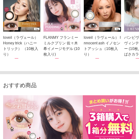
loveil（ラヴェール）
FLANMY フランミー
loveil（ラヴェール） I
バンビヴ
Honey trick（ハニー
ミルクプリン 佐々木
nnocent ash イノセン
ヴィンテ
トリック） （10枚入
希イメージモデル (10
トアッシュ（10枚入
ー (10
り）
枚入り)
り）
ばさカラ
1,760円
1,815円
1,760円
1,848
(税込)
(税込)
(税込)
おすすめ商品