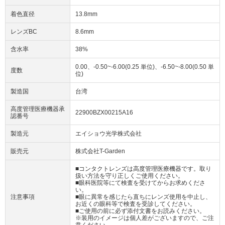
着色直径
13.8mm
レンズBC
8.6mm
含水率
38%
0.00、-0.50~-6.00(0.25 単位)、-6.50~-8.00(0.50 単
度数
位)
製造国
台湾
高度管理医療機器承
22900BZX00215A16
認番号
製造元
エイショウ光学株式会社
販売元
株式会社T-Garden
■コンタクトレンズは高度管理医療機器です。取り
扱い方法を守り正しくご使用ください。
■眼科医院等にて検査を受けてからお求めくださ
い。
注意事項
■眼に異常を感じたら直ちにレンズ使用を中止し、
お近くの眼科等で検査を受診してください。
■ご使用の前に必ず添付文書をお読みください。
※装用のイメージは個人差がございますので、ご注
意ください。