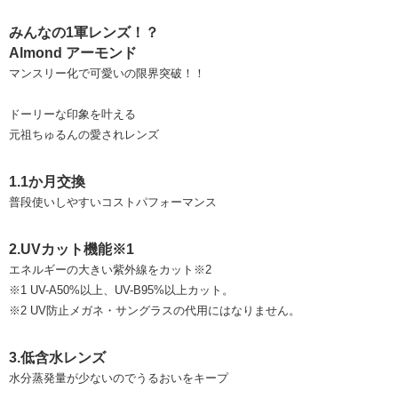
みんなの1軍レンズ！？
Almond アーモンド
マンスリー化で可愛いの限界突破！！
ドーリーな印象を叶える
元祖ちゅるんの愛されレンズ
1.1か月交換
普段使いしやすいコストパフォーマンス
2.UVカット機能※1
エネルギーの大きい紫外線をカット※2
※1 UV-A50%以上、UV-B95%以上カット。
※2 UV防止メガネ・サングラスの代用にはなりません。
3.低含水レンズ
水分蒸発量が少ないのでうるおいをキープ