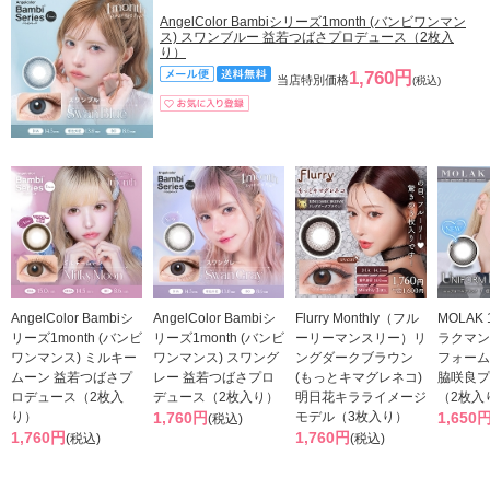
AngelColor Bambiシリーズ1month (バンビワンマン
ス) スワンブルー 益若つばさプロデュース（2枚入
り）
1,760円
当店特別価格
(税込)
AngelColor Bambiシ
AngelColor Bambiシ
Flurry Monthly（フル
MOLAK
リーズ1month (バンビ
リーズ1month (バンビ
ーリーマンスリー）リ
ラクマン
ワンマンス) ミルキー
ワンマンス) スワング
ングダークブラウン
フォーム
ムーン 益若つばさプ
レー 益若つばさプロ
(もっとキマグレネコ)
脇咲良プ
ロデュース（2枚入
デュース（2枚入り）
明日花キラライメージ
（2枚入
り）
1,760円
モデル（3枚入り）
1,650
(税込)
1,760円
1,760円
(税込)
(税込)