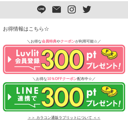
お得情報はこちら☆
＼お得な
会員特典
や
クーポン
が利用可能☆／
＼お得な
10％OFFクーポン
配布中☆／
＞＞ カラコン通販ラブリットについて ＜＜