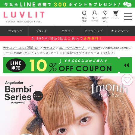
t
商品
マイ
お気に
カート
o
検索
ページ
入り
g
g
ランキング
ブランド
カラコン
ピックアップ
キャンペーン
l
e
3,300円(税込)以上ご購入で
送料無料！
n
a
カラコン・コスメ通販TOP
>
カラコン
>
BC（ベースカーブ）
>
8.6mm
> AngelColor Bambiシ
v
リーズ1month (バンビワンマンス) アーモンド 益若つばさプロデュース（2枚入り）
i
g
a
t
i
o
n