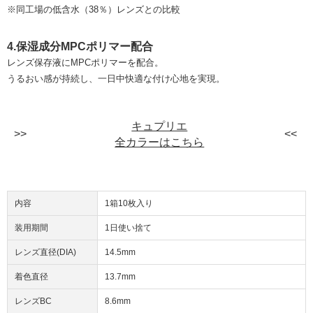
※同工場の低含水（38％）レンズとの比較
4.保湿成分MPCポリマー配合
レンズ保存液にMPCポリマーを配合。
うるおい感が持続し、一日中快適な付け心地を実現。
キュプリエ
全カラーはこちら
内容
1箱10枚入り
装用期間
1日使い捨て
レンズ直径(DIA)
14.5mm
着色直径
13.7mm
レンズBC
8.6mm