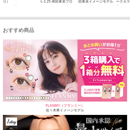
り）
L-1.25 倖田來未プロ
田來未イメージモデル
ースカラ
1,760円
デュース （10枚入
（10枚入り）
入り）
(税込)
り）
1,760円
1,705
(税込)
1,760円
(税込)
おすすめ商品
FLANMY（フランミー）
佐々木希イメージモデル