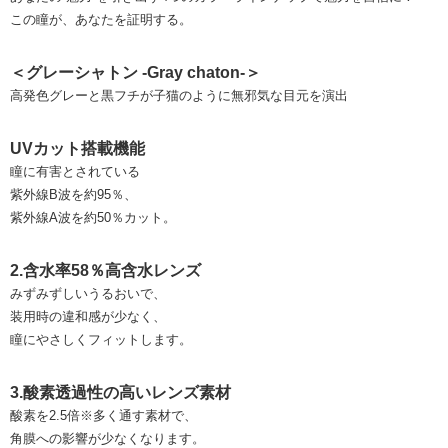
この瞳が、あなたを証明する。
＜グレーシャトン -Gray chaton-＞
高発色グレーと黒フチが子猫のように無邪気な目元を演出
UVカット搭載機能
瞳に有害とされている
紫外線B波を約95％、
紫外線A波を約50％カット。
2.含水率58％高含水レンズ
みずみずしいうるおいで、
装用時の違和感が少なく、
瞳にやさしくフィットします。
3.酸素透過性の高いレンズ素材
酸素を2.5倍※多く通す素材で、
角膜への影響が少なくなります。