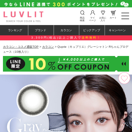
t
商品
マイ
お気に
カート
o
検索
ページ
入り
g
g
ランキング
ブランド
カラコン
ピックアップ
キャンペーン
l
e
3,300円(税込)以上ご購入で
送料無料！
n
a
カラコン・コスメ通販TOP
>
カラコン
> Quprie（キュプリエ）グレーシャトン Rちゃんプロデ
v
ュース（10枚入り）
i
g
a
t
i
o
n