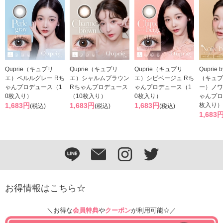
Quprie（キュプリ
Quprie（キュプリ
Quprie（キュプリ
Quprie 
エ）ペルルグレー Rち
エ）シャルムブラウン
エ）シピベージュ Rち
（キュプ
ゃんプロデュース（1
Rちゃんプロデュース
ゃんプロデュース（1
ー）ノワ
0枚入り）
（10枚入り）
0枚入り）
ゃんプロ
1,683円
1,683円
1,683円
枚入り）
(税込)
(税込)
(税込)
1,683
お得情報はこちら☆
＼お得な
会員特典
や
クーポン
が利用可能☆／