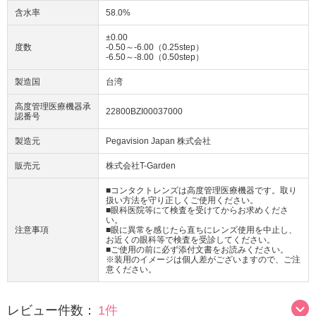
含水率
58.0%
±0.00
度数
-0.50～-6.00（0.25step）
-6.50～-8.00（0.50step）
製造国
台湾
高度管理医療機器承
22800BZI00037000
認番号
製造元
Pegavision Japan 株式会社
販売元
株式会社T-Garden
■コンタクトレンズは高度管理医療機器です。取り
扱い方法を守り正しくご使用ください。
■眼科医院等にて検査を受けてからお求めくださ
い。
注意事項
■眼に異常を感じたら直ちにレンズ使用を中止し、
お近くの眼科等で検査を受診してください。
■ご使用の前に必ず添付文書をお読みください。
※装用のイメージは個人差がございますので、ご注
意ください。
レビュー件数：
1件