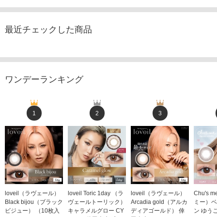
最近チェックした商品
ワンデーランキング
1
2
3
loveil（ラヴェール）
loveil Toric 1day （ラ
loveil（ラヴェール）
Chu's
Black bijou（ブラック
ヴェールトーリック）
Arcadia gold（アルカ
ミー）ベ
ビジュー） （10枚入
キャラメルグロー CY
ディアゴールド） 倖
ン ゆう