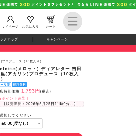
マイページ
お気に入り
カート
ックアップ
キャンペーン
リン)プロデュース（10枚入り）
elotte(メロット) ディアレター 吉田
朱里(アカリン)プロデュース（10枚入
り）
1,793円
店特別価格
(税込)
49ポイント進呈 ]
【販売期間：
2026年5月25日11時0分
～】