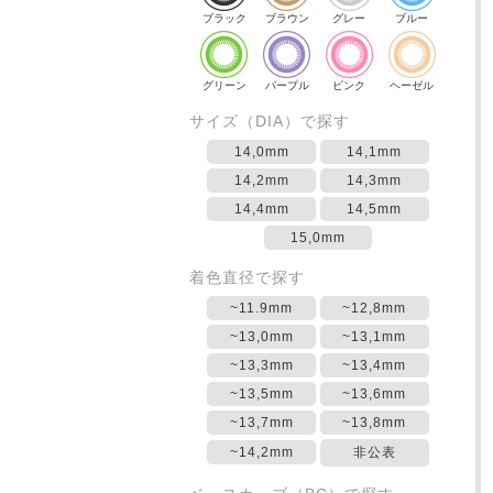
ブラック
ブラウン
グレー
ブルー
グリーン
パープル
ピンク
ヘーゼル
サイズ（DIA）で探す
14,0mm
14,1mm
14,2mm
14,3mm
14,4mm
14,5mm
15,0mm
着色直径で探す
~11.9mm
~12,8mm
~13,0mm
~13,1mm
~13,3mm
~13,4mm
~13,5mm
~13,6mm
~13,7mm
~13,8mm
~14,2mm
非公表