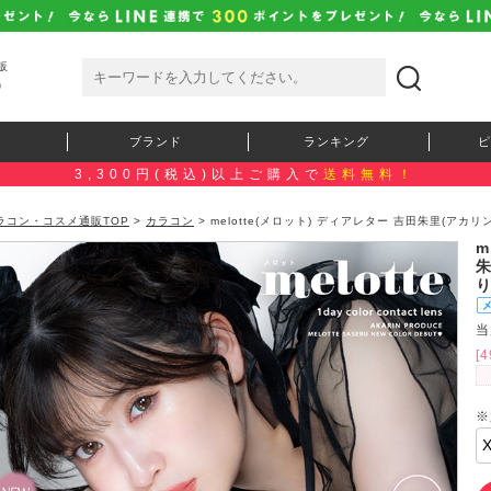
販
）
ブランド
ランキング
ピ
3,300円(税込)以上ご購入で
送料無料！
ラコン・コスメ通販TOP
>
カラコン
> melotte(メロット) ディアレター 吉田朱里(アカ
m
当
[