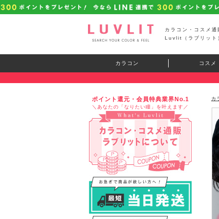
カラコン・コスメ通
Luvlit（ラブリット
カラコン
コスメ
ポイント還元・会員特典業界No.1
カ
＼あなたの「なりたい瞳」を叶えます／