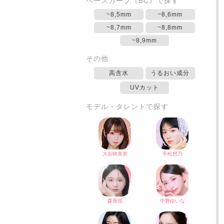
ベースカーブ（BC）で探す
~8,5mm
~8,6mm
~8,7mm
~8,8mm
~8,9mm
その他
高含水
うるおい成分
UVカット
モデル・タレントで探す