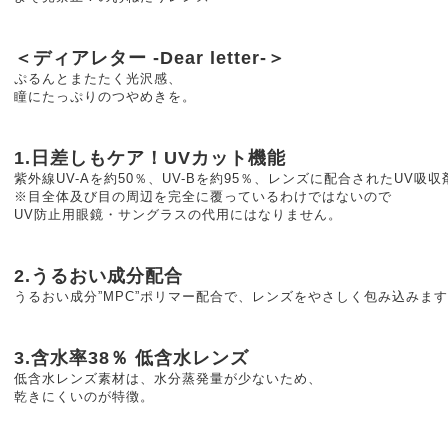
＜ディアレター -Dear letter-＞
ぷるんとまたたく光沢感、
瞳にたっぷりのつやめきを。
1.日差しもケア！UVカット機能
紫外線UV-Aを約50％、UV-Bを約95％、レンズに配合されたUV吸
※目全体及び目の周辺を完全に覆っているわけではないので
UV防止用眼鏡・サングラスの代用にはなりません。
2.うるおい成分配合
うるおい成分”MPC”ポリマー配合で、レンズをやさしく包み込みま
3.含水率38％ 低含水レンズ
低含水レンズ素材は、水分蒸発量が少ないため、
乾きにくいのが特徴。