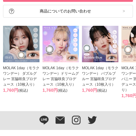
商品についてのお問い合わせ
MOLAK 1day（モラク
MOLAK 1day（モラク
MOLAK 1day（モラク
MOLAK
ワンデー） ダズルグ
ワンデー）ドリームグ
ワンデー） バブルブ
ワンデー
レー 宮脇咲良プロデ
レー 宮脇咲良プロデ
ルー 宮脇咲良プロデ
バニー 
ュース（10枚入り）
ュース（10枚入り）
ュース（10枚入り）
デュース
1,760円
1,760円
1,760円
り）
(税込)
(税込)
(税込)
1,760