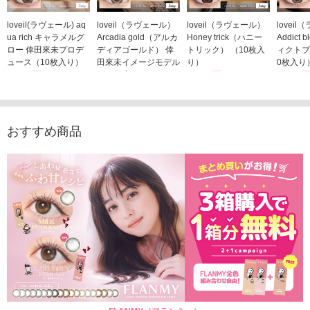
loveil(ラヴェール) aq
loveil（ラヴェール）
loveil（ラヴェール）
lovei
ua rich キャラメルグ
Arcadia gold（アルカ
Honey trick（ハニー
Addict
ロー 倖田來未プロデ
ディアゴールド） 倖
トリック） （10枚入
ィクトブ
ュース（10枚入り）
田來未イメージモデル
り）
0枚入り
1,760円
（10枚入り）
1,760円
1,760
(税込)
(税込)
1,760円
(税込)
おすすめ商品