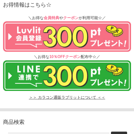
お得情報はこちら☆
＼お得な
会員特典
や
クーポン
が利用可能☆／
＼お得な
10％OFFクーポン
配布中☆／
＞＞ カラコン通販ラブリットについて ＜＜
商品検索