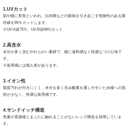
1.UVカット
肌や瞳に有害といわれ、白内障などの眼病を引き起こす危険性のある紫
外線を99％カットします。
※UV-A波75%、UV-B波99%カット
2.高含水
水分が多く含むやわらかい素材で、瞳に違和感なく快適なつけ心地で
す。
※装用感には個人差があります。
3.イオン性
脂質汚れが付きにくく、⽔分を多く含み酸素を通しやすいため瞳への負
担が少なく、快適な装用感です。
4.サンドイッチ構造
色素が直接瞳とまぶたに触れることがないレンズ構造を採用していま
す。