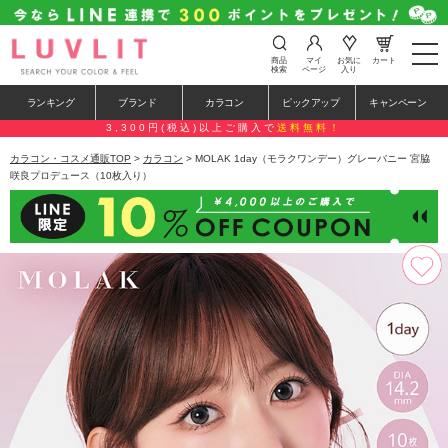
t
商品
マイ
お気に
カート
o
検索
ページ
入り
g
g
ランキング
ブランド
カラコン
ピックアップ
キャンペーン
l
e
3,300円(税込)以上ご購入で
送料無料！
n
a
カラコン・コスメ通販TOP
>
カラコン
> MOLAK 1day（モラクワンデー）グレーバニー 宮脇
v
咲良プロデュース（10枚入り）
i
g
a
t
i
o
n