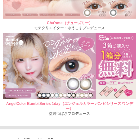
Chu'sme（チューズミー）
モテクリエイター・ゆうこすプロデュース
AngelColor Bambi Series 1day（エンジェルカラー バンビシリーズ ワンデ
ー）
益若つばさプロデュース