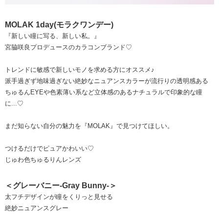
MOLAK 1day(モラクワンデー)
『新しい瞳に写る、新しい私。』
宮脇咲良プロデュースのカラコンブランド♡
トレンドに敏感で新しいモノを求める方にオススメ♪
派手過ぎず地味過ぎない絶妙なニュアンスカラーが流行りの透明感ある
ちゅるんEYEや色素薄い系など立体感のあるナチュラルで印象的な瞳
に...♡
まだ知らない自分の魅力を『MOLAK』で見つけてほしい。
つけるだけでピュアかわいい♡
じゅわ色ちゅるりんレンズ
＜グレーバニー-Gray Bunny-＞
太フチデザインが瞳をくりっと見せる
絶妙ニュアンスグレー