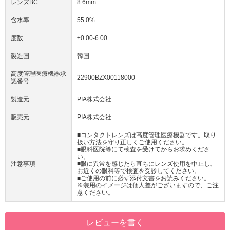
レンズBC
8.6mm
含水率
55.0%
度数
±0.00-6.00
製造国
韓国
高度管理医療機器承
22900BZX00118000
認番号
製造元
PIA株式会社
販売元
PIA株式会社
■コンタクトレンズは高度管理医療機器です。取り
扱い方法を守り正しくご使用ください。
■眼科医院等にて検査を受けてからお求めくださ
い。
注意事項
■眼に異常を感じたら直ちにレンズ使用を中止し、
お近くの眼科等で検査を受診してください。
■ご使用の前に必ず添付文書をお読みください。
※装用のイメージは個人差がございますので、ご注
意ください。
レビューを書く