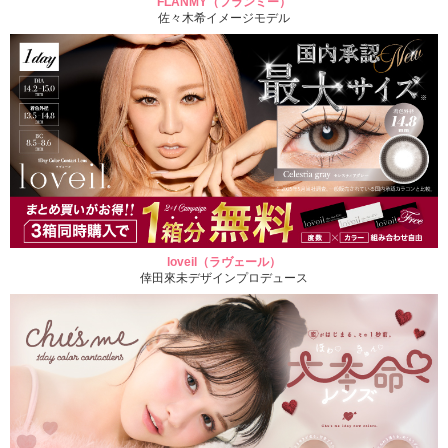
FLANMY（フランミー）
佐々木希イメージモデル
loveil（ラヴェール）
倖田來未デザインプロデュース