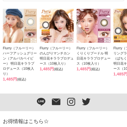
Flurry（フルーリー）
Flurry（フルーリー）
Flurry（フルーリー）
Flurr
ハーフアッシュグリー
のんびりマンチカン
くりくりプードル 明
リングラ
ン（アルパカベイビ
明日花キララプロデュ
日花キララプロデュー
（ぱちく
ー） 明日花キララプ
ース（10枚入り）
ス（10枚入り）
明日花キ
ロデュース（10枚入
1,485円
1,485円
ース（1
(税込)
(税込)
り）
1,485
1,485円
(税込)
お得情報はこちら☆