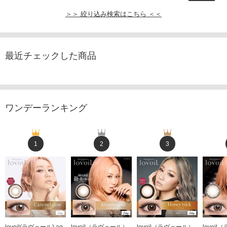
＞＞ 絞り込み検索はこちら ＜＜
最近チェックした商品
ワンデーランキング
1
2
3
loveil(ラヴェール) aq
loveil（ラヴェール）
loveil（ラヴェール）
lovei