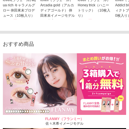
ua rich キャラメルグ
Arcadia gold（アルカ
Honey trick（ハニー
Addict
ロー 倖田來未プロデ
ディアゴールド） 倖
トリック） （10枚入
ィクトブ
ュース（10枚入り）
田來未イメージモデル
り）
0枚入り
1,760円
（10枚入り）
1,760円
1,760
(税込)
(税込)
1,760円
(税込)
おすすめ商品
FLANMY（フランミー）
佐々木希イメージモデル