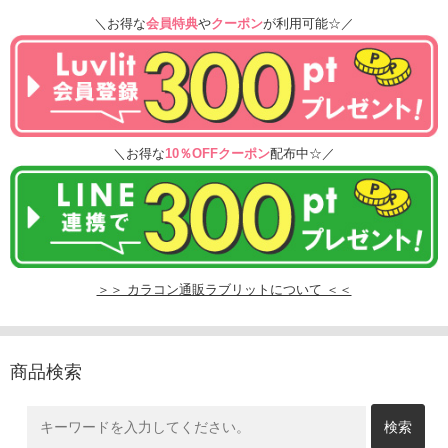
＼お得な
会員特典
や
クーポン
が利用可能☆／
＼お得な
10％OFFクーポン
配布中☆／
＞＞ カラコン通販ラブリットについて ＜＜
商品検索