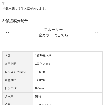
す。
※装用感には個人差があります。
3.保湿成分配合
フルーリー
全カラーはこちら
内容
1箱10枚入り
装用期間
1日使い捨て
レンズ直径(DIA)
14.5mm
着色直径
14.0mm
レンズBC
8.6mm
含水率
58%
度数
±0.00~-8.00