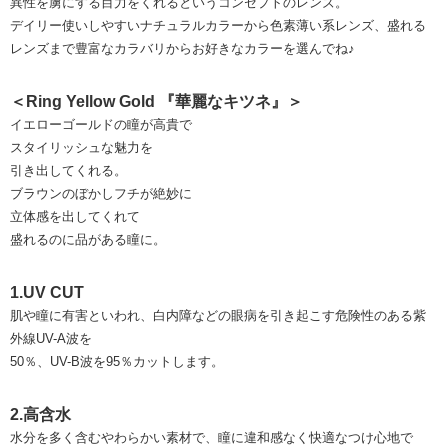
異性を虜にする目力をくれるというコンセプトのレンズ。
デイリー使いしやすいナチュラルカラーから色素薄い系レンズ、盛れる
レンズまで豊富なカラバリからお好きなカラーを選んでね♪
＜Ring Yellow Gold 『華麗なキツネ』＞
イエローゴールドの瞳が高貴で
スタイリッシュな魅力を
引き出してくれる。
ブラウンのぼかしフチが絶妙に
立体感を出してくれて
盛れるのに品がある瞳に。
1.UV CUT
肌や瞳に有害といわれ、白内障などの眼病を引き起こす危険性のある紫
外線UV-A波を
50％、UV-B波を95％カットします。
2.高含水
水分を多く含むやわらかい素材で、瞳に違和感なく快適なつけ心地で