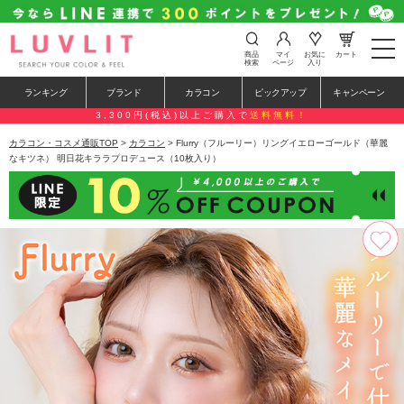
t
商品
マイ
お気に
カート
o
検索
ページ
入り
g
g
ランキング
ブランド
カラコン
ピックアップ
キャンペーン
l
e
3,300円(税込)以上ご購入で
送料無料！
n
a
カラコン・コスメ通販TOP
>
カラコン
> Flurry（フルーリー）リングイエローゴールド（華麗
v
なキツネ） 明日花キララプロデュース（10枚入り）
i
g
a
t
i
o
n