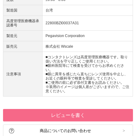
製造国
台湾
高度管理医療機器承
22800BZI00037A31
認番号
製造元
Pegavision Corporation
販売元
株式会社 Wscale
■コンタクトレンズは高度管理医療機器です。取り
扱い方法を守り正しくご使用ください。
■眼科医院等にて検査を受けてからお求めくださ
い。
注意事項
■眼に異常を感じたら直ちにレンズ使用を中止し、
お近くの眼科等で検査を受診してください。
■ご使用の前に必ず添付文書をお読みください。
※装用のイメージは個人差がございますので、ご注
意ください。
レビューを書く
商品についてのお問い合わせ