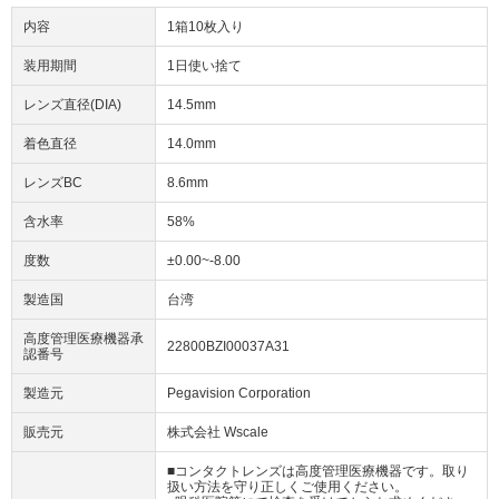
内容
1箱10枚入り
装用期間
1日使い捨て
レンズ直径(DIA)
14.5mm
着色直径
14.0mm
レンズBC
8.6mm
含水率
58%
度数
±0.00~-8.00
製造国
台湾
高度管理医療機器承
22800BZI00037A31
認番号
製造元
Pegavision Corporation
販売元
株式会社 Wscale
■コンタクトレンズは高度管理医療機器です。取り
扱い方法を守り正しくご使用ください。