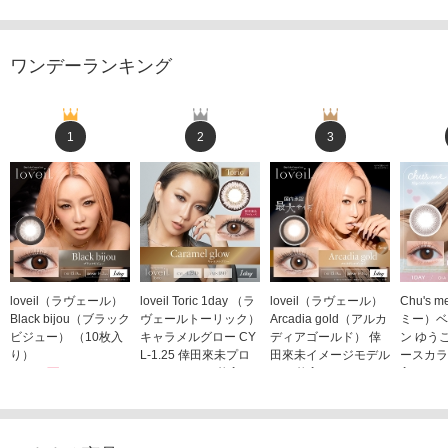
ワンデーランキング
1
2
3
loveil（ラヴェール）
loveil Toric 1day （ラ
loveil（ラヴェール）
Chu's
Black bijou（ブラック
ヴェールトーリック）
Arcadia gold（アルカ
ミー）ベ
ビジュー） （10枚入
キャラメルグロー CY
ディアゴールド） 倖
ン ゆう
り）
L-1.25 倖田來未プロ
田來未イメージモデル
ースカラ
1,760円
デュース （10枚入
（10枚入り）
入り）
(税込)
り）
1,760円
1,705
(税込)
1,760円
(税込)