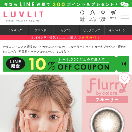
t
商品
マイ
お気に
カート
o
検索
ページ
入り
g
g
ランキング
ブランド
カラコン
ピックアップ
キャンペーン
l
e
3,300円(税込)以上ご購入で
送料無料！
n
a
カラコン・コスメ通販TOP
>
カラコン
> Flurry（フルーリー）ライトカーキブラウン（褒めら
v
れパンダ） 明日花キララプロデュース（10枚入り）
i
g
a
t
i
o
n