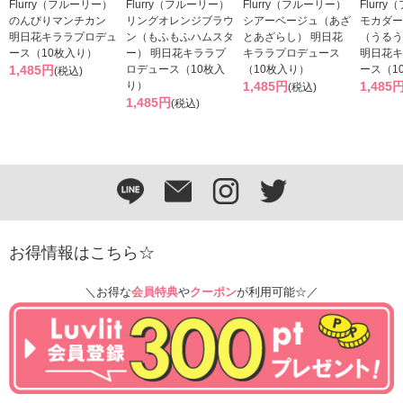
Flurry（フルーリー）
Flurry（フルーリー）
Flurry（フルーリー）
Flurr
のんびりマンチカン
リングオレンジブラウ
シアーベージュ（あざ
モカダー
明日花キララプロデュ
ン（もふもふハムスタ
とあざらし） 明日花
（うるう
ース（10枚入り）
ー） 明日花キララプ
キララプロデュース
明日花キ
1,485円
ロデュース（10枚入
（10枚入り）
ース（1
(税込)
り）
1,485円
1,485
(税込)
1,485円
(税込)
お得情報はこちら☆
＼お得な
会員特典
や
クーポン
が利用可能☆／