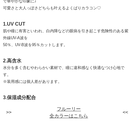
で華やかな印象に♪
可愛さと大人っぽさどちらも叶えるよくばりカラコン♡
1.UV CUT
肌や瞳に有害といわれ、白内障などの眼病を引き起こす危険性のある紫
外線UV-A波を
50％、UV-B波を95％カットします。
2.高含水
水分を多く含むやわらかい素材で、瞳に違和感なく快適なつけ心地で
す。
※装用感には個人差があります。
3.保湿成分配合
フルーリー
全カラーはこちら