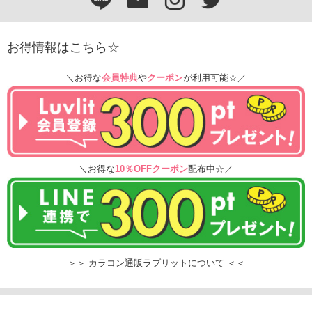
お得情報はこちら☆
＼お得な
会員特典
や
クーポン
が利用可能☆／
＼お得な
10％OFFクーポン
配布中☆／
＞＞ カラコン通販ラブリットについて ＜＜