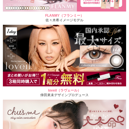
FLANMY（フランミー）
佐々木希イメージモデル
loveil（ラヴェール）
倖田來未デザインプロデュース