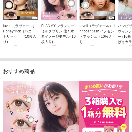
loveil（ラヴェール）
FLANMY フランミー
loveil（ラヴェール） I
バンビヴ
Honey trick（ハニー
ミルクプリン 佐々木
nnocent ash イノセン
ヴィンテ
トリック） （10枚入
希イメージモデル (10
トアッシュ（10枚入
ー (10
り）
枚入り)
り）
ばさカラ
1,760円
1,815円
1,760円
1,848
(税込)
(税込)
(税込)
おすすめ商品