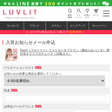
t
商品
マイ
お気に
カート
o
検索
ページ
入り
g
g
ランキング
ブランド
カラコン
ピックアップ
キャンペーン
l
e
3,300円(税込)以上ご購入で
送料無料！
n
a
入荷お知らせメール申込
v
i
g
Flurry（フルーリー）ライトカーキブラウン（褒められパンダ） 明
a
日花キララプロデュース（10枚入り）
t
i
o
バリエーションリスト
必須
n
お知らせが必要な商品を選択してください。
氏名
必須
お申込メールアドレス
必須