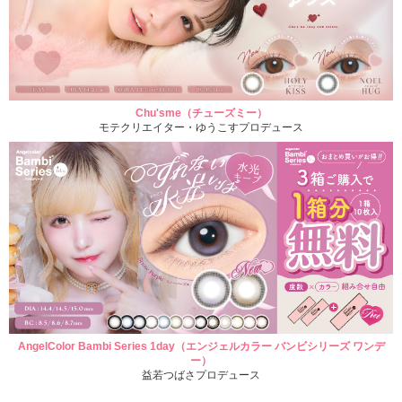
Chu'sme（チューズミー）
モテクリエイター・ゆうこすプロデュース
AngelColor Bambi Series 1day（エンジェルカラー バンビシリーズ ワンデ
ー）
益若つばさプロデュース