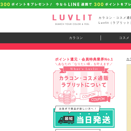
カラコン・コスメ通
Luvlit（ラブリット
カラコン
コスメ
ポイント還元・会員特典業界No.1
カ
＼あなたの「なりたい瞳」を叶えます／