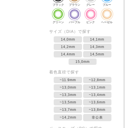
ブラック
ブラウン
グレー
ブルー
グリーン
パープル
ピンク
ヘーゼル
サイズ（DIA）で探す
14,0mm
14,1mm
14,2mm
14,3mm
14,4mm
14,5mm
15,0mm
着色直径で探す
~11.9mm
~12,8mm
~13,0mm
~13,1mm
~13,3mm
~13,4mm
~13,5mm
~13,6mm
~13,7mm
~13,8mm
~14,2mm
非公表