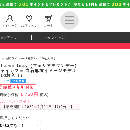
マイページ
お気に入り
カート
ックアップ
キャンペーン
フェ 白石麻衣イメージモデル（10枚入り）
eliamo 1day（フェリアモワンデー）
チャイカフェ 白石麻衣イメージモデル
（10枚入り）
1,760円
店特別価格
(税込)
160ポイント進呈 ]
【販売期間：
2026年6月11日11時0分
～】