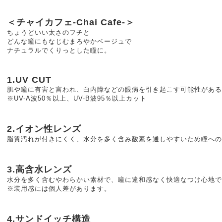
＜チャイカフェ-Chai Cafe-＞
ちょうどいい太さのフチと
どんな瞳にもなじむまろやかベージュで
ナチュラルでくりっとした瞳に。
1.UV CUT
肌や瞳に有害と言われ、白内障などの眼病を引き起こす可能性がある
※UV-A波50％以上、UV-B波95％以上カット
2.イオン性レンズ
脂質汚れが付きにくく、水分を多く含み酸素を通しやすいため瞳へ
3.高含水レンズ
水分を多く含むやわらかい素材で、瞳に違和感なく快適なつけ心地で
※装用感には個人差があります。
4.サンドイッチ構造