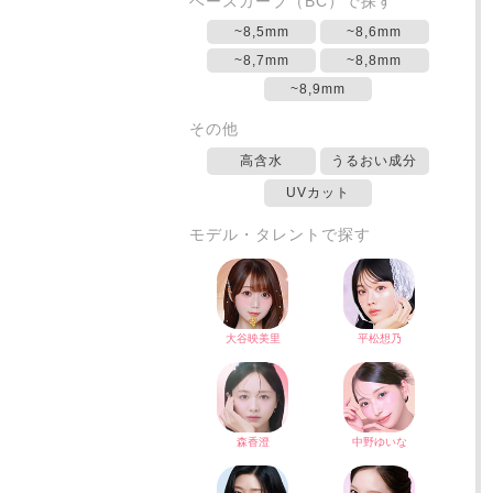
ベースカーブ（BC）で探す
~8,5mm
~8,6mm
~8,7mm
~8,8mm
~8,9mm
その他
高含水
うるおい成分
UVカット
モデル・タレントで探す