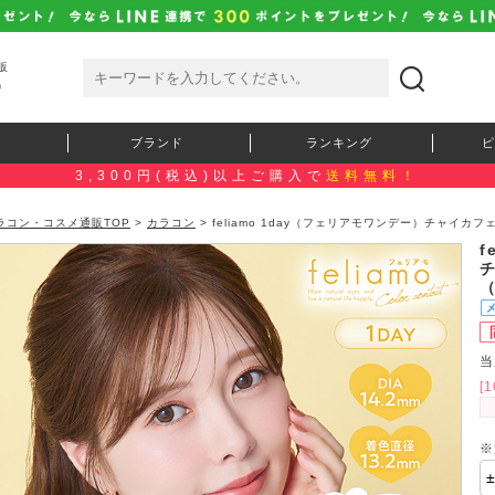
販
）
ブランド
ランキング
ピ
3,300円(税込)以上ご購入で
送料無料！
ラコン・コスメ通販TOP
>
カラコン
> feliamo 1day（フェリアモワンデー）チャイカ
f
当
[