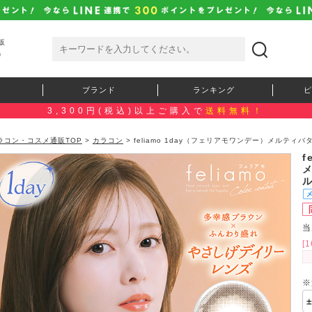
販
）
ブランド
ランキング
ピ
3,300円(税込)以上ご購入で
送料無料！
ラコン・コスメ通販TOP
>
カラコン
> feliamo 1day（フェリアモワンデー）メルテ
f
当
[