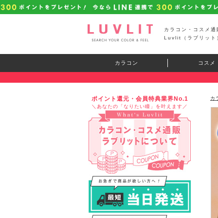
カラコン・コスメ通
Luvlit（ラブリット
カラコン
コスメ
ポイント還元・会員特典業界No.1
カ
＼あなたの「なりたい瞳」を叶えます／