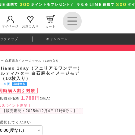
マイページ
お気に入り
カート
ックアップ
キャンペーン
ィバター 白石麻衣イメージモデル（10枚入り）
eliamo 1day（フェリアモワンデー）
メルティバター 白石麻衣イメージモデ
ル（10枚入り）
1,760円
店特別価格
(税込)
160ポイント進呈 ]
【販売期間：
2025年12月4日11時0分
～】