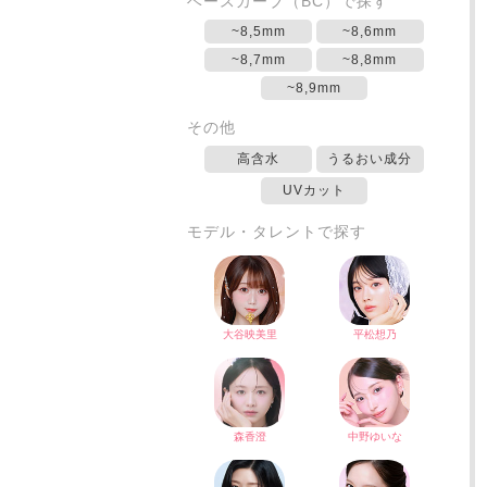
ベースカーブ（BC）で探す
~8,5mm
~8,6mm
~8,7mm
~8,8mm
~8,9mm
その他
高含水
うるおい成分
UVカット
モデル・タレントで探す