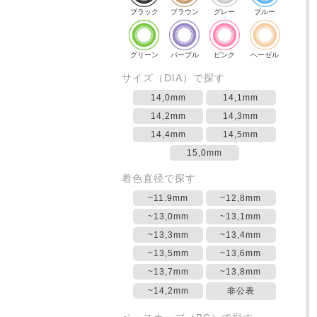
ブラック
ブラウン
グレー
ブルー
グリーン
パープル
ピンク
ヘーゼル
サイズ（DIA）で探す
14,0mm
14,1mm
14,2mm
14,3mm
14,4mm
14,5mm
15,0mm
着色直径で探す
~11.9mm
~12,8mm
~13,0mm
~13,1mm
~13,3mm
~13,4mm
~13,5mm
~13,6mm
~13,7mm
~13,8mm
~14,2mm
非公表