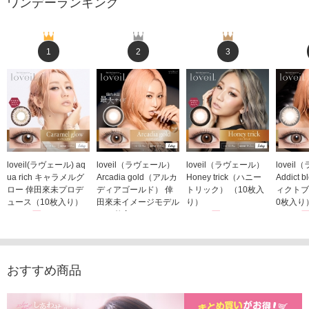
ワンデーランキング
1
2
3
loveil(ラヴェール) aq
loveil（ラヴェール）
loveil（ラヴェール）
lovei
ua rich キャラメルグ
Arcadia gold（アルカ
Honey trick（ハニー
Addict
ロー 倖田來未プロデ
ディアゴールド） 倖
トリック） （10枚入
ィクトブ
ュース（10枚入り）
田來未イメージモデル
り）
0枚入り
1,760円
（10枚入り）
1,760円
1,760
(税込)
(税込)
1,760円
(税込)
おすすめ商品