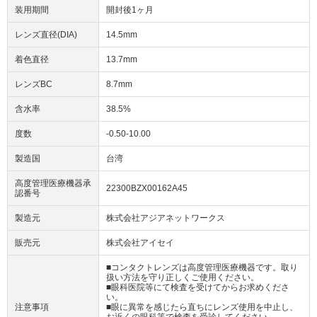
装用期間
開封後1ヶ月
レンズ直径(DIA)
14.5mm
着色直径
13.7mm
レンズBC
8.7mm
含水率
38.5%
度数
-0.50-10.00
製造国
台湾
高度管理医療機器承
22300BZX00162A45
認番号
製造元
株式会社アジアネットワークス
販売元
株式会社アイセイ
■コンタクトレンズは高度管理医療機器です。取り
扱い方法を守り正しくご使用ください。
■眼科医院等にて検査を受けてからお求めくださ
い。
注意事項
■眼に異常を感じたら直ちにレンズ使用を中止し、