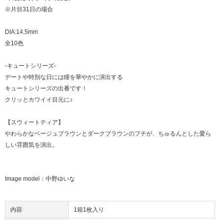
※片目31日の場合
DIA:14.5mm
全10色
-キュートシリーズ-
デートや特別な日には瞳を華やかに演出する
キュートシリーズの出番です！
クリッとカワイイ目元に♪
【スウィートティア】
やわらかなベージュブラウンとダークブラウンのフチが、ちゅるんとした愛ら
しい雰囲気を演出。
Image model：中野ゆいな
内容
1箱1枚入り