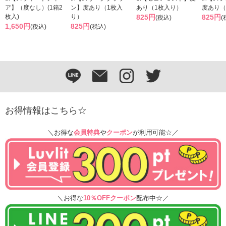
ア】（度なし）(1箱2
ン】度あり（1枚入
あり（1枚入り）
度あり（
枚入)
り）
825円
825円
(税込)
(
1,650円
825円
(税込)
(税込)
お得情報はこちら☆
＼お得な
会員特典
や
クーポン
が利用可能☆／
＼お得な
10％OFFクーポン
配布中☆／