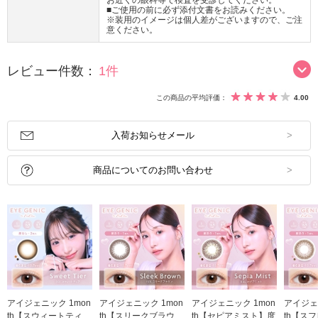
お近くの眼科等で検査を受診してください。
■ご使用の前に必ず添付文書をお読みください。
※装用のイメージは個人差がございますので、ご注
意ください。
レビュー件数：
1件
この商品の平均評価：
4.00
入荷お知らせメール
商品についてのお問い合わせ
アイジェニック 1mon
アイジェニック 1mon
アイジェニック 1mon
アイジェ
th【スウィートティ
th【スリークブラウ
th【セピアミスト】度
th【ス