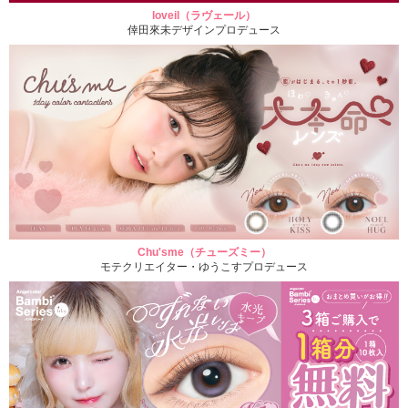
loveil（ラヴェール）
倖田來未デザインプロデュース
Chu'sme（チューズミー）
モテクリエイター・ゆうこすプロデュース