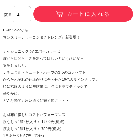
数量
Ever Colorから
マンスリーカラーコンタクトレンズが新登場！！
アイジェニック by エバーカラーは、
瞳から自分らしさを彩ってほしいという想いから
誕生しました。
ナチュラル・キュート・ハーフの3つのコンセプト
からそれぞれの仕上がりに合わせた10色のラインナップ。
時に裸眼のように無防備に、時にドラマティックで
華やかに。
どんな瞬間も思い通りに輝く瞳に・・・
お財布に優しいコストパフォーマンス
度なし＜1箱2枚入り＞ 1,500円(税抜)
度あり＜1箱1枚入り＞ 750円(税抜)
1日あたり約27円（税込）