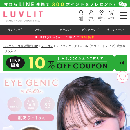
t
商品
マイ
お気に
カート
o
検索
ページ
入り
g
g
ランキング
ブランド
カラコン
ピックアップ
キャンペーン
l
e
3,300円(税込)以上ご購入で
送料無料！
n
a
カラコン・コスメ通販TOP
>
カラコン
> アイジェニック 1month【スウィートティア】度あり
v
（1枚入り）
i
g
a
t
i
o
n