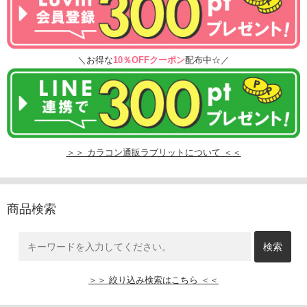
＼お得な
10％OFFクーポン
配布中☆／
＞＞ カラコン通販ラブリットについて ＜＜
商品検索
＞＞ 絞り込み検索はこちら ＜＜