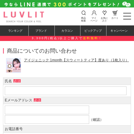
t
商品
マイ
お気に
カート
o
検索
ページ
入り
g
g
ランキング
ブランド
カラコン
ピックアップ
キャンペーン
l
e
3,300円(税込)以上ご購入で
送料無料！
n
a
商品についてのお問い合わせ
v
i
g
アイジェニック 1month【スウィートティア】度あり（1枚入り）
a
t
i
o
氏名
必須
n
Eメールアドレス
必須
（確認）
お電話番号