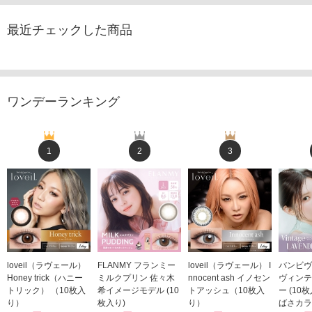
最近チェックした商品
ワンデーランキング
1
2
3
loveil（ラヴェール）
FLANMY フランミー
loveil（ラヴェール） I
バンビヴ
Honey trick（ハニー
ミルクプリン 佐々木
nnocent ash イノセン
ヴィンテ
トリック） （10枚入
希イメージモデル (10
トアッシュ（10枚入
ー (10
り）
枚入り)
り）
ばさカラ