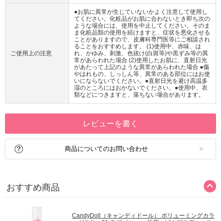
●お肌に異常が生じていないかよく注意して使用し
てください。化粧品がお肌に合わないとき即ち次の
ような場合には、使用を中止してください。そのま
ま化粧品類の使用を続けますと、症状を悪化させる
ことがありますので、皮膚科専門医等にご相談され
ることをおすすめします。 (1)使用中、赤味、は
ご使用上の注意
れ、かゆみ、刺激、色抜け(白斑等)や黒ずみ等の異
常があらわれた場合 (2)使用したお肌に、直射日光
があたって上記のような異常があらわれた場合 ●傷
やはれもの、しっしん等、異常のある部位にはお使
いにならないでください。●直射日光を避け高温多
湿のところにはおかないでください。●使用中、衣
類などにつきますと、落ちない場合があります。
レビューを書く
商品についてのお問い合わせ
おすすめ商品
CandyDoll（キャンディドール） ボリューミングカラ