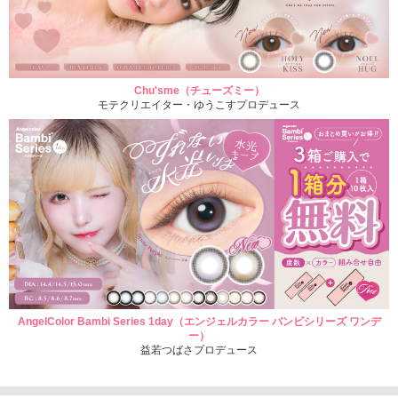
Chu'sme（チューズミー）
モテクリエイター・ゆうこすプロデュース
AngelColor Bambi Series 1day（エンジェルカラー バンビシリーズ ワンデ
ー）
益若つばさプロデュース