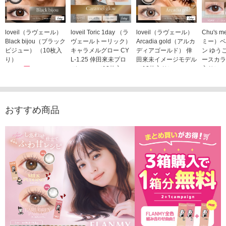
loveil（ラヴェール）
loveil Toric 1day （ラ
loveil（ラヴェール）
Chu's
Black bijou（ブラック
ヴェールトーリック）
Arcadia gold（アルカ
ミー）ベ
ビジュー） （10枚入
キャラメルグロー CY
ディアゴールド） 倖
ン ゆう
り）
L-1.25 倖田來未プロ
田來未イメージモデル
ースカラ
1,760円
デュース （10枚入
（10枚入り）
入り）
(税込)
り）
1,760円
1,705
(税込)
1,760円
(税込)
おすすめ商品