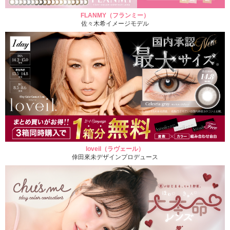
FLANMY（フランミー）
佐々木希イメージモデル
loveil（ラヴェール）
倖田來未デザインプロデュース