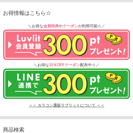
お得情報はこちら☆
＼お得な
会員特典
や
クーポン
が利用可能☆／
＼お得な
10％OFFクーポン
配布中☆／
＞＞ カラコン通販ラブリットについて ＜＜
商品検索