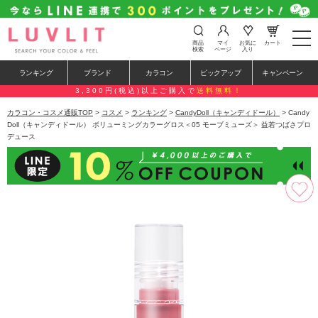
t
商品
マイ
お気に
カート
o
検索
ページ
入り
g
g
ランキング
ブランド
カラコン
ピックアップ
キャンペーン
l
e
3,300円(税込)以上ご購入で
送料無料！
n
a
カラコン・コスメ通販TOP
>
コスメ
>
ランキング
>
CandyDoll（キャンディドール）
> Candy
v
Doll（キャンディドール） ボリューミングカラーグロス＜05 モーブミューズ＞ 益若つばさプロ
i
デュース
g
a
t
i
o
n