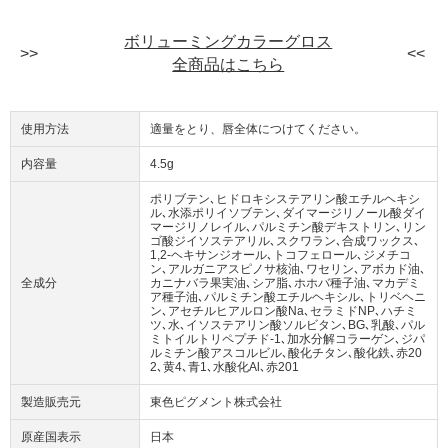
ボリューミングカラーグロス
全商品はこちら
使用方法
適量をとり、唇全体につけてください。
内容量
4.5g
ポリブテン､ヒドロキシステアリン酸エチルヘキシ
ル､水添ポリイソブテン､ダイマージリノール酸ダイ
マージリノレイル､パルミチン酸デキストリン､リン
ゴ酸ジイソステアリル､スクワラン､合成ワックス､
1,2-ヘキサンジオール､トコフェロール､ジメチコ
ン､アルガニアスピノサ核油､ワセリン､アボカド油､
全成分
カニナバラ果実油､シア脂､ホホバ種子油､マカデミ
ア種子油､パルミチン酸エチルヘキシル､トリベヘニ
ン､アセチルヒアルロン酸Na､セラミドNP､ハチミ
ツ､水､イソステアリン酸ソルビタン､BG､乳酸､パル
ミトイルトリペプチド-1､加水分解コラーゲン､ジパ
ルミチン酸アスコルビル､酸化チタン､酸化鉄､赤20
2､黄4､青1､水酸化Al､赤201
製造販売元
東色ピグメント株式会社
原産国表示
日本