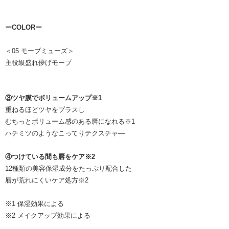
ーCOLORー
＜05 モーブミューズ＞
主役級盛れ儚げモーブ
③ツヤ膜でボリュームアップ※1
重ねるほどツヤをプラスし
むちっとボリューム感のある唇になれる※1
ハチミツのようなこってりテクスチャ―
④つけている間も唇をケア※2
12種類の美容保湿成分をたっぷり配合した
唇が荒れにくいケア処方※2
※1 保湿効果による
※2 メイクアップ効果による