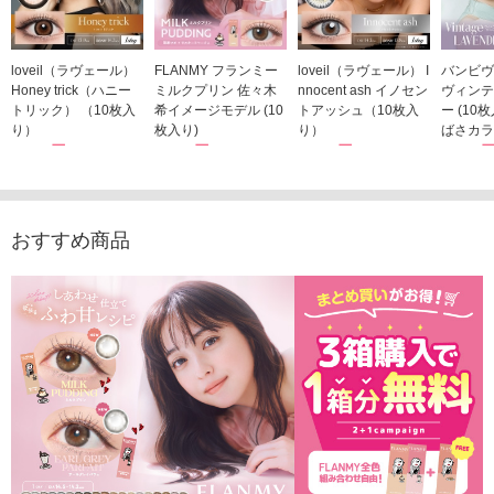
loveil（ラヴェール）
FLANMY フランミー
loveil（ラヴェール） I
バンビヴ
Honey trick（ハニー
ミルクプリン 佐々木
nnocent ash イノセン
ヴィンテ
トリック） （10枚入
希イメージモデル (10
トアッシュ（10枚入
ー (10
り）
枚入り)
り）
ばさカラ
1,760円
1,815円
1,760円
1,848
(税込)
(税込)
(税込)
おすすめ商品