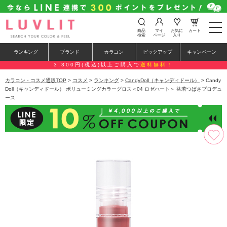
t
商品
マイ
お気に
カート
o
検索
ページ
入り
g
g
ランキング
ブランド
カラコン
ピックアップ
キャンペーン
l
e
3,300円(税込)以上ご購入で
送料無料！
n
a
カラコン・コスメ通販TOP
>
コスメ
>
ランキング
>
CandyDoll（キャンディドール）
> Candy
v
Doll（キャンディドール） ボリューミングカラーグロス＜04 ロゼハート＞ 益若つばさプロデュ
i
ース
g
a
t
i
o
n