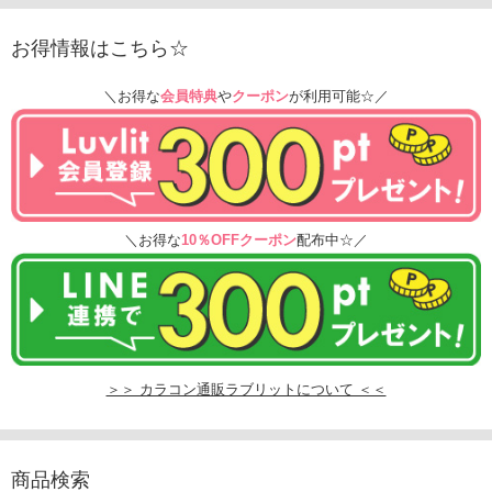
お得情報はこちら☆
＼お得な
会員特典
や
クーポン
が利用可能☆／
＼お得な
10％OFFクーポン
配布中☆／
＞＞ カラコン通販ラブリットについて ＜＜
商品検索