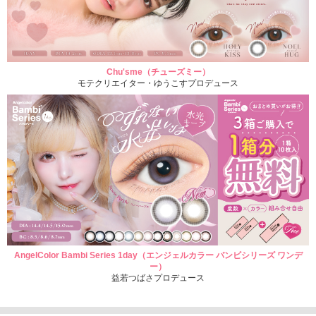
Chu'sme（チューズミー）
モテクリエイター・ゆうこすプロデュース
AngelColor Bambi Series 1day（エンジェルカラー バンビシリーズ ワンデ
ー）
益若つばさプロデュース