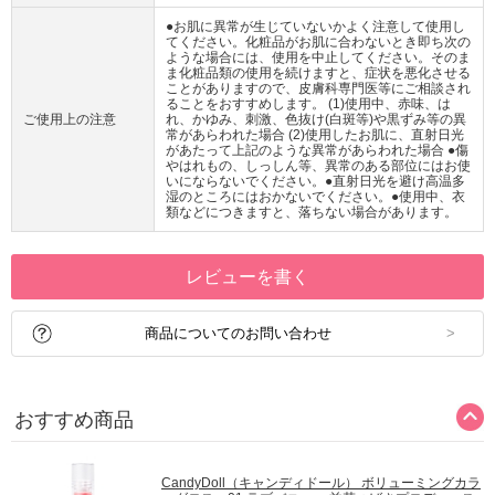
●お肌に異常が生じていないかよく注意して使用し
てください。化粧品がお肌に合わないとき即ち次の
ような場合には、使用を中止してください。そのま
ま化粧品類の使用を続けますと、症状を悪化させる
ことがありますので、皮膚科専門医等にご相談され
ることをおすすめします。 (1)使用中、赤味、は
ご使用上の注意
れ、かゆみ、刺激、色抜け(白斑等)や黒ずみ等の異
常があらわれた場合 (2)使用したお肌に、直射日光
があたって上記のような異常があらわれた場合 ●傷
やはれもの、しっしん等、異常のある部位にはお使
いにならないでください。●直射日光を避け高温多
湿のところにはおかないでください。●使用中、衣
類などにつきますと、落ちない場合があります。
レビューを書く
商品についてのお問い合わせ
おすすめ商品
CandyDoll（キャンディドール） ボリューミングカラ