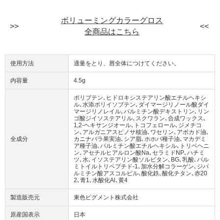
ボリューミングカラーグロス
全商品はこちら
使用方法
適量をとり、唇全体につけてください。
内容量
4.5g
ポリブテン､ヒドロキシステアリン酸エチルヘキシ
ル､水添ポリイソブテン､ダイマージリノール酸ダイ
マージリノレイル､パルミチン酸デキストリン､リン
ゴ酸ジイソステアリル､スクワラン､合成ワックス､
1,2-ヘキサンジオール､トコフェロール､ジメチコ
ン､アルガニアスピノサ核油､ワセリン､アボカド油､
全成分
カニナバラ果実油､シア脂､ホホバ種子油､マカデミ
ア種子油､パルミチン酸エチルヘキシル､トリベヘニ
ン､アセチルヒアルロン酸Na､セラミドNP､ハチミ
ツ､水､イソステアリン酸ソルビタン､BG､乳酸､パル
ミトイルトリペプチド-1､加水分解コラーゲン､ジパ
ルミチン酸アスコルビル､酸化鉄､酸化チタン､赤20
2､青1､水酸化Al､黄4
製造販売元
東色ピグメント株式会社
原産国表示
日本