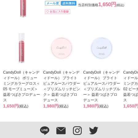
1,650円
当店特別価格
(税込)
CandyDoll（キャンデ
CandyDoll（キャンデ
CandyDoll（キャンデ
Candy
ィドール） ボリュー
ィドール） ブライト
ィドール） ブライト
ィドール
ミングカラーグロス＜
ピュアルースパウダー
ピュアルースパウダー
ミングカ
05 モーブミューズ＞
＜プリズムリッチピン
＜プリズムリッチブル
02 ピ
益若つばさプロデュー
ク＞ 益若つばさプロ
ー＞ 益若つばさプロ
益若つば
ス
デュース
デュース
ス
1,650円
1,980円
1,980円
1,650
(税込)
(税込)
(税込)