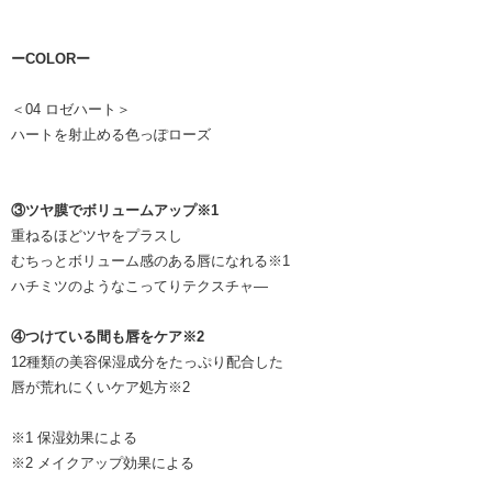
ーCOLORー
＜04 ロゼハート＞
ハートを射止める色っぽローズ
③ツヤ膜でボリュームアップ※1
重ねるほどツヤをプラスし
むちっとボリューム感のある唇になれる※1
ハチミツのようなこってりテクスチャ―
④つけている間も唇をケア※2
12種類の美容保湿成分をたっぷり配合した
唇が荒れにくいケア処方※2
※1 保湿効果による
※2 メイクアップ効果による