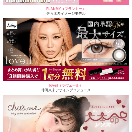
FLANMY（フランミー）
佐々木希イメージモデル
loveil（ラヴェール）
倖田來未デザインプロデュース