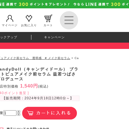
マイページ
お気に入り
カート
ックアップ
キャンペーン
イトピュアメイク前セラム 透明感 # メイク前セラム
> Ca
andyDoll（キャンディドール） ブラ
イトピュアメイク前セラム 益若つばさ
プロデュース
1,540円
店特別価格
(税込)
140ポイント進呈 ]
【販売期間：
2024年9月18日12時0分
～】
量