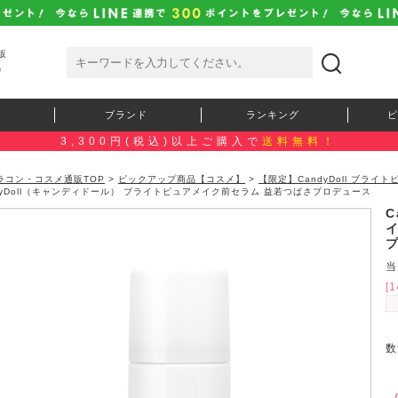
販
）
ブランド
ランキング
ピ
3,300円(税込)以上ご購入で
送料無料！
ラコン・コスメ通販TOP
>
ピックアップ商品【コスメ】
>
【限定】CandyDoll ブラ
dyDoll（キャンディドール） ブライトピュアメイク前セラム 益若つばさプロデュース
C
当
[
数