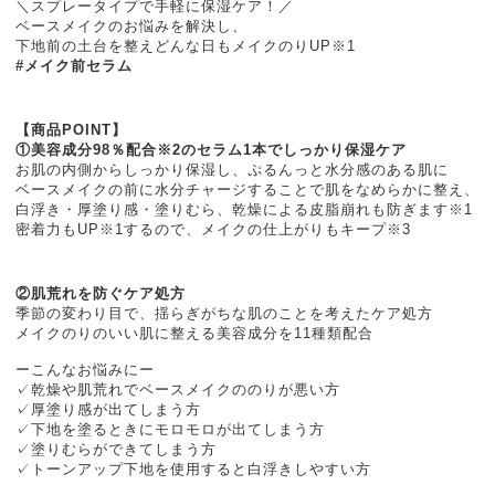
＼スプレータイプで手軽に保湿ケア！／
ベースメイクのお悩みを解決し、
下地前の土台を整えどんな日もメイクのりUP※1
#メイク前セラム
【商品POINT】
①美容成分98％配合※2のセラム1本でしっかり保湿ケア
お肌の内側からしっかり保湿し、ぷるんっと水分感のある肌に
ベースメイクの前に水分チャージすることで肌をなめらかに整え、
白浮き・厚塗り感・塗りむら、乾燥による皮脂崩れも防ぎます※1
密着力もUP※1するので、メイクの仕上がりもキープ※3
②肌荒れを防ぐケア処方
季節の変わり目で、揺らぎがちな肌のことを考えたケア処方
メイクのりのいい肌に整える美容成分を11種類配合
ーこんなお悩みにー
✓乾燥や肌荒れでベースメイクののりが悪い方
✓厚塗り感が出てしまう方
✓下地を塗るときにモロモロが出てしまう方
✓塗りむらができてしまう方
✓トーンアップ下地を使用すると白浮きしやすい方