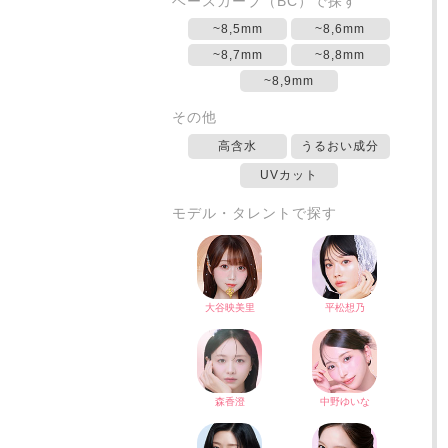
ベースカーブ（BC）で探す
~8,5mm
~8,6mm
~8,7mm
~8,8mm
~8,9mm
その他
高含水
うるおい成分
UVカット
モデル・タレントで探す