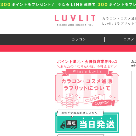
カラコン・コスメ通
Luvlit（ラブリット
カラコン
コスメ
ポイント還元・会員特典業界No.1
カ
n
＼あなたの「なりたい瞳」を叶えます／