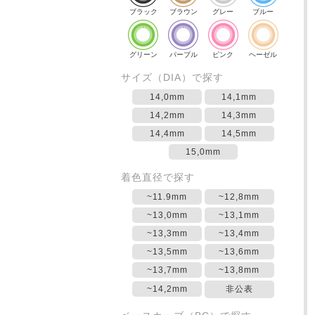
ブラック
ブラウン
グレー
ブルー
グリーン
パープル
ピンク
ヘーゼル
サイズ（DIA）で探す
14,0mm
14,1mm
14,2mm
14,3mm
14,4mm
14,5mm
15,0mm
着色直径で探す
~11.9mm
~12,8mm
~13,0mm
~13,1mm
~13,3mm
~13,4mm
~13,5mm
~13,6mm
~13,7mm
~13,8mm
~14,2mm
非公表